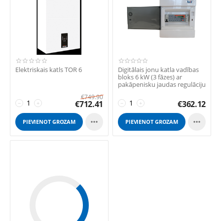
Elektriskais katls TOR 6
Digitālais jonu katla vadības
bloks 6 kW (3 fāzes) ar
pakāpenisku jaudas regulāciju
€
749.90
€
712.41
€
362.12
−
+
−
+


PIEVIENOT GROZAM
PIEVIENOT GROZAM