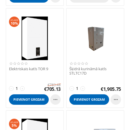
ATLAIDE
10%
Elektriskais katls TOR 9
Šķidrā kurināmā katls
STLTC17D
€
783.48
€
705.13
€
1,905.75
−
+
−
+


PIEVIENOT GROZAM
PIEVIENOT GROZAM
ATLAIDE
5%