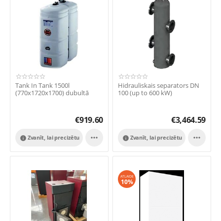
Tank In Tank 1500l
Hidrauliskais separators DN
(770x1720x1700) dubultā
100 (up to 600 kW)
€
919.60
€
3,464.59


Zvanīt, lai precizētu
Zvanīt, lai precizētu


ATLAIDE
10%