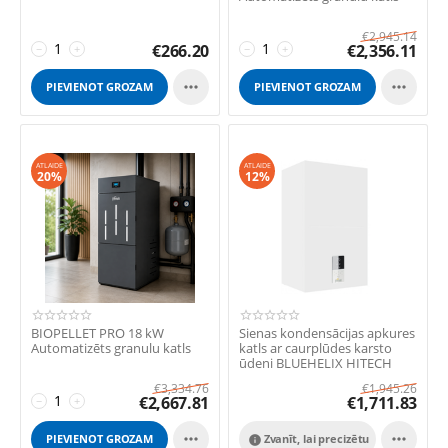
€
2,945.14
€
266.20
€
2,356.11
−
+
−
+


PIEVIENOT GROZAM
PIEVIENOT GROZAM
ATLAIDE
ATLAIDE
20%
12%
BIOPELLET PRO 18 kW
Sienas kondensācijas apkures
Automatizēts granulu katls
katls ar caurplūdes karsto
ūdeni BLUEHELIX HITECH
RRT 34C ...
€
3,334.76
€
1,945.26
€
2,667.81
€
1,711.83
−
+


PIEVIENOT GROZAM
Zvanīt, lai precizētu
