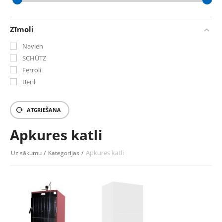
‎€
0
‎€
16452.98
Zīmoli
Navien
SCHÜTZ
Ferroli
Beril
ATGRIEŠANA
Apkures katli
/
/
Apkures katli
Uz sākumu
Kategorijas