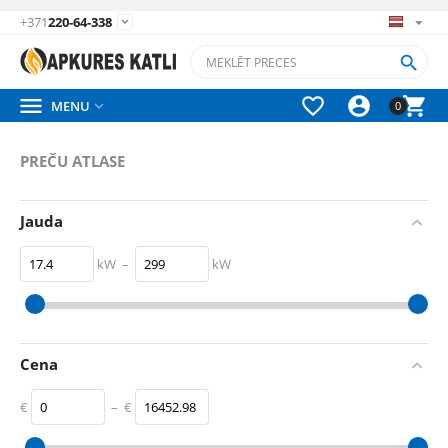
+371
220-64-338






MENU

0
PREČU ATLASE
Jauda
kW
–
kW
17.4
kW
299
kW
Cena
€
–
€