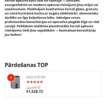
Ferroli apkures katli tieši no ražotāja — uzticami,
energoefektīvi un moderni apkures risinājumi Jūsu mājai vai
uzņēmumam. Piedāvājam kvalitatīvus Ferroli gāzes, granulu
un cietā kurināmā katlus ar augstu efektivitāti, ekonomisku
darbību un ilgu kalpošanas laiku. Izdevīgas cenas,
profesionālas konsultācijas un operatīva piegāde Rīgā un visā
Latvijā. Palīdzēsim izvēlēties piemērotāko Ferroli apkures
risinājumu tieši Jūsu vajadzībām — bezmaksas konsultācija
jau šodien!
Pārdošanas TOP
Atlas D 25 kW
1
€
2,170.26
€
1,528.72