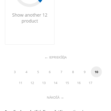
Show another 12
product
IEPRIEKŠĒJA
3
4
5
6
7
8
9
10
11
12
13
14
15
16
17
NĀKOŠĀ