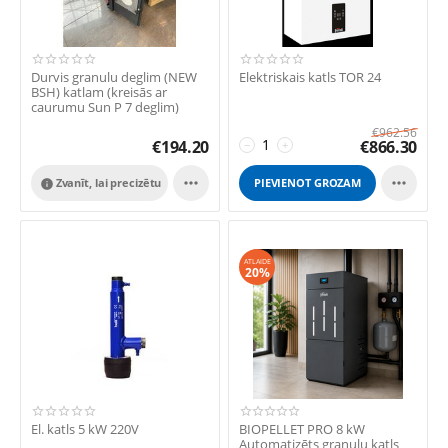
Durvis granulu deglim (NEW
Elektriskais katls TOR 24
BSH) katlam (kreisās ar
caurumu Sun P 7 deglim)
€
962.56
€
194.20
€
866.30
−
+


Zvanīt, lai precizētu
PIEVIENOT GROZAM

ATLAIDE
20%
El. katls 5 kW 220V
BIOPELLET PRO 8 kW
Automatizēts granulu katls