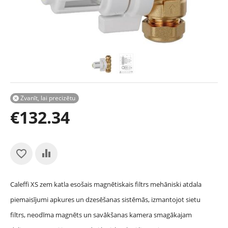
Zvanīt, lai precizētu

€
132.34
Caleffi XS zem katla esošais magnētiskais filtrs mehāniski atdala
piemaisījumi apkures un dzesēšanas sistēmās, izmantojot sietu
filtrs, neodīma magnēts un savākšanas kamera smagākajam