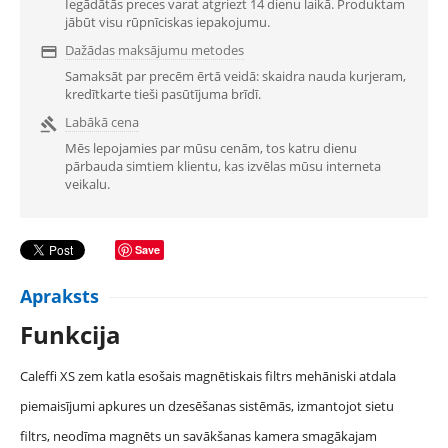
Iegādātās preces varat atgriezt 14 dienu laikā. Produktam
jābūt visu rūpnīciskas iepakojumu.
Dažādas maksājumu metodes

Samaksāt par precēm ērtā veidā: skaidra nauda kurjeram,
kredītkarte tieši pasūtījuma brīdī.
Labākā cena

Mēs lepojamies par mūsu cenām, tos katru dienu
pārbauda simtiem klientu, kas izvēlas mūsu interneta
veikalu.
Save
Apraksts
Funkcija
Caleffi XS zem katla esošais magnētiskais filtrs mehāniski atdala
piemaisījumi apkures un dzesēšanas sistēmās, izmantojot sietu
filtrs, neodīma magnēts un savākšanas kamera smagākajam