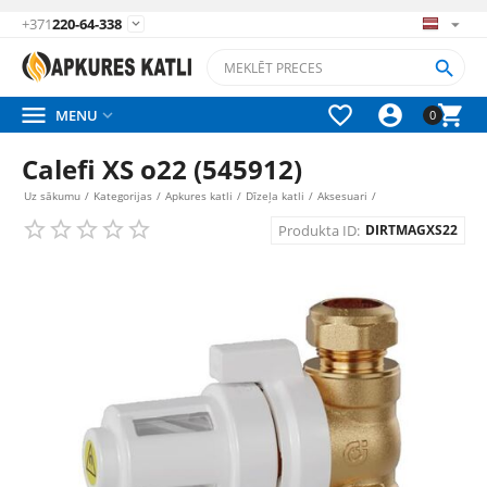
+371
220-64-338






MENU

0
Calefi XS o22 (545912)
Uz sākumu
/
Kategorijas
/
Apkures katli
/
Dīzeļa katli
/
Aksesuari
/
Produkta ID:
DIRTMAGXS22