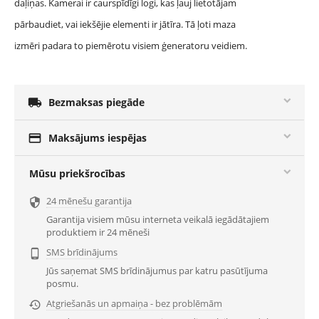
daļiņas. Kamerai ir caurspīdīgi logi, kas ļauj lietotājam
pārbaudiet, vai iekšējie elementi ir jātīra. Tā ļoti maza
izmēri padara to piemērotu visiem ģeneratoru veidiem.

Bezmaksas piegāde

Maksājums iespējas
Mūsu priekšrocības
24 mēnešu garantija

Garantija visiem mūsu interneta veikalā iegādātajiem
produktiem ir 24 mēneši
SMS brīdinājums

Jūs saņemat SMS brīdinājumus par katru pasūtījuma
posmu.
Atgriešanās un apmaiņa - bez problēmām
