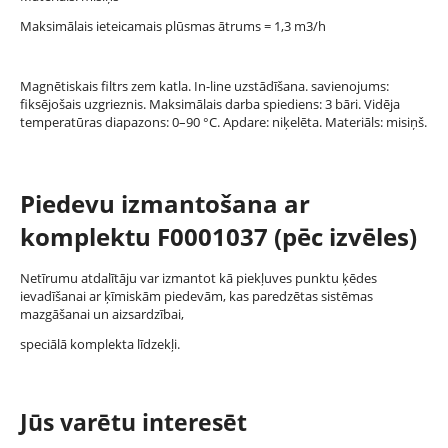
Maksimālais ieteicamais plūsmas ātrums = 1,3 m3/h
Magnētiskais filtrs zem katla. In-line uzstādīšana. savienojums:
fiksējošais uzgrieznis. Maksimālais darba spiediens: 3 bāri. Vidēja
temperatūras diapazons: 0–90 °C. Apdare: niķelēta. Materiāls: misiņš.
Piedevu izmantošana ar
komplektu F0001037 (pēc izvēles)
Netīrumu atdalītāju var izmantot kā piekļuves punktu ķēdes
ievadīšanai ar ķīmiskām piedevām, kas paredzētas sistēmas
mazgāšanai un aizsardzībai,
speciālā komplekta līdzekļi.
Jūs varētu interesēt