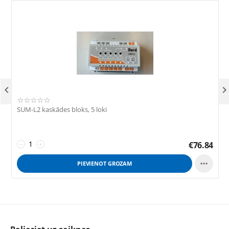

SUM-L2 kaskādes bloks, 5 loki
T
€
76.84
−
+

PIEVIENOT GROZAM