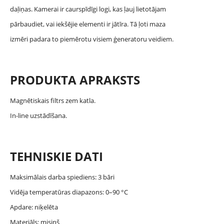
daļiņas. Kamerai ir caurspīdīgi logi, kas ļauj lietotājam
pārbaudiet, vai iekšējie elementi ir jātīra. Tā ļoti maza
izmēri padara to piemērotu visiem ģeneratoru veidiem.
PRODUKTA APRAKSTS
Magnētiskais filtrs zem katla.
In-line uzstādīšana.
TEHNISKIE DATI
Maksimālais darba spiediens: 3 bāri
Vidēja temperatūras diapazons: 0–90 °C
Apdare: niķelēta
Materiāls: misiņš