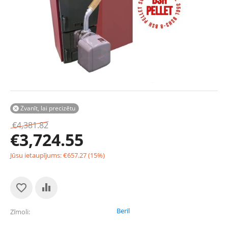
Zvanīt, lai precizētu

€
4,381.82
€
3,724.55
Jūsu ietaupījums:
€
657.27
(
15
%)
Beril
Zīmoli