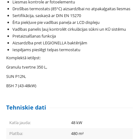
Liesmas kontrole ar fotoelementu
Drošības termostats (85°C) aizsardzībai no atpakaļgaitas liesmas
Sertifikācija, saskaņā ar DIN EN 15270
Ērta piekļuve pie vadības paneļa ar LCD displeju
Vadības panelis ļauj kontrolēt cirkulācijas sūkni un KŪ sistēmu
Pretaizsalšanas funkcija
Aizsardzība pret LEGIONELLA baktērijām
Iespējams pieslēgt telpas termostatu
Komplektā ietilpst:
Granulu tvertne 350 L,
SUN P12N,
BSH 7 (43-48kW)
Tehniskie dati
Katla jauda:
48
kW
Platība:
480
m²