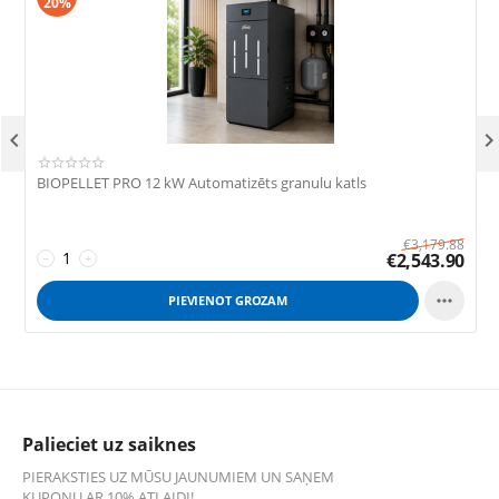
20%

BIOPELLET PRO 12 kW Automatizēts granulu katls
B
€
3,179.88
€
2,543.90
−
+

PIEVIENOT GROZAM
Palieciet uz saiknes
PIERAKSTIES UZ MŪSU JAUNUMIEM UN SAŅEM
KUPONU AR 10% ATLAIDI!