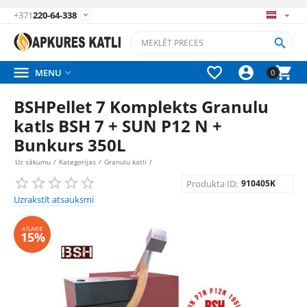
+371
220-64-338






MENU

0
BSHPellet 7 Komplekts Granulu
katls BSH 7 + SUN P12 N +
Bunkurs 350L
Uz sākumu
/
Kategorijas
/
Granulu katli
/
Produkta ID:
910405K
Uzrakstīt atsauksmi
ATLAIDE
15%