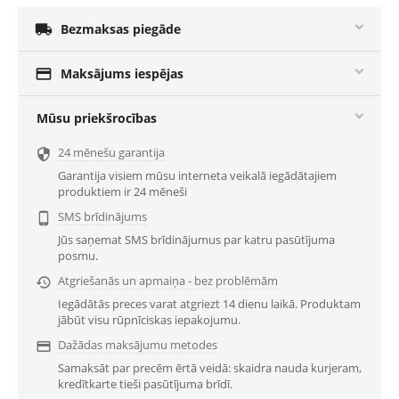

Bezmaksas piegāde

Maksājums iespējas
Mūsu priekšrocības
24 mēnešu garantija

Garantija visiem mūsu interneta veikalā iegādātajiem
produktiem ir 24 mēneši
SMS brīdinājums

Jūs saņemat SMS brīdinājumus par katru pasūtījuma
posmu.
Atgriešanās un apmaiņa - bez problēmām

Iegādātās preces varat atgriezt 14 dienu laikā. Produktam
jābūt visu rūpnīciskas iepakojumu.
Dažādas maksājumu metodes

Samaksāt par precēm ērtā veidā: skaidra nauda kurjeram,
kredītkarte tieši pasūtījuma brīdī.