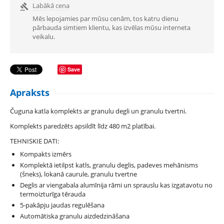
Labākā cena

Mēs lepojamies par mūsu cenām, tos katru dienu
pārbauda simtiem klientu, kas izvēlas mūsu interneta
veikalu.
Save
Apraksts
Čuguna katla komplekts ar granulu degli un granulu tvertni.
Komplekts paredzēts apsildīt līdz 480 m2 platībai.
TEHNISKIE DATI:
Kompakts izmērs
Komplektā ietilpst katls, granulu deglis, padeves mehānisms
(šneks), lokanā caurule, granulu tvertne
Deglis ar viengabala alumīnija rāmi un sprauslu kas izgatavotu no
termoizturīga tērauda
5-pakāpju jaudas regulēšana
Automātiska granulu aizdedzināšana