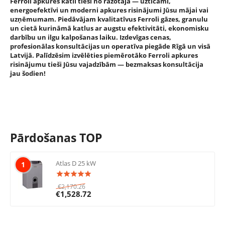
Ferroli apkures katli tieši no ražotāja — uzticami,
energoefektīvi un moderni apkures risinājumi Jūsu mājai vai
uzņēmumam. Piedāvājam kvalitatīvus Ferroli gāzes, granulu
un cietā kurināmā katlus ar augstu efektivitāti, ekonomisku
darbību un ilgu kalpošanas laiku. Izdevīgas cenas,
profesionālas konsultācijas un operatīva piegāde Rīgā un visā
Latvijā. Palīdzēsim izvēlēties piemērotāko Ferroli apkures
risinājumu tieši Jūsu vajadzībām — bezmaksas konsultācija
jau šodien!
Pārdošanas TOP
Atlas D 25 kW
1
€
2,170.26
€
1,528.72