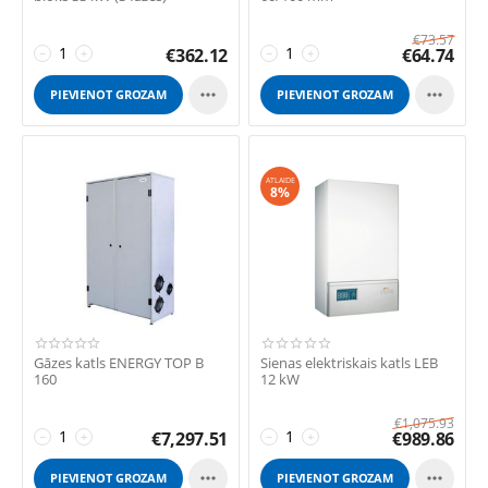
€
73.57
€
362.12
€
64.74
−
+
−
+


PIEVIENOT GROZAM
PIEVIENOT GROZAM
ATLAIDE
8%
Gāzes katls ENERGY TOP B
Sienas elektriskais katls LEB
160
12 kW
€
1,075.93
€
7,297.51
€
989.86
−
+
−
+


PIEVIENOT GROZAM
PIEVIENOT GROZAM