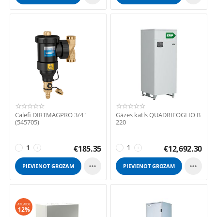
Calefi DIRTMAGPRO 3/4"
Gāzes katls QUADRIFOGLIO B
(545705)
220
€
185.35
€
12,692.30
−
+
−
+


PIEVIENOT GROZAM
PIEVIENOT GROZAM
ATLAIDE
12%