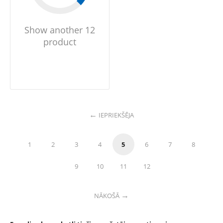
Show another 12
product
IEPRIEKŠĒJA
1
2
3
4
5
6
7
8
9
10
11
12
NĀKOŠĀ