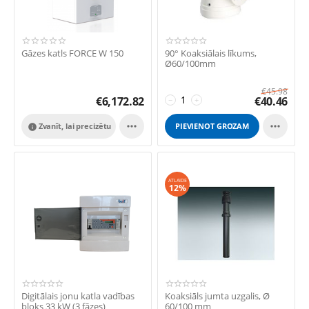
Gāzes katls FORCE W 150
​90° Koaksiālais līkums,
Ø60/100mm
€
45.98
€
6,172.82
€
40.46
−
+


Zvanīt, lai precizētu
PIEVIENOT GROZAM

ATLAIDE
12%
Digitālais jonu katla vadības
Koaksiāls jumta uzgalis, Ø
bloks 33 kW (3 fāzes)
60/100 mm