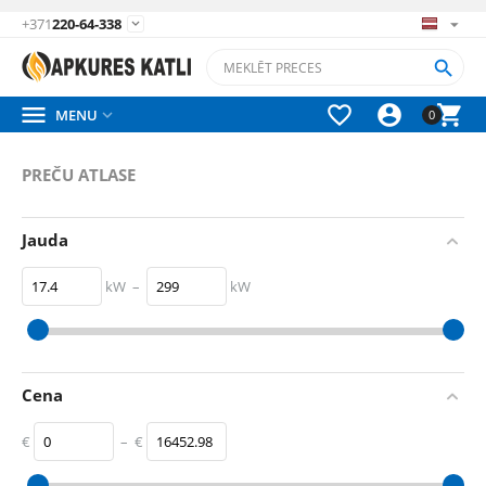
+371
220-64-338






MENU

0
PREČU ATLASE
Jauda
kW
–
kW
17.4
kW
299
kW
Cena
€
–
€