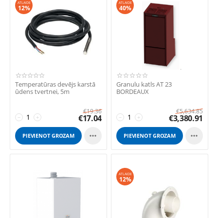
ATLAIDE
ATLAIDE
12%
40%
Temperatūras devējs karstā
Granulu katls AT 23
ūdens tvertnei, 5m
BORDEAUX
€
19.36
€
5,634.85
€
17.04
€
3,380.91
−
+
−
+


PIEVIENOT GROZAM
PIEVIENOT GROZAM
ATLAIDE
12%