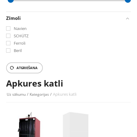
‎€
0
‎€
16452.98
Zīmoli
Navien
SCHÜTZ
Ferroli
Beril
ATGRIEŠANA
Apkures katli
/
/
Apkures katli
Uz sākumu
Kategorijas