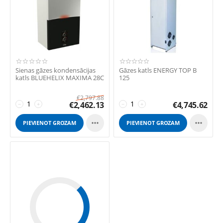
Sienas gāzes kondensācijas
Gāzes katls ENERGY TOP B
katls BLUEHELIX MAXIMA 28C
125
€
2,797.88
€
2,462.13
€
4,745.62
−
+
−
+


PIEVIENOT GROZAM
PIEVIENOT GROZAM