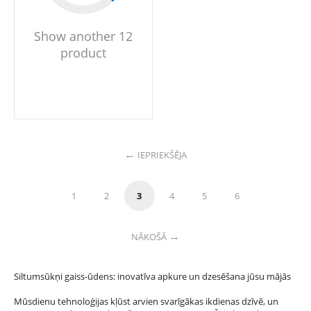
Show another 12
product
IEPRIEKŠĒJA
1
2
3
4
5
6
NĀKOŠĀ
Siltumsūkņi gaiss-ūdens: inovatīva apkure un dzesēšana jūsu mājās
Mūsdienu tehnoloģijas kļūst arvien svarīgākas ikdienas dzīvē, un