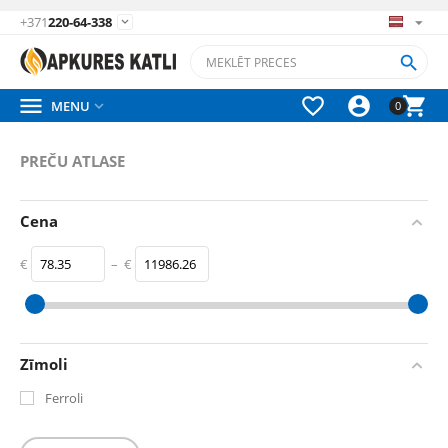
+371
220-64-338






MENU

0
PREČU ATLASE
Cena
€
–
€
‎€
78.35
‎€
11986.26
Zīmoli
Ferroli