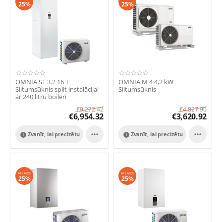
25%
25%
OMNIA ST 3.2 16 T
OMNIA M 4 4,2 kW
Siltumsūknis split instalācijai
Siltumsūknis
ar 240 litru boileri
€
9,272.42
€
4,827.90
€
6,954.32
€
3,620.92


Zvanīt, lai precizētu
Zvanīt, lai precizētu


ATLAIDE
ATLAIDE
25%
25%