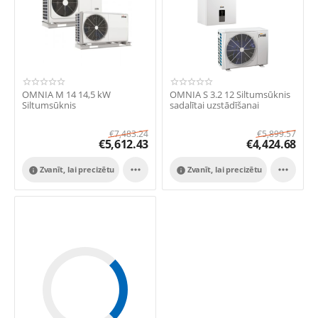
OMNIA M 14 14,5 kW
OMNIA S 3.2 12 Siltumsūknis
Siltumsūknis
sadalītai uzstādīšanai
€
7,483.24
€
5,899.57
€
5,612.43
€
4,424.68


Zvanīt, lai precizētu
Zvanīt, lai precizētu

