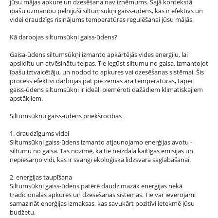
jūsu mājas apkure un dzesēšana nav izņēmums. Šajā kontekstā
īpašu uzmanību pelnījuši siltumsūkņi gaiss-ūdens, kas ir efektīvs un
videi draudzīgs risinājums temperatūras regulēšanai jūsu mājās.
Kā darbojas siltumsūkņi gaiss-ūdens?
Gaisa-ūdens siltumsūkņi izmanto apkārtējās vides enerģiju, lai
apsildītu un atvēsinātu telpas. Tie iegūst siltumu no gaisa, izmantojot
īpašu iztvaicētāju, un nodod to apkures vai dzesēšanas sistēmai. Šis
process efektīvi darbojas pat pie zemas āra temperatūras, tāpēc
gaiss-ūdens siltumsūkņi ir ideāli piemēroti dažādiem klimatiskajiem
apstākļiem.
Siltumsūkņu gaiss-ūdens priekšrocības
1. draudzīgums videi
Siltumsūkņi gaiss-ūdens izmanto atjaunojamo enerģijas avotu -
siltumu no gaisa. Tas nozīmē, ka tie neizdala kaitīgas emisijas un
nepiesārņo vidi, kas ir svarīgi ekoloģiskā līdzsvara saglabāšanai.
2. enerģijas taupīšana
Siltumsūkņi gaiss-ūdens patērē daudz mazāk enerģijas nekā
tradicionālās apkures un dzesēšanas sistēmas. Tie var ievērojami
samazināt enerģijas izmaksas, kas savukārt pozitīvi ietekmē jūsu
budžetu.