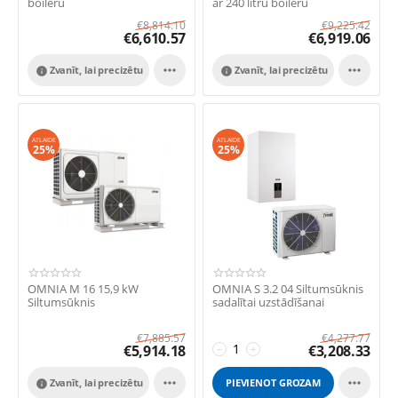
boileru
ar 240 litru boileru
€
8,814.10
€
9,225.42
€
6,610.57
€
6,919.06


Zvanīt, lai precizētu
Zvanīt, lai precizētu


ATLAIDE
ATLAIDE
25%
25%
OMNIA M 16 15,9 kW
OMNIA S 3.2 04 Siltumsūknis
Siltumsūknis
sadalītai uzstādīšanai
€
7,885.57
€
4,277.77
€
5,914.18
€
3,208.33
−
+


Zvanīt, lai precizētu
PIEVIENOT GROZAM
