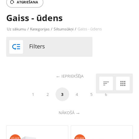
ATGRIEŠANA
Gaiss - ūdens
/
/
/
Gaiss - ūdens
Uz sākumu
Kategorijas
Siltumsūkņi

Filters
IEPRIEKŠĒJA


1
2
3
4
5
6
NĀKOŠĀ
ATLAIDE
ATLAIDE