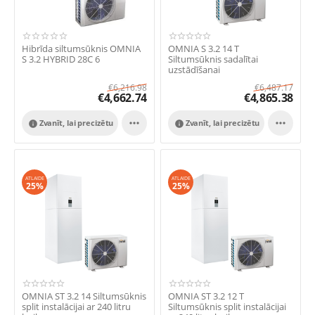
Hibrīda siltumsūknis OMNIA
OMNIA S 3.2 14 T
S 3.2 HYBRID 28C 6
Siltumsūknis sadalītai
uzstādīšanai
€
6,216.98
€
6,487.17
€
4,662.74
€
4,865.38


Zvanīt, lai precizētu
Zvanīt, lai precizētu


ATLAIDE
ATLAIDE
25%
25%
OMNIA ST 3.2 14 Siltumsūknis
OMNIA ST 3.2 12 T
split instalācijai ar 240 litru
Siltumsūknis split instalācijai