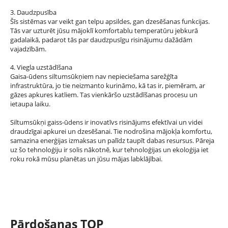
3. Daudzpusība
Šīs sistēmas var veikt gan telpu apsildes, gan dzesēšanas funkcijas.
Tās var uzturēt jūsu mājoklī komfortablu temperatūru jebkurā
gadalaikā, padarot tās par daudzpusīgu risinājumu dažādām
vajadzībām.
4. Viegla uzstādīšana
Gaisa-ūdens siltumsūkņiem nav nepieciešama sarežģīta
infrastruktūra, jo tie neizmanto kurināmo, kā tas ir, piemēram, ar
gāzes apkures katliem. Tas vienkāršo uzstādīšanas procesu un
ietaupa laiku.
Siltumsūkņi gaiss-ūdens ir inovatīvs risinājums efektīvai un videi
draudzīgai apkurei un dzesēšanai. Tie nodrošina mājokļa komfortu,
samazina enerģijas izmaksas un palīdz taupīt dabas resursus. Pāreja
uz šo tehnoloģiju ir solis nākotnē, kur tehnoloģijas un ekoloģija iet
roku rokā mūsu planētas un jūsu mājas labklājībai.
Pārdošanas TOP