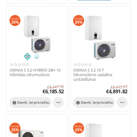
ATLAIDE
ATLAIDE
25%
25%
OMNIA S 3.2 HYBRID 28H 10
OMNIA S 3.2 16 T
Hibrīdais siltumsūknis
Siltumsūknis sadalītai
uzstādīšanai
€
8,247.36
€
6,522.43
€
6,185.52
€
4,891.82


Zvanīt, lai precizētu
Zvanīt, lai precizētu


ATLAIDE
ATLAIDE
25%
25%