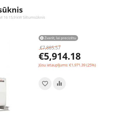
sūknis
 16 15,9 kW Siltumsūknis
Zvanīt, lai precizētu

€
7,885.57
€
5,914.18
Jūsu ietaupījums:
€
1,971.39
(
25
%)