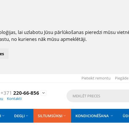
loģijas, lai uzlabotu Jūsu pārlūkošanas pieredzi mūsu viet
astu, no kurienes nāk mūsu apmeklētāji.
es
Pieteikt remontu
Piegāde
+371
220-66-856

nu
Kontakti
I
DEGĻI
SILTUMSŪKŅI
KONDICIONĒŠANA
ŪD



