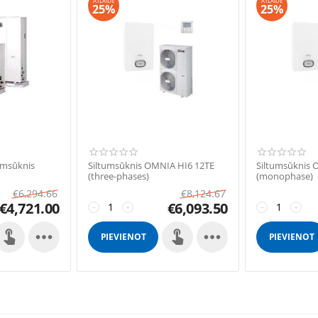
ATLAIDE
ATLAIDE
25%
25%
tumsūknis
Siltumsūknis OMNIA HI6 12TE
Siltumsūknis 
(three-phases)
(monophase)
€
6,294.66
€
8,124.67
€
4,721.00
€
6,093.50
−
+
−
+


PIEVIENOT
PIEVIENOT
GROZAM
GROZAM