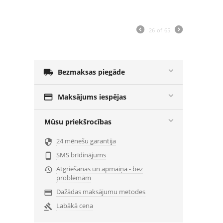
26
of
65

Bezmaksas piegāde

Maksājums iespējas
Mūsu priekšrocības
24 mēnešu garantija

SMS brīdinājums

Atgriešanās un apmaiņa - bez

problēmām
Dažādas maksājumu metodes

Labākā cena
