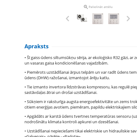

Palielināt attēlu
Apraksts
• Šī gaiss-ūdens siltumsūkņu sērija, ar ekoloģisko R32 gāzi, a
un vasaras gaisa kondicionēšanas vajadzībām.
• Piemērots uzstādīšanai ārpus telpām un var radīt ūdens tempe
ūdens (DHW) ražošanai, izmantojot ārēju katlu.
• Tie izmanto invertora līdzstrāvas kompresoru, kas regulē pi
sastāvdaļas ātrai un drošai uzstādīšanai.
• Sūkņiem ir raksturīga augsta energoefektivitāte un zems trok
citiem enerģijas avotiem, piemēram, papildu elektriskajiem sild
• Apgādāts ar karstā ūdens tvertnes temperatūras sensoru (uzst
nodrošinātu klimata kontroli apkurei un dzesēšanai.
• Uzstādīšanai nepieciešami tikai elektriskie un hidrauliskie s
«Galvenais», pārējie - «Padotie».