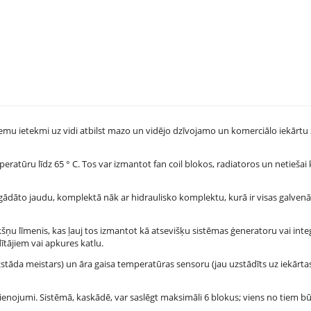
r zemu ietekmi uz vidi atbilst mazo un vidējo dzīvojamo un komerciālo iekārtu
ratūru līdz 65 ° C. Tos var izmantot fan coil blokos, radiatoros un netiešai 
egādāto jaudu, komplektā nāk ar hidraulisko komplektu, kurā ir visas galven
šņu līmenis, kas ļauj tos izmantot kā atsevišķu sistēmas ģeneratoru vai inte
ītājiem vai apkures katlu.
āda meistars) un āra gaisa temperatūras sensoru (jau uzstādīts uz iekārtas)
avienojumi. Sistēmā, kaskādē, var saslēgt maksimāli 6 blokus; viens no tiem b