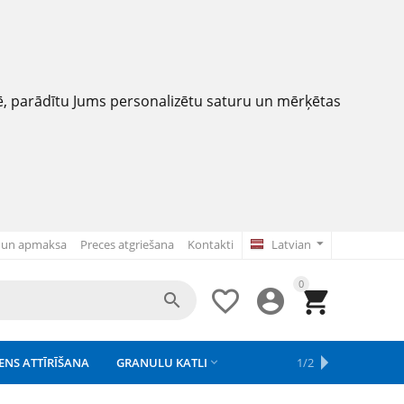
nē, parādītu Jums personalizētu saturu un mērķētas
 un apmaksa
Preces atgriešana
Kontakti
Latvian
0




ENS ATTĪRĪŠANA
GRANULU KATLI
APSAISTE
REZERVES DAĻAS
APGAISMOJUMS
1/2



