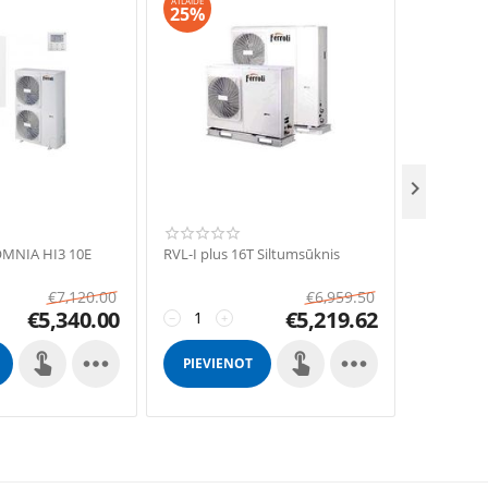
ATLAIDE
ATLAIDE
25%
25%

OMNIA HI3 10E
RVL-I plus 16T Siltumsūknis
OMNIA S 3
sadalītai 
€
7,120.00
€
6,959.50
€
5,340.00
€
5,219.62
−
+
−
+


PIEVIENOT
PIEVIE
GROZAM
GROZ