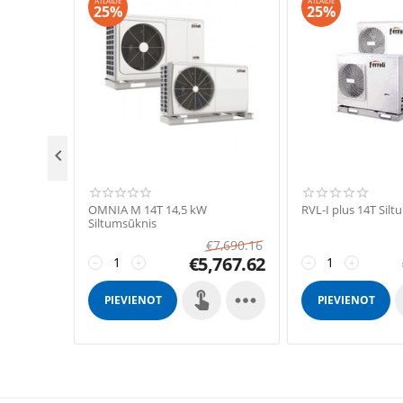
ATLAIDE
ATLAIDE
25%
25%

OMNIA M 14T 14,5 kW
RVL-I plus 14T Sil
Siltumsūknis
€
7,690.16
€
5,767.62
−
+
−
+

PIEVIENOT
PIEVIENOT
GROZAM
GROZAM