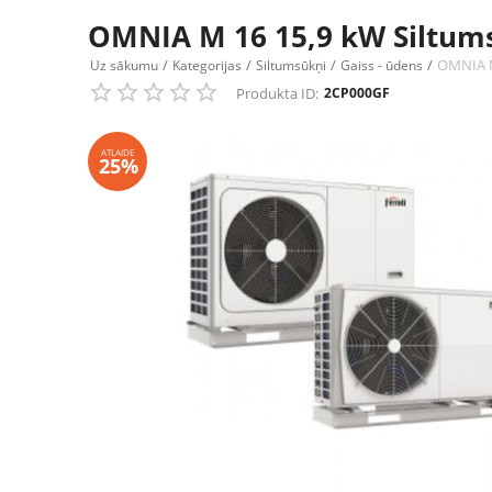
OMNIA M 16 15,9 kW Siltum
/
/
/
/
OMNIA M
Uz sākumu
Kategorijas
Siltumsūkņi
Gaiss - ūdens
Produkta ID:
2CP000GF
ATLAIDE
25%