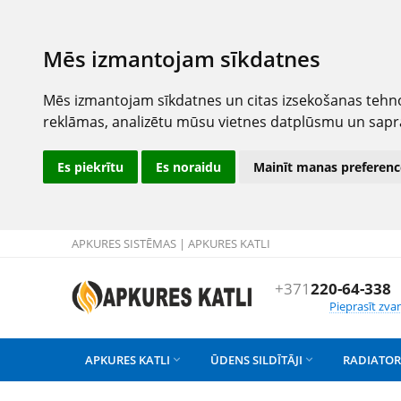
Mēs izmantojam sīkdatnes
Mēs izmantojam sīkdatnes un citas izsekošanas tehno
reklāmas, analizētu mūsu vietnes datplūsmu un sapr
Es piekrītu
Es noraidu
Mainīt manas preferenc
APKURES SISTĒMAS | APKURES KATLI
+371
220-64-338
Pieprasīt zva
APKURES KATLI
ŪDENS SILDĪTĀJI
RADIATOR

