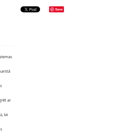
Save
 ziemas
karstā
ās
grēt ar
, lai
ūs