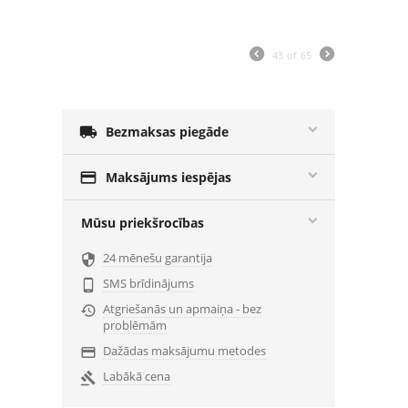
43
of
65

Bezmaksas piegāde

Maksājums iespējas
Mūsu priekšrocības
24 mēnešu garantija

SMS brīdinājums

Atgriešanās un apmaiņa - bez

problēmām
Dažādas maksājumu metodes

Labākā cena
