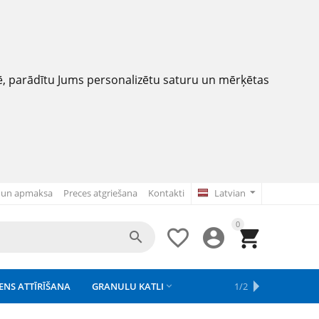
nē, parādītu Jums personalizētu saturu un mērķētas
 un apmaksa
Preces atgriešana
Kontakti
Latvian
0




ENS ATTĪRĪŠANA
GRANULU KATLI
APSAISTE
REZERVES DAĻAS
APGAISMOJUMS
1/2



