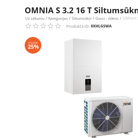
OMNIA S 3.2 16 T Siltumsūkni
/
/
/
/
OMNIA S 
Uz sākumu
Kategorijas
Siltumsūkņi
Gaiss - ūdens
Produkta ID:
0XHLGSWA
ATLAIDE
25%