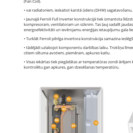
(Fan Coil).
• vai radiatoriem, ieskaitot karstā ūdens (DHW) sagatavošanu, 
• Jaunajā Ferroli Full Inverter konstrukcijā tiek izmantota līdzs
kompresoram, ventilatoram un sūknim. Tas ļauj sadalīt jaudas m
energoefektivitāti un ievērojamu enerģijas ietaupījumu gala li
• Turklāt Ferroli pilnīga invertora konstrukcija samazina ieslēg
• tādējādi uzlabojot komponentu darbības laiku. Trokšņa līmeni
citiem siltuma avotiem, piemēram, apkures katlu.
• Visas iekārtas tiek piegādātas ar temperatūras zondi ārējam k
kontrolētu gan apkures, gan dzesēšanas temperatūru.