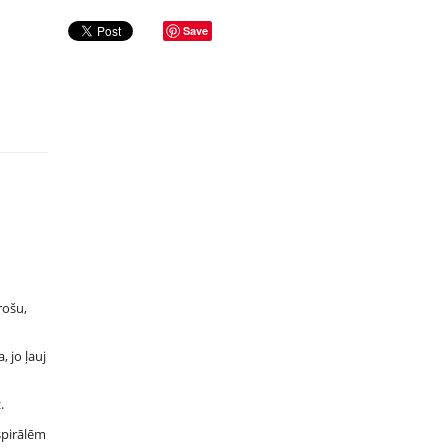
Save
rošu,
, jo ļauj
.
spirālēm