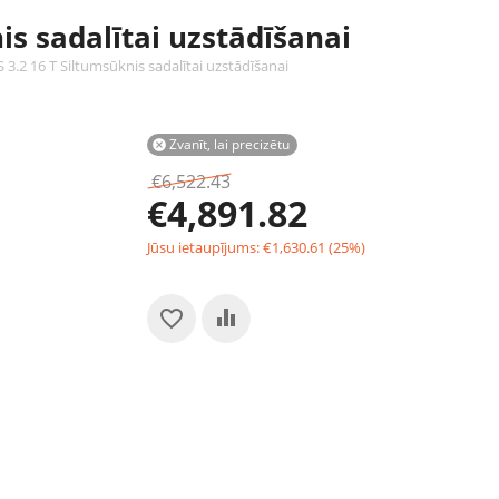
s sadalītai uzstādīšanai
3.2 16 T Siltumsūknis sadalītai uzstādīšanai
Zvanīt, lai precizētu

€
6,522.43
€
4,891.82
Jūsu ietaupījums:
€
1,630.61
(
25
%)