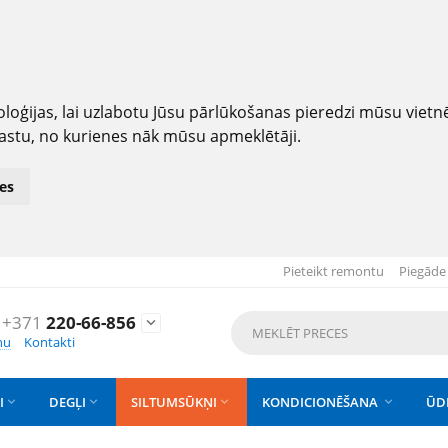
loģijas, lai uzlabotu Jūsu pārlūkošanas pieredzi mūsu viet
astu, no kurienes nāk mūsu apmeklētāji.
es
Pieteikt remontu
Piegāde
+371
220-66-856

nu
Kontakti
I
DEGĻI
SILTUMSŪKŅI
KONDICIONĒŠANA
ŪD



