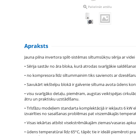

Palielināt attēlu
Apraksts
Jauna pilna invertora split-sistēmas siltumsūkņu sērija ar vid
• Sērija sastāv no āra bloka, kurā atrodas svarīgākie saldēšana
• no kompresora līdz siltummainim tiks savienots ar dzesēšan
• Savukārt iekštelpu blokā ir galvenie siltuma avota ūdens kon
• visu svarīgāko detaļu, piemēram, augstas veiktspējas cirkulāc
ātru un praktisku uzstādīšanu.
• Trīsfāzu modeļiem standarta komplektācijā ir iekļauts 6 kW elek
izvairīties no sasalšanas problēmas pat viszemākajās temperatū
• Visas iekārtas atbilst visekstrēmākajām ziemas/vasaras apku
• ūdens temperatūrai līdz 65°C, tāpēc tie ir ideāli piemēroti 