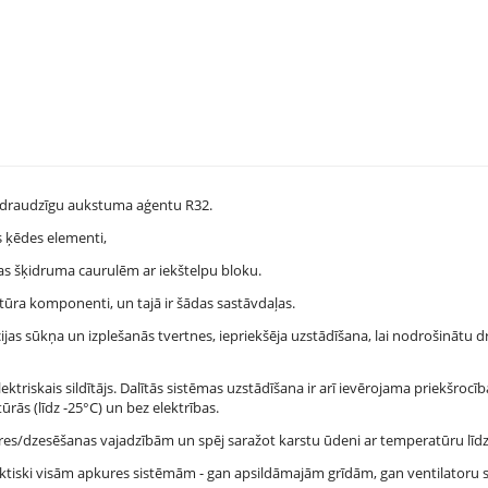
ei draudzīgu aukstuma aģentu R32.
s ķēdes elementi,
as šķidruma caurulēm ar iekštelpu bloku.
tūra komponenti, un tajā ir šādas sastāvdaļas.
ijas sūkņa un izplešanās tvertnes, iepriekšēja uzstādīšana, lai nodrošinātu d
triskais sildītājs. Dalītās sistēmas uzstādīšana ir arī ievērojama priekšrocība
rās (līdz -25°C) un bez elektrības.
res/dzesēšanas vajadzībām un spēj saražot karstu ūdeni ar temperatūru līdz
praktiski visām apkures sistēmām - gan apsildāmajām grīdām, gan ventilatoru 