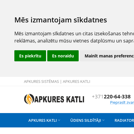
Mēs izmantojam sīkdatnes
Mēs izmantojam sīkdatnes un citas izsekošanas tehno
reklāmas, analizētu mūsu vietnes datplūsmu un sapr
Es piekrītu
Es noraidu
Mainīt manas preferenc
APKURES SISTĒMAS | APKURES KATLI
+371
220-64-338
Pieprasīt zva
APKURES KATLI
ŪDENS SILDĪTĀJI
RADIATOR

