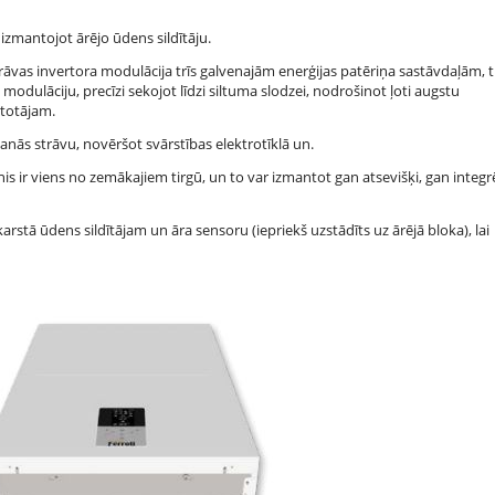
izmantojot ārējo ūdens sildītāju.
trāvas invertora modulācija trīs galvenajām enerģijas patēriņa sastāvdaļām, t. 
odulāciju, precīzi sekojot līdzi siltuma slodzei, nodrošinot ļoti augstu
etotājam.
šanās strāvu, novēršot svārstības elektrotīklā un.
s ir viens no zemākajiem tirgū, un to var izmantot gan atsevišķi, gan integrē
arstā ūdens sildītājam un āra sensoru (iepriekš uzstādīts uz ārējā bloka), lai