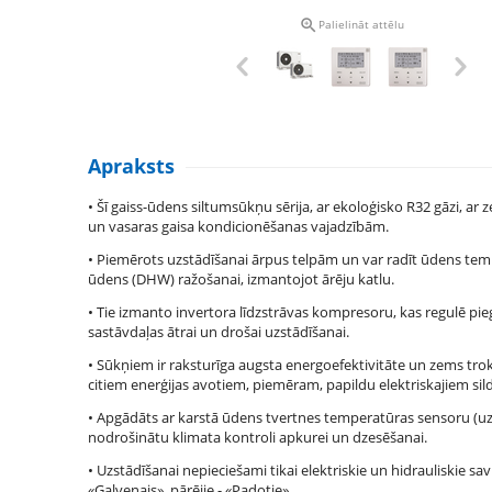

Palielināt attēlu
Apraksts
• Šī gaiss-ūdens siltumsūkņu sērija, ar ekoloģisko R32 gāzi, a
un vasaras gaisa kondicionēšanas vajadzībām.
• Piemērots uzstādīšanai ārpus telpām un var radīt ūdens tempe
ūdens (DHW) ražošanai, izmantojot ārēju katlu.
• Tie izmanto invertora līdzstrāvas kompresoru, kas regulē pi
sastāvdaļas ātrai un drošai uzstādīšanai.
• Sūkņiem ir raksturīga augsta energoefektivitāte un zems trok
citiem enerģijas avotiem, piemēram, papildu elektriskajiem sild
• Apgādāts ar karstā ūdens tvertnes temperatūras sensoru (uzst
nodrošinātu klimata kontroli apkurei un dzesēšanai.
• Uzstādīšanai nepieciešami tikai elektriskie un hidrauliskie s
«Galvenais», pārējie - «Padotie».