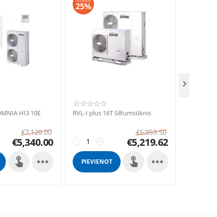
ATLAIDE
ATLAIDE
25%
25%

OMNIA HI3 10E
RVL-I plus 16T Siltumsūknis
OMNIA S 3
sadalītai 
€
7,120.00
€
6,959.50
€
5,340.00
€
5,219.62
−
+
−
+


PIEVIENOT
PIEVIE
GROZAM
GROZ