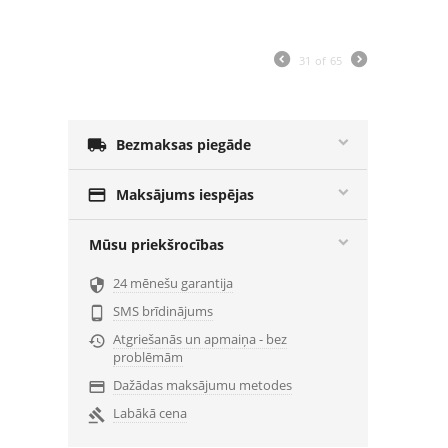
31
of
65

Bezmaksas piegāde

Maksājums iespējas
Mūsu priekšrocības
24 mēnešu garantija

SMS brīdinājums

Atgriešanās un apmaiņa - bez

problēmām
Dažādas maksājumu metodes

Labākā cena
