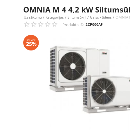
OMNIA M 4 4,2 kW Siltumsū
/
/
/
/
OMNIA M
Uz sākumu
Kategorijas
Siltumsūkņi
Gaiss - ūdens
Produkta ID:
2CP000AF
ATLAIDE
25%