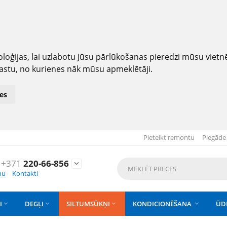
loģijas, lai uzlabotu Jūsu pārlūkošanas pieredzi mūsu viet
astu, no kurienes nāk mūsu apmeklētāji.
es
Pieteikt remontu
Piegāde
+371
220-66-856

nu
Kontakti
I
DEGĻI
SILTUMSŪKŅI
KONDICIONĒŠANA
ŪD



