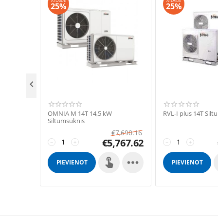
ATLAIDE
ATLAIDE
25%
25%

OMNIA M 14T 14,5 kW
RVL-I plus 14T Sil
Siltumsūknis
€
7,690.16
€
5,767.62
−
+
−
+

PIEVIENOT
PIEVIENOT
GROZAM
GROZAM