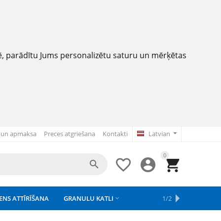
nē, parādītu Jums personalizētu saturu un mērķētas
 un apmaksa
Preces atgriešana
Kontakti
Latvian
0




ENS ATTĪRĪŠANA
GRANULU KATLI
APSAISTE
REZERVES DAĻAS
APGAISMOJUMS
1/2



