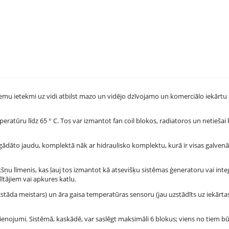
r zemu ietekmi uz vidi atbilst mazo un vidējo dzīvojamo un komerciālo iekārtu
ratūru līdz 65 ° C. Tos var izmantot fan coil blokos, radiatoros un netiešai 
egādāto jaudu, komplektā nāk ar hidraulisko komplektu, kurā ir visas galven
šņu līmenis, kas ļauj tos izmantot kā atsevišķu sistēmas ģeneratoru vai inte
ītājiem vai apkures katlu.
āda meistars) un āra gaisa temperatūras sensoru (jau uzstādīts uz iekārtas)
avienojumi. Sistēmā, kaskādē, var saslēgt maksimāli 6 blokus; viens no tiem b