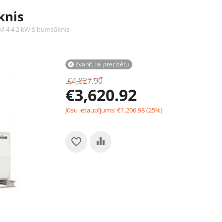
knis
 4 4,2 kW Siltumsūknis
Zvanīt, lai precizētu

€
4,827.90
€
3,620.92
Jūsu ietaupījums:
€
1,206.98
(
25
%)