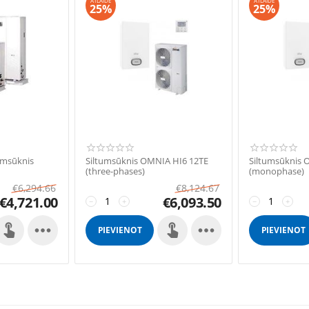
ATLAIDE
ATLAIDE
25%
25%
tumsūknis
Siltumsūknis OMNIA HI6 12TE
Siltumsūknis 
(three-phases)
(monophase)
€
6,294.66
€
8,124.67
€
4,721.00
€
6,093.50
−
+
−
+


PIEVIENOT
PIEVIENOT
GROZAM
GROZAM