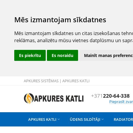
Mēs izmantojam sīkdatnes
Mēs izmantojam sīkdatnes un citas izsekošanas tehno
reklāmas, analizētu mūsu vietnes datplūsmu un sapr
Es piekrītu
Es noraidu
Mainīt manas preferenc
APKURES SISTĒMAS | APKURES KATLI
+371
220-64-338
Pieprasīt zva
APKURES KATLI
ŪDENS SILDĪTĀJI
RADIATOR

