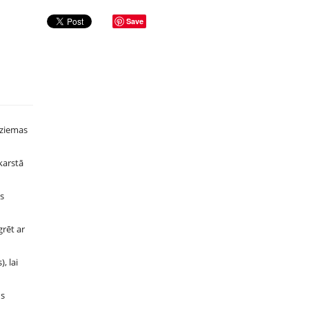
Save
 ziemas
karstā
ās
grēt ar
, lai
ūs