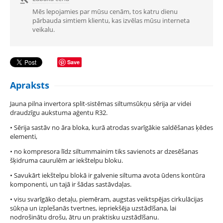
Mēs lepojamies par mūsu cenām, tos katru dienu
pārbauda simtiem klientu, kas izvēlas mūsu interneta
veikalu.
Save
Apraksts
Jauna pilna invertora split-sistēmas siltumsūkņu sērija ar videi
draudzīgu aukstuma aģentu R32.
• Sērija sastāv no āra bloka, kurā atrodas svarīgākie saldēšanas ķēdes
elementi,
• no kompresora līdz siltummainim tiks savienots ar dzesēšanas
šķidruma caurulēm ar iekštelpu bloku.
• Savukārt iekštelpu blokā ir galvenie siltuma avota ūdens kontūra
komponenti, un tajā ir šādas sastāvdaļas.
• visu svarīgāko detaļu, piemēram, augstas veiktspējas cirkulācijas
sūkņa un izplešanās tvertnes, iepriekšēja uzstādīšana, lai
nodrošinātu drošu, ātru un praktisku uzstādīšanu.