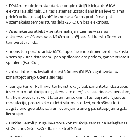
• Trīsfāzu modeļiem standarta komplektācijā ir iekļauts 6 kW
elektriskais sildītājs. Dalītās sistēmas uzstādīšana ir arī ievērojama
priekšrocība, jo ļauj izvairīties no sasalšanas problēmas pat
viszemākajās temperatūrās (līdz -25°C) un bez elektrības.
• Visas iekārtas atbilst visekstrēmākajām ziemas/vasaras
apkures/dzesēšanas vajadzībām un spēj saražot karstu ūdeni ar
temperatūru līdz.
• ūdens temperatūrai līdz 65°C, tāpēc tie ir ideāli piemēroti praktiski
visām apkures sistēmām - gan apsildāmajām grīdām, gan ventilatoru
spirālēm (Fan Coil).
• vai radiatoriem, ieskaitot karstā ūdens (DHW) sagatavošanu,
izmantojot ārējo ūdens sildītāju.
• Jaunajā Ferroli Full Inverter konstrukcijā tiek izmantota līdzstrāvas
invertora modulācija trīs galvenajām enerģijas patēriņa sastāvdaļām,
t. i., kompresoram, ventilatoram un sūknim. Tas ļauj sadalīt jaudas
modulāciju, precīzi sekojot līdzi siltuma slodzei, nodrošinot ļoti
augstu energoefektivitāti un ievērojamu enerģijas ietaupījumu gala
lietotājam.
• Turklāt Ferroli pilnīga invertora konstrukcija samazina ieslēgšanās
strāvu, novēršot svārstības elektrotīklā un.