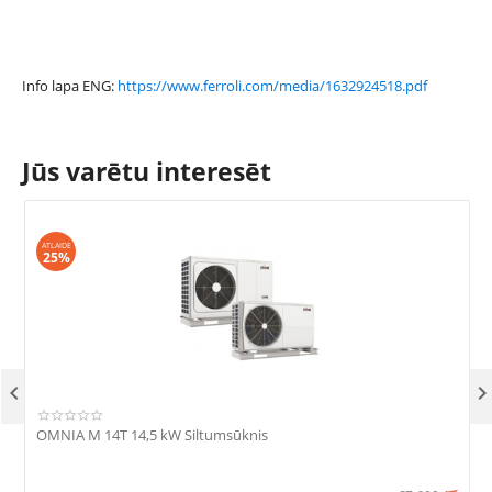
Info lapa ENG:
https://www.ferroli.com/media/1632924518.pdf
Jūs varētu interesēt
ATLAIDE
25%

OMNIA M 14T 14,5 kW Siltumsūknis
R