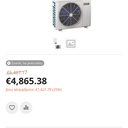
Zvanīt, lai precizētu

€
6,487.17
€
4,865.38
Jūsu ietaupījums:
€
1,621.79
(
25
%)