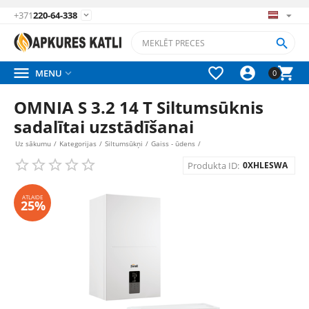
+371
220-64-338






MENU

0
OMNIA S 3.2 14 T Siltumsūknis
sadalītai uzstādīšanai
Uz sākumu
/
Kategorijas
/
Siltumsūkņi
/
Gaiss - ūdens
/
Produkta ID:
0XHLESWA
ATLAIDE
25%