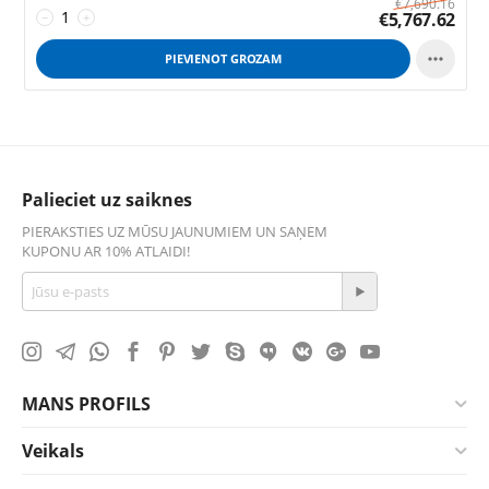
€
7,690.16
€
5,767.62
−
+

PIEVIENOT GROZAM
Palieciet uz saiknes
PIERAKSTIES UZ MŪSU JAUNUMIEM UN SAŅEM
KUPONU AR 10% ATLAIDI!
MANS PROFILS
Veikals