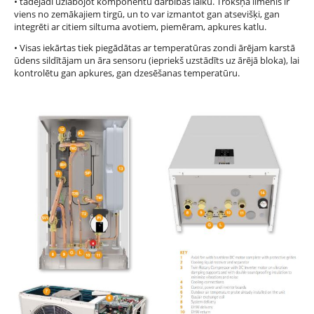
• tādējādi uzlabojot komponentu darbības laiku. Trokšņa līmenis ir
viens no zemākajiem tirgū, un to var izmantot gan atsevišķi, gan
integrēti ar citiem siltuma avotiem, piemēram, apkures katlu.
• Visas iekārtas tiek piegādātas ar temperatūras zondi ārējam karstā
ūdens sildītājam un āra sensoru (iepriekš uzstādīts uz ārējā bloka), lai
kontrolētu gan apkures, gan dzesēšanas temperatūru.