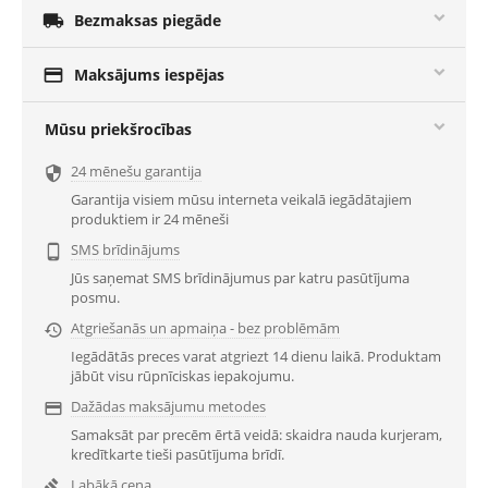

Bezmaksas piegāde

Maksājums iespējas
Mūsu priekšrocības
24 mēnešu garantija

Garantija visiem mūsu interneta veikalā iegādātajiem
produktiem ir 24 mēneši
SMS brīdinājums

Jūs saņemat SMS brīdinājumus par katru pasūtījuma
posmu.
Atgriešanās un apmaiņa - bez problēmām

Iegādātās preces varat atgriezt 14 dienu laikā. Produktam
jābūt visu rūpnīciskas iepakojumu.
Dažādas maksājumu metodes

Samaksāt par precēm ērtā veidā: skaidra nauda kurjeram,
kredītkarte tieši pasūtījuma brīdī.
Labākā cena
