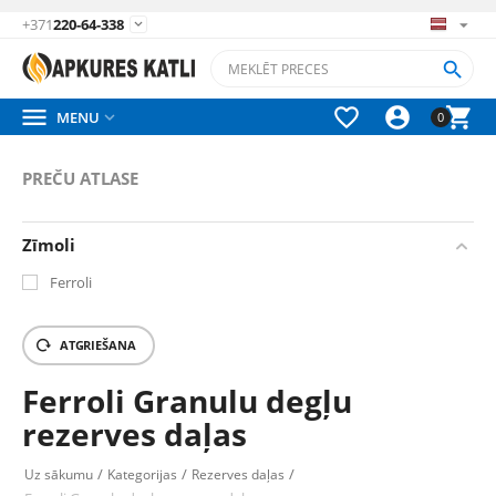
+371
220-64-338






MENU

0
PREČU ATLASE
Zīmoli
Ferroli
ATGRIEŠANA
Ferroli Granulu degļu
rezerves daļas
/
/
/
Uz sākumu
Kategorijas
Rezerves daļas