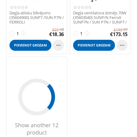
Degļa atloku blīvējums
Degļa ventilatora dzinējs 70W
(35604900) SUNP7 /SUN P7N /
(35603040) SUNP/N Ferroli
FERROLI
SUNP7N / SUN P7N / SUNP7 /
SUN...
€
22.38
€
192.39
€
18.36
€
173.15
−
+
−
+


PIEVIENOT GROZAM
PIEVIENOT GROZAM
Show another 12
product