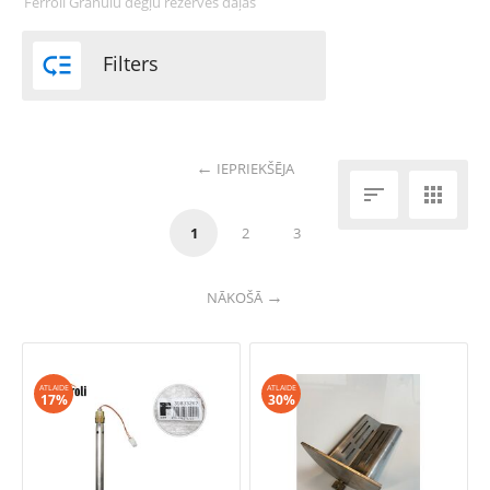
Ferroli Granulu degļu rezerves daļas

Filters
IEPRIEKŠĒJA


1
2
3
NĀKOŠĀ
ATLAIDE
ATLAIDE
17%
30%