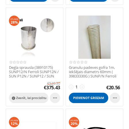
ATLAIDE
28%
Degļa sprausla (38910175)
Granulu padeves gofra 1m,
SUNP12/N Ferroli SUNP12N /
iekšējais diametrs 60mm (
SUN P12N / SUNP12 / SUN
39833330G ) SUNP/N Ferroli
P12
SUNP7N /...
€
520.30
€
375.43
€
20.56
−
+


Zvanīt, lai precizētu
PIEVIENOT GROZAM

ATLAIDE
ATLAIDE
12%
20%