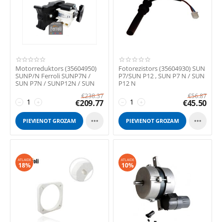
Motorreduktors (35604950)
Fotorezistors (35604930) SUN
SUNP/N Ferroli SUNP7N /
P7/SUN P12 , SUN P7 N / SUN
SUN P7N / SUNP12N / SUN
P12 N
P12N / SUNP7 ...
€
238.37
€
56.87
€
209.77
€
45.50
−
+
−
+


PIEVIENOT GROZAM
PIEVIENOT GROZAM
ATLAIDE
ATLAIDE
18%
10%