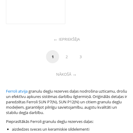
IEPRIEKŠĒJA
1
2
3
NĀKOŠĀ
Ferroli atvija
granulu degļu rezerves daļas nodrošina uzticamu, drošu
un efektīvu apkures sistēmas darbību ilgtermiņā. Oriģinālās detaļas ir
paredzētas Ferroli SUN P7(N), SUN P12(N) un citiem granulu degļu
modeļiem, garantējot pilnīgu savietojamību, augstu kvalitāti un
stabilu degļa darbību.
Pieprasītākās Ferroli granulu degļu rezerves daļas:
aizdedzes sveces un keramiskie sildelementi