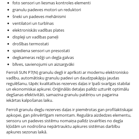
foto sensori un liesmas kontroles elementi
granulu padeves motori un reduktori
šneki un padeves mehānismi
ventilatori un turbīnas
elektroniskās vadības plates
displeji un vadības paneļi
drošības termostati
spiediena sensori un presostati
degkameras režģi un degļa galvas
blīves, savienojumi un aizsargvāki
Ferroli SUN P7(N) granulu degļi ir aprīkoti ar modernu elektronisko
vadību, automātisku granulu padevi un daudzpakāpju jaudas
regulēšanu, tāpēc kvalitatīvas rezerves daļas ir īpaši svarīgas stabilai
un ekonomiskai apkurei. Oriģinālās detaļas palīdz uzturēt optimālu
degšanas efektivitāti, samazina granulu patēriņu un pagarina
iekārtas kalpošanas laiku.
Ferroli granulu degļu rezerves daļas ir piemērotas gan profilaktiskajai
apkopei, gan pilnvērtīgam remontam. Regulāra aizdedzes elementu,
sensoru un padeves sistēmu nomaiņa palīdz izvairīties no degļa
kļūdām un nodrošina nepārtrauktu apkures sistēmas darbību
apkures sezonas laikā.