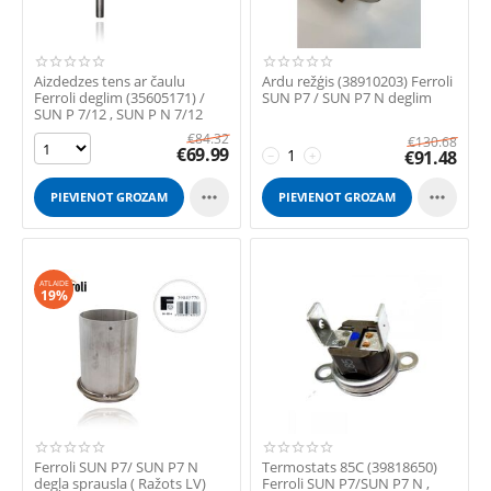
Aizdedzes tens ar čaulu
Ardu režģis (38910203) Ferroli
Ferroli deglim (35605171) /
SUN P7 / SUN P7 N deglim
SUN P 7/12 , SUN P N 7/12
€
84.32
€
130.68
€
69.99
€
91.48
−
+


PIEVIENOT GROZAM
PIEVIENOT GROZAM
ATLAIDE
19%
Ferroli SUN P7/ SUN P7 N
Termostats 85С (39818650)
degļa sprausla ( Ražots LV)
Ferroli SUN P7/SUN P7 N ,