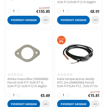
SUN P12/SUN P12 N deglim
€
193.60
€
155.85
€
8.91
−
+
−
+


PIEVIENOT GROZAM
PIEVIENOT GROZAM
ATLAIDE
8%
Аtloka maza blīve (35604960)
Katla temperatūras devējs
Ferroli SUN P7/ SUN P7 N ,
NTC 2m (39400560) Ferroli
SUN P12/ SUN P12 N deglim
SUN P7/SUN P12 , SUN P7 N/
SUN P12 ...
€
17.18
€
5.69
€
15.81
−
+
−
+


PIEVIENOT GROZAM
PIEVIENOT GROZAM