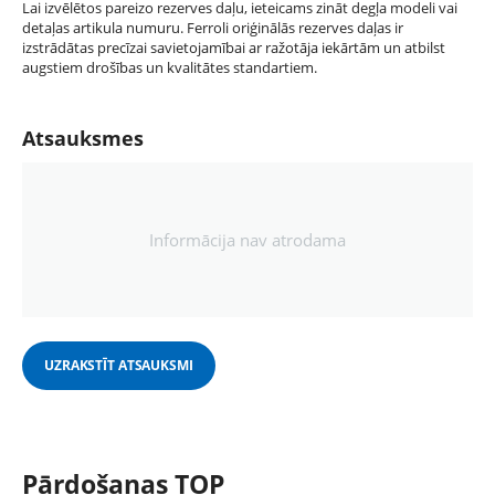
Lai izvēlētos pareizo rezerves daļu, ieteicams zināt degļa modeli vai
detaļas artikula numuru. Ferroli oriģinālās rezerves daļas ir
izstrādātas precīzai savietojamībai ar ražotāja iekārtām un atbilst
augstiem drošības un kvalitātes standartiem.
Atsauksmes
Informācija nav atrodama
UZRAKSTĪT ATSAUKSMI
Pārdošanas TOP