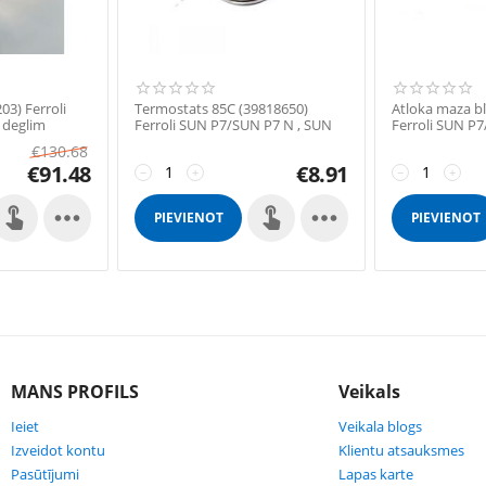
03) Ferroli
Termostats 85С (39818650)
Аtloka maza bl
 deglim
Ferroli SUN P7/SUN P7 N , SUN
Ferroli SUN P7
P12/SUN P12 N deglim
P12/ SUN P12 
€
130.68
€
91.48
€
8.91
−
+
−
+


PIEVIENOT
PIEVIENOT
GROZAM
GROZAM
MANS PROFILS
Veikals
Ieiet
Veikala blogs
Izveidot kontu
Klientu atsauksmes
Pasūtījumi
Lapas karte