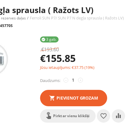
ļa sprausla ( Ražots LV)
/
Ferroli SUN P7/ SUN P7 N degļa sprausla ( Ražots LV)
u rezerves daļas
45770S
3 gab.

€
193.60
€
155.85
Jūsu ietaupījums:
€
37.75
(
19
%)
Daudzums:
−
+
PIEVIENOT GROZAM
Pirkt ar vienu klikšķi