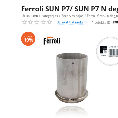
Ferroli SUN P7/ SUN P7 N deg
/
/
/
Uz sākumu
Kategorijas
Rezerves daļas
Ferroli Granulu degļ
Uzrakstīt atsauksmi
Produkta ID:
398
ATLAIDE
19%