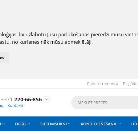
loģijas, lai uzlabotu Jūsu pārlūkošanas pieredzi mūsu viet
astu, no kurienes nāk mūsu apmeklētāji.
es
Pieteikt remontu
Piegāde
+371
220-66-856

nu
Kontakti
I
DEGĻI
SILTUMSŪKŅI
KONDICIONĒŠANA
ŪD



