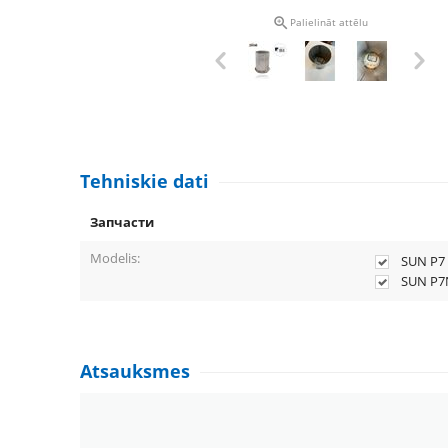

Palielināt attēlu
Tehniskie dati
Запчасти
Modelis:
SUN P7
SUN P7
Atsauksmes