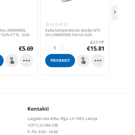

īve (35604960)
Katla temperatūras devējs NTC
Granulu p
/ SUN P7 N , SUN
2m (39400560) Ferroli SUN
iekšējais
N deglim
P7/SUN P12 , SUN P7 N/ SUN P12
39833330G
€
17.18
N degļiem
SUNP7N /
€
5.69
€
15.81
−
+
SUN P12N 
−
+
SUNP12 /


PIEVIENOT
PIEVIE
GROZAM
GROZ
Kontakti
Latgales iela 456a, Rīga, LV-1063, Latvija
+(371) 22 064 338
P.-Pk. 9.00 - 18.00