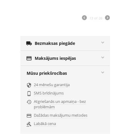
13
of
26

Bezmaksas piegāde

Maksājums iespējas
Mūsu priekšrocības
24 mēnešu garantija

SMS brīdinājums

Atgriešanās un apmaiņa - bez

problēmām
Dažādas maksājumu metodes

Labākā cena
