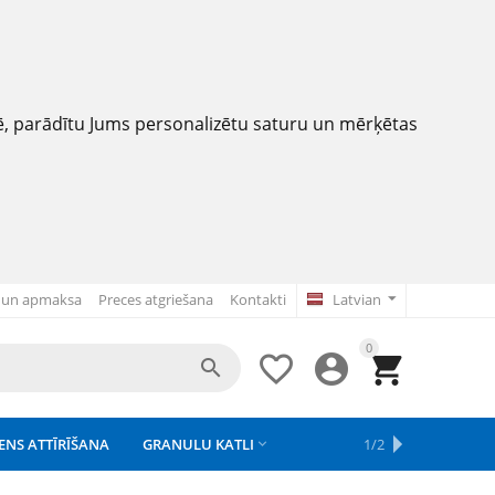
nē, parādītu Jums personalizētu saturu un mērķētas
 un apmaksa
Preces atgriešana
Kontakti
Latvian
0




ENS ATTĪRĪŠANA
GRANULU KATLI
APSAISTE
REZERVES DAĻAS
APGAISMOJUMS
1/2



