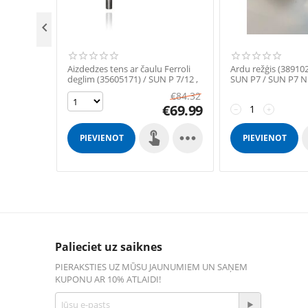

Aizdedzes tens ar čaulu Ferroli
Ardu režģis (389102
deglim (35605171) / SUN P 7/12 ,
SUN P7 / SUN P7 N
SUN P N 7/12
€
84.32
€
69.99
−
+

PIEVIENOT
PIEVIENOT
GROZAM
GROZAM
Palieciet uz saiknes
PIERAKSTIES UZ MŪSU JAUNUMIEM UN SAŅEM
KUPONU AR 10% ATLAIDI!