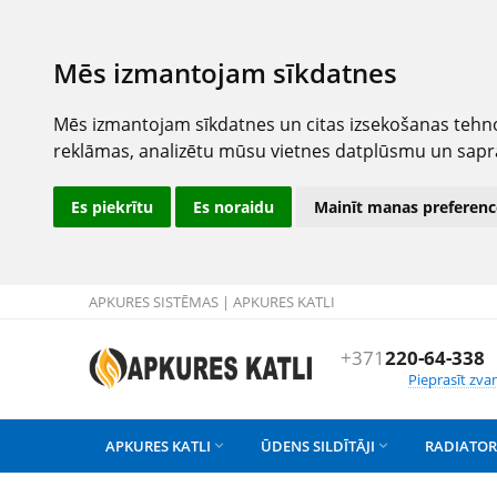
Mēs izmantojam sīkdatnes
Mēs izmantojam sīkdatnes un citas izsekošanas tehno
reklāmas, analizētu mūsu vietnes datplūsmu un sapr
Es piekrītu
Es noraidu
Mainīt manas preferenc
APKURES SISTĒMAS | APKURES KATLI
+371
220-64-338
Pieprasīt zva
APKURES KATLI
ŪDENS SILDĪTĀJI
RADIATOR

