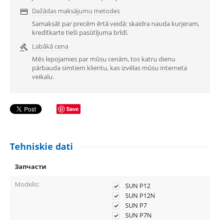
Dažādas maksājumu metodes

Samaksāt par precēm ērtā veidā: skaidra nauda kurjeram,
kredītkarte tieši pasūtījuma brīdī.
Labākā cena

Mēs lepojamies par mūsu cenām, tos katru dienu
pārbauda simtiem klientu, kas izvēlas mūsu interneta
veikalu.
Save
Tehniskie dati
Запчасти
Modelis:
SUN P12
SUN P12N
SUN P7
SUN P7N