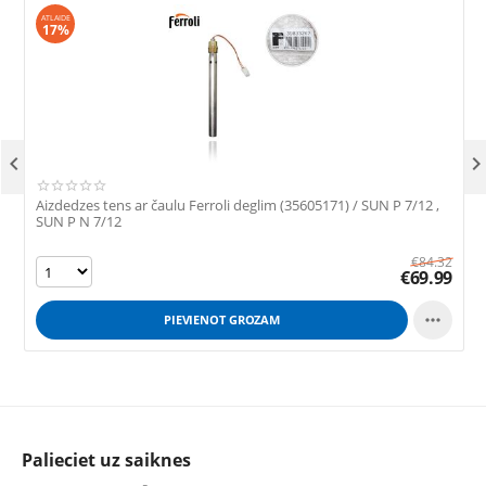
ATLAIDE
17%

Aizdedzes tens ar čaulu Ferroli deglim (35605171) / SUN P 7/12 ,
A
SUN P N 7/12
€
84.32
€
69.99

PIEVIENOT GROZAM
Palieciet uz saiknes