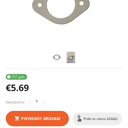
107 gab.

€
5.69
Daudzums:
−
+
PIEVIENOT GROZAM
Pirkt ar vienu klikšķi