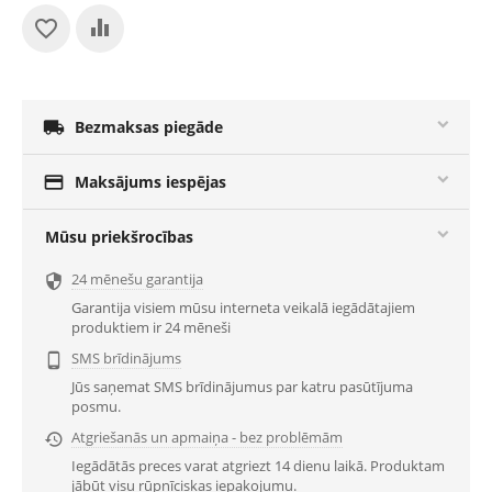

Bezmaksas piegāde

Maksājums iespējas
Mūsu priekšrocības
24 mēnešu garantija

Garantija visiem mūsu interneta veikalā iegādātajiem
produktiem ir 24 mēneši
SMS brīdinājums

Jūs saņemat SMS brīdinājumus par katru pasūtījuma
posmu.
Atgriešanās un apmaiņa - bez problēmām

Iegādātās preces varat atgriezt 14 dienu laikā. Produktam
jābūt visu rūpnīciskas iepakojumu.