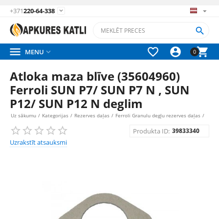
+371
220-64-338






MENU

0
Аtloka maza blīve (35604960)
Ferroli SUN P7/ SUN P7 N , SUN
P12/ SUN P12 N deglim
Uz sākumu
/
Kategorijas
/
Rezerves daļas
/
Ferroli Granulu degļu rezerves daļas
/
Produkta ID:
39833340
Uzrakstīt atsauksmi