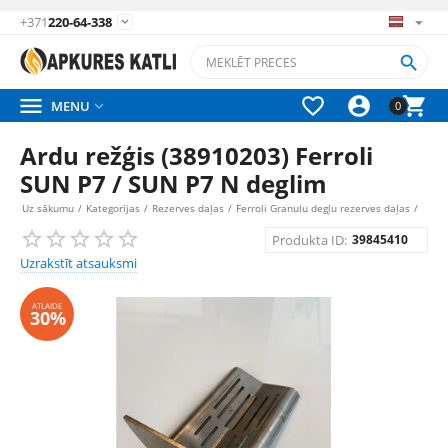
+371
220-64-338






MENU

0
Ardu režģis (38910203) Ferroli
SUN P7 / SUN P7 N deglim
Uz sākumu
/
Kategorijas
/
Rezerves daļas
/
Ferroli Granulu degļu rezerves daļas
/
Produkta ID:
39845410
Uzrakstīt atsauksmi
ATLAIDE
30%