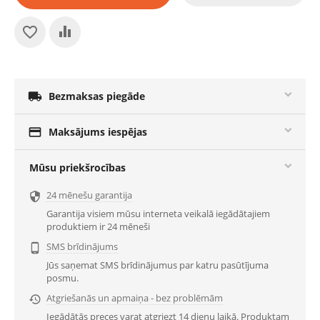

Bezmaksas piegāde

Maksājums iespējas
Mūsu priekšrocības
24 mēnešu garantija

Garantija visiem mūsu interneta veikalā iegādātajiem
produktiem ir 24 mēneši
SMS brīdinājums

Jūs saņemat SMS brīdinājumus par katru pasūtījuma
posmu.
Atgriešanās un apmaiņa - bez problēmām

Iegādātās preces varat atgriezt 14 dienu laikā. Produktam