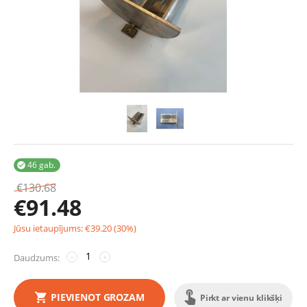
46 gab.

€
130.68
€
91.48
Jūsu ietaupījums:
€
39.20
(
30
%)
Daudzums:
−
+
PIEVIENOT GROZAM
Pirkt ar vienu klikšķi