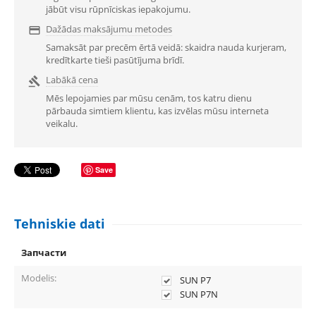
jābūt visu rūpnīciskas iepakojumu.
Dažādas maksājumu metodes

Samaksāt par precēm ērtā veidā: skaidra nauda kurjeram,
kredītkarte tieši pasūtījuma brīdī.
Labākā cena

Mēs lepojamies par mūsu cenām, tos katru dienu
pārbauda simtiem klientu, kas izvēlas mūsu interneta
veikalu.
Save
Tehniskie dati
Запчасти
Modelis:
SUN P7
SUN P7N