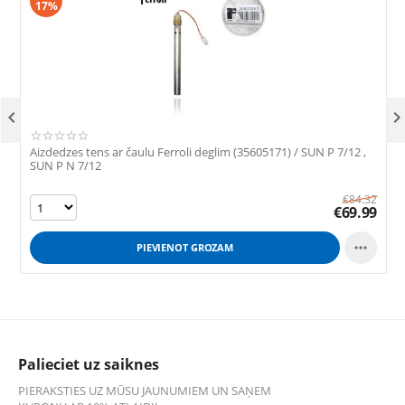
17%

Aizdedzes tens ar čaulu Ferroli deglim (35605171) / SUN P 7/12 ,
F
SUN P N 7/12
€
84.32
€
69.99

PIEVIENOT GROZAM
Palieciet uz saiknes
PIERAKSTIES UZ MŪSU JAUNUMIEM UN SAŅEM