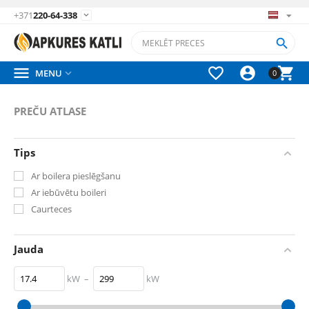
+371
220-64-338






MENU

0
PREČU ATLASE
Tips
Ar boilera pieslēgšanu
Ar iebūvētu boileri
Caurteces
Jauda
kW
–
kW