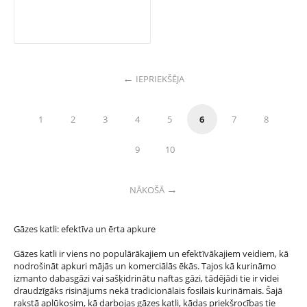
IEPRIEKŠĒJA
1
2
3
4
5
6
7
8
9
10
NĀKOŠĀ
Gāzes katli: efektīva un ērta apkure
Gāzes katli ir viens no populārākajiem un efektīvākajiem veidiem, kā
nodrošināt apkuri mājās un komerciālās ēkās. Tajos kā kurināmo
izmanto dabasgāzi vai sašķidrinātu naftas gāzi, tādējādi tie ir videi
draudzīgāks risinājums nekā tradicionālais fosilais kurināmais. Šajā
rakstā aplūkosim, kā darbojas gāzes katli, kādas priekšrocības tie