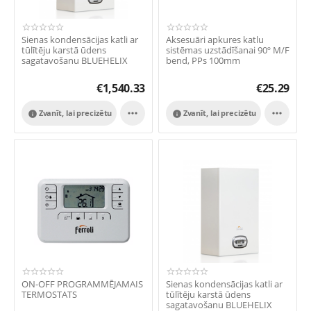
Sienas kondensācijas katli ar
Aksesuāri apkures katlu
tūlītēju karstā ūdens
sistēmas uzstādīšanai 90º M/F
sagatavošanu BLUEHELIX
bend, PPs 100mm
TECH RRT 34C
€
1,540.33
€
25.29


Zvanīt, lai precizētu
Zvanīt, lai precizētu


ON-OFF PROGRAMMĒJAMAIS
Sienas kondensācijas katli ar
TERMOSTATS
tūlītēju karstā ūdens
sagatavošanu BLUEHELIX