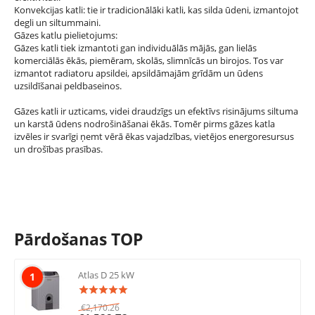
Konvekcijas katli: tie ir tradicionālāki katli, kas silda ūdeni, izmantojot
degli un siltummaini.
Gāzes katlu pielietojums:
Gāzes katli tiek izmantoti gan individuālās mājās, gan lielās
komerciālās ēkās, piemēram, skolās, slimnīcās un birojos. Tos var
izmantot radiatoru apsildei, apsildāmajām grīdām un ūdens
uzsildīšanai peldbaseinos.
Gāzes katli ir uzticams, videi draudzīgs un efektīvs risinājums siltuma
un karstā ūdens nodrošināšanai ēkās. Tomēr pirms gāzes katla
izvēles ir svarīgi ņemt vērā ēkas vajadzības, vietējos energoresursus
un drošības prasības.
Pārdošanas TOP
Atlas D 25 kW
1
€
2,170.26