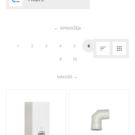
IEPRIEKŠĒJA
1
2
3
4
5
6
7
8


9
10
NĀKOŠĀ