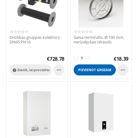
Drošibas gruppas kolektors -
Gaisa terminālis, Ø 100 mm,
DN65 PN16
nerūsējošais tērauds
€
728.78
€
18.39
−
+


Zvanīt, lai precizētu
PIEVIENOT GROZAM
