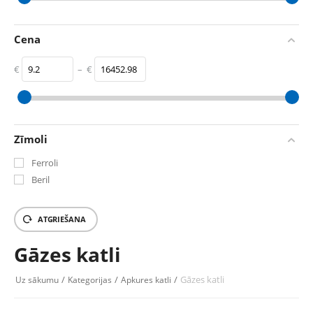
17.4
kW
299
kW
Cena
€
–
€
‎€
9.2
‎€
16452.98
Zīmoli
Ferroli
Beril
ATGRIEŠANA
Gāzes katli
/
/
/
Gāzes katli
Uz sākumu
Kategorijas
Apkures katli