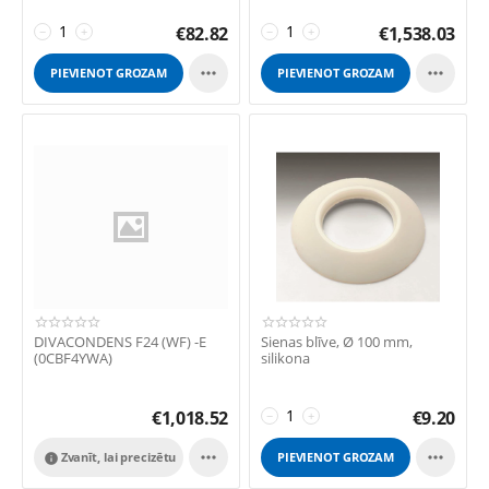
TECH RRT 28C
€
82.82
€
1,538.03
−
+
−
+


PIEVIENOT GROZAM
PIEVIENOT GROZAM
DIVACONDENS F24 (WF) -E
Sienas blīve, Ø 100 mm,
(0CBF4YWA)
silikona
€
1,018.52
€
9.20
−
+


Zvanīt, lai precizētu
PIEVIENOT GROZAM
