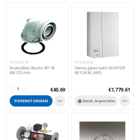
Koaksiālais līkums 90° Ø
Sienas gāzes katls DIVATOP
80/125 mm
60 F24 M. (WF)
€
40.69
€
1,779.61
−
+


PIEVIENOT GROZAM
Zvanīt, lai precizētu
