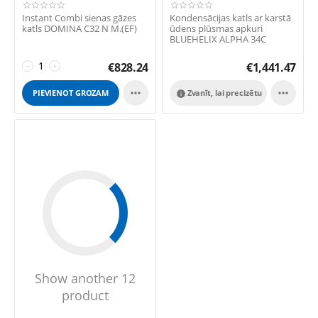
Instant Combi sienas gāzes
Kondensācijas katls ar karstā
katls DOMINA C32 N M.(EF)
ūdens plūsmas apkuri
BLUEHELIX ALPHA 34C
€
828.24
€
1,441.47
−
+


PIEVIENOT GROZAM
Zvanīt, lai precizētu

Show another 12
product