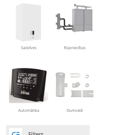
Sadzīves
Rūpniecības
Automātika
Dumvādi

Filters