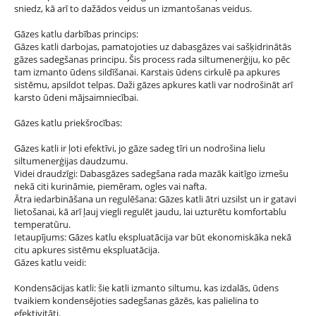
sniedz, kā arī to dažādos veidus un izmantošanas veidus.
Gāzes katlu darbības princips:
Gāzes katli darbojas, pamatojoties uz dabasgāzes vai sašķidrinātās
gāzes sadegšanas principu. Šis process rada siltumenerģiju, ko pēc
tam izmanto ūdens sildīšanai. Karstais ūdens cirkulē pa apkures
sistēmu, apsildot telpas. Daži gāzes apkures katli var nodrošināt arī
karsto ūdeni mājsaimniecībai.
Gāzes katlu priekšrocības:
Gāzes katli ir ļoti efektīvi, jo gāze sadeg tīri un nodrošina lielu
siltumenerģijas daudzumu.
Videi draudzīgi: Dabasgāzes sadegšana rada mazāk kaitīgo izmešu
nekā citi kurināmie, piemēram, ogles vai nafta.
Ātra iedarbināšana un regulēšana: Gāzes katli ātri uzsilst un ir gatavi
lietošanai, kā arī ļauj viegli regulēt jaudu, lai uzturētu komfortablu
temperatūru.
Ietaupījums: Gāzes katlu ekspluatācija var būt ekonomiskāka nekā
citu apkures sistēmu ekspluatācija.
Gāzes katlu veidi:
Kondensācijas katli: šie katli izmanto siltumu, kas izdalās, ūdens
tvaikiem kondensējoties sadegšanas gāzēs, kas palielina to
efektivitāti.