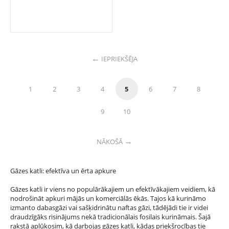
IEPRIEKŠĒJA
1
2
3
4
5
6
7
8
9
10
NĀKOŠĀ
Gāzes katli: efektīva un ērta apkure
Gāzes katli ir viens no populārākajiem un efektīvākajiem veidiem, kā
nodrošināt apkuri mājās un komerciālās ēkās. Tajos kā kurināmo
izmanto dabasgāzi vai sašķidrinātu naftas gāzi, tādējādi tie ir videi
draudzīgāks risinājums nekā tradicionālais fosilais kurināmais. Šajā
rakstā aplūkosim, kā darbojas gāzes katli, kādas priekšrocības tie