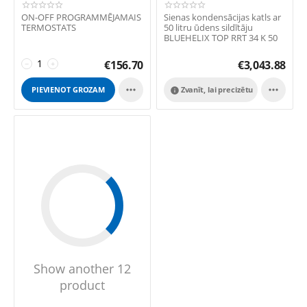
ON-OFF PROGRAMMĒJAMAIS
Sienas kondensācijas katls ar
TERMOSTATS
50 litru ūdens sildītāju
BLUEHELIX TOP RRT 34 K 50
€
156.70
€
3,043.88
−
+


PIEVIENOT GROZAM
Zvanīt, lai precizētu

Show another 12
product