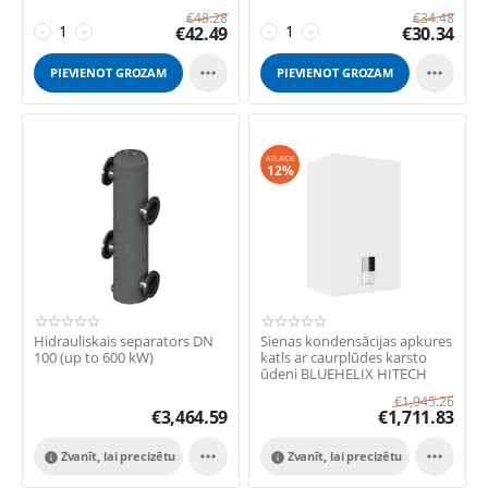
€
48.28
€
34.48
€
42.49
€
30.34
−
+
−
+


PIEVIENOT GROZAM
PIEVIENOT GROZAM
ATLAIDE
12%
Hidrauliskais separators DN
Sienas kondensācijas apkures
100 (up to 600 kW)
katls ar caurplūdes karsto
ūdeni BLUEHELIX HITECH
RRT 34C ...
€
1,945.26
€
3,464.59
€
1,711.83


Zvanīt, lai precizētu
Zvanīt, lai precizētu

