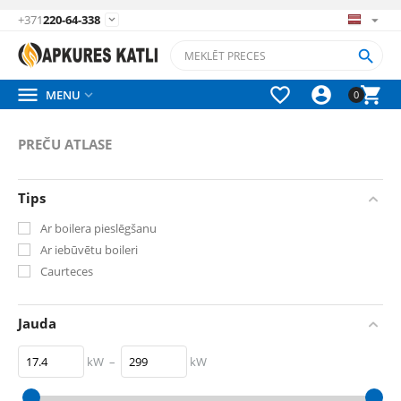
+371
220-64-338






MENU

0
PREČU ATLASE
Tips
Ar boilera pieslēgšanu
Ar iebūvētu boileri
Caurteces
Jauda
kW
–
kW