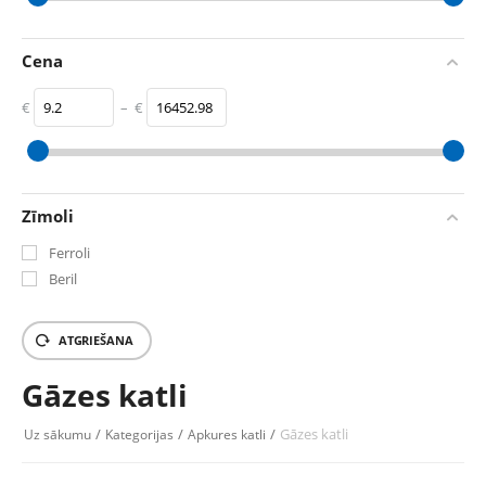
17.4
kW
299
kW
Cena
€
–
€
‎€
9.2
‎€
16452.98
Zīmoli
Ferroli
Beril
ATGRIEŠANA
Gāzes katli
/
/
/
Gāzes katli
Uz sākumu
Kategorijas
Apkures katli