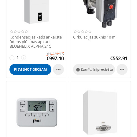
Kondensācijas katls ar karstā
Cirkulācijas sūknis 10 m
ūdens plūsmas apkuri
BLUEHELIX ALPHA 24C
€
1,262.15
€
997.10
€
552.91
−
+


PIEVIENOT GROZAM
Zvanīt, lai precizētu
