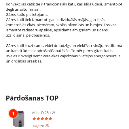
Konvekcijas katli: tie ir tradicionālāki katli, kas silda ūdeni, izmantojot
degli un siltummaini.
Gāzes katlu pielietojums:
Gāzes katli tiek izmantoti gan individuālās mājās, gan lielās
komerciālās ēkās, piemēram, skolās, slimnīcās un birojos. Tos var
izmantot radiatoru apsildei, apsildāmajām grīdām un ūdens
uzsildīšanai peldbaseinos.
Gāzes katli ir uzticams, videi draudzīgs un efektīvs risinājums siltuma
un karstā ūdens nodrošināšanai ēkās. Tomēr pirms gāzes katla
izvēles ir svarīgi ņemt vērā ēkas vajadzības, vietējos energoresursus
un drošības prasības.
Pārdošanas TOP
Atlas D 25 kW
1
€
2,170.26