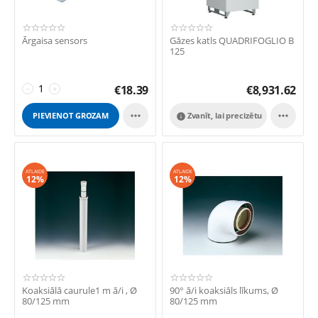
Ārgaisa sensors
Gāzes katls QUADRIFOGLIO B
125
€
18.39
€
8,931.62
−
+


PIEVIENOT GROZAM
Zvanīt, lai precizētu

ATLAIDE
ATLAIDE
12%
12%
Koaksiālā caurule1 m ā/i , Ø
90° ā/i koaksiāls līkums, Ø
80/125 mm
80/125 mm