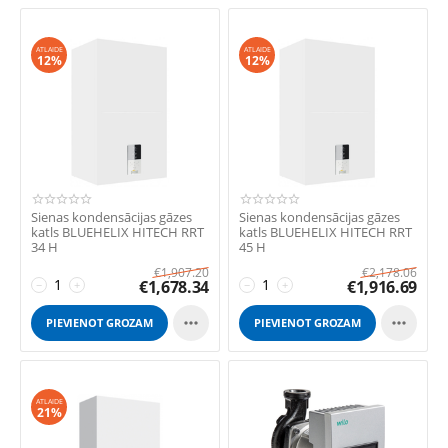
ATLAIDE
ATLAIDE
12%
12%
Sienas kondensācijas gāzes
Sienas kondensācijas gāzes
katls BLUEHELIX HITECH RRT
katls BLUEHELIX HITECH RRT
34 H
45 H
€
1,907.20
€
2,178.06
€
1,678.34
€
1,916.69
−
+
−
+


PIEVIENOT GROZAM
PIEVIENOT GROZAM
ATLAIDE
21%