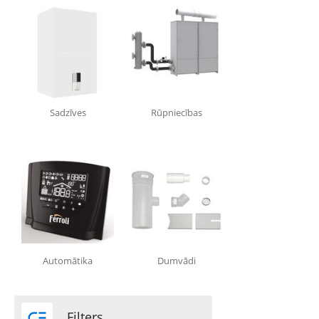
Sadzīves
Rūpniecības
Automātika
Dumvādi

Filters