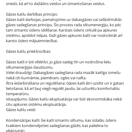
sniedz, kā arī to dažādos veidus un izmantošanas veidus.
Gāzes katlu darbības princips:
Gāzes katli darbojas, pamatojoties uz dabasgāzes vai sašķidrinātās
gāzes sadegšanas principu. Šis process rada siltumenerģiju, ko pēc
tam izmanto ūdens sildīšanai. Karstais ūdens cirkulē pa apkures
sistēmu, apsildot telpas. Daži gāzes apkures katli var nodrošināt arī
karsto ūdeni mājsaimniecībai.
Gāzes katlu priekšrocības:
Gāzes katli ir ļoti efektīvi, jo gāze sadeg tīri un nodrošina lielu
siltumenerģijas daudzumu.
Videi draudzīgi: Dabasgāzes sadegšana rada mazāk kaitīgo izmešu
nekā citi kurināmie, piemēram, ogles vai nafta.
Ātra iedarbināšana un regulēšana: Gāzes katli ātri uzsilst un ir gatavi
lietošanai, kā arī ļauj viegli regulēt jaudu, lai uzturētu komfortablu
temperatūru.
Ietaupījums: Gāzes katlu ekspluatācija var būt ekonomiskāka nekā
citu apkures sistēmu ekspluatācija.
Gāzes katlu veidi:
Kondensācijas katli: šie katli izmanto siltumu, kas izdalās, ūdens
tvaikiem kondensējoties sadegšanas gāzēs, kas palielina to
efektivitāti.