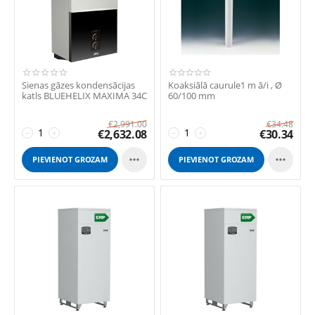
Sienas gāzes kondensācijas
Koaksiālā caurule1 m ā/i , Ø
katls BLUEHELIX MAXIMA 34C
60/100 mm
€
2,991.00
€
34.48
€
2,632.08
€
30.34
−
+
−
+


PIEVIENOT GROZAM
PIEVIENOT GROZAM