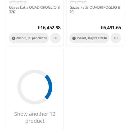
Gāzes katls QUADRIFOGLIO B
Gāzes katls QUADRIFOGLIO B
320
70
€
16,452.98
€
6,491.65


Zvanīt, lai precizētu
Zvanīt, lai precizētu


Show another 12
product