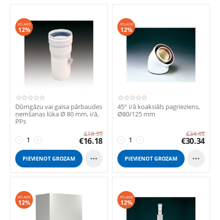
ATLAIDE
ATLAIDE
12%
12%
Dūmgāzu vai gaisa pārbaudes
45° i/ā koaksiāls pagrieziens,
ņemšanas lūka Ø 80 mm, i/ā,
Ø80/125 mm
PPs
€
18.39
€
34.48
€
16.18
€
30.34
−
+
−
+


PIEVIENOT GROZAM
PIEVIENOT GROZAM
ATLAIDE
ATLAIDE
12%
12%