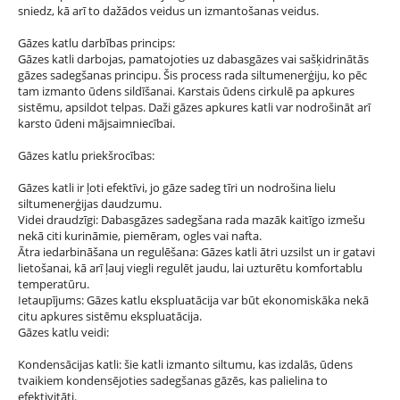
sniedz, kā arī to dažādos veidus un izmantošanas veidus.
Gāzes katlu darbības princips:
Gāzes katli darbojas, pamatojoties uz dabasgāzes vai sašķidrinātās
gāzes sadegšanas principu. Šis process rada siltumenerģiju, ko pēc
tam izmanto ūdens sildīšanai. Karstais ūdens cirkulē pa apkures
sistēmu, apsildot telpas. Daži gāzes apkures katli var nodrošināt arī
karsto ūdeni mājsaimniecībai.
Gāzes katlu priekšrocības:
Gāzes katli ir ļoti efektīvi, jo gāze sadeg tīri un nodrošina lielu
siltumenerģijas daudzumu.
Videi draudzīgi: Dabasgāzes sadegšana rada mazāk kaitīgo izmešu
nekā citi kurināmie, piemēram, ogles vai nafta.
Ātra iedarbināšana un regulēšana: Gāzes katli ātri uzsilst un ir gatavi
lietošanai, kā arī ļauj viegli regulēt jaudu, lai uzturētu komfortablu
temperatūru.
Ietaupījums: Gāzes katlu ekspluatācija var būt ekonomiskāka nekā
citu apkures sistēmu ekspluatācija.
Gāzes katlu veidi:
Kondensācijas katli: šie katli izmanto siltumu, kas izdalās, ūdens
tvaikiem kondensējoties sadegšanas gāzēs, kas palielina to
efektivitāti.