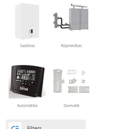
Sadzīves
Rūpniecības
Automātika
Dumvādi

Filters