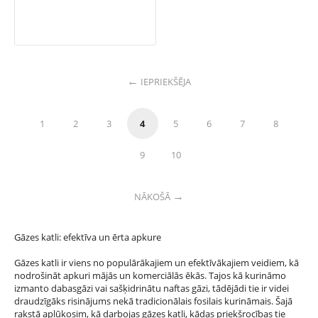
IEPRIEKŠĒJA
1
2
3
4
5
6
7
8
9
10
NĀKOŠĀ
Gāzes katli: efektīva un ērta apkure
Gāzes katli ir viens no populārākajiem un efektīvākajiem veidiem, kā
nodrošināt apkuri mājās un komerciālās ēkās. Tajos kā kurināmo
izmanto dabasgāzi vai sašķidrinātu naftas gāzi, tādējādi tie ir videi
draudzīgāks risinājums nekā tradicionālais fosilais kurināmais. Šajā
rakstā aplūkosim, kā darbojas gāzes katli, kādas priekšrocības tie