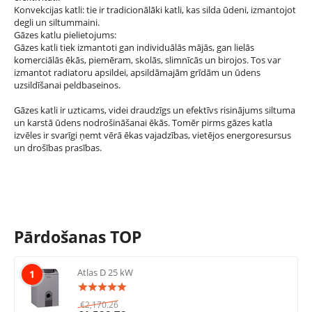
Konvekcijas katli: tie ir tradicionālāki katli, kas silda ūdeni, izmantojot
degli un siltummaini.
Gāzes katlu pielietojums:
Gāzes katli tiek izmantoti gan individuālās mājās, gan lielās
komerciālās ēkās, piemēram, skolās, slimnīcās un birojos. Tos var
izmantot radiatoru apsildei, apsildāmajām grīdām un ūdens
uzsildīšanai peldbaseinos.
Gāzes katli ir uzticams, videi draudzīgs un efektīvs risinājums siltuma
un karstā ūdens nodrošināšanai ēkās. Tomēr pirms gāzes katla
izvēles ir svarīgi ņemt vērā ēkas vajadzības, vietējos energoresursus
un drošības prasības.
Pārdošanas TOP
Atlas D 25 kW
1
€
2,170.26