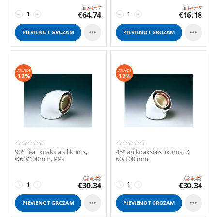
€
73.57
€
18.39
€
64.74
€
16.18
−
+
−
+


PIEVIENOT GROZAM
PIEVIENOT GROZAM
ATLAIDE
ATLAIDE
12%
12%
90° "i-a" koaksials likums,
45° ā/i koaksiāls līkums, Ø
Ø60/100mm, PPs
60/100 mm
€
34.48
€
34.48
€
30.34
€
30.34
−
+
−
+


PIEVIENOT GROZAM
PIEVIENOT GROZAM