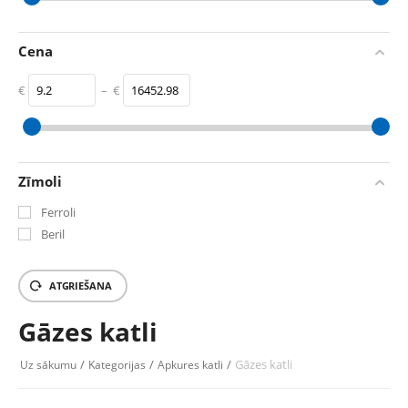
17.4
kW
299
kW
Cena
€
–
€
‎€
9.2
‎€
16452.98
Zīmoli
Ferroli
Beril
ATGRIEŠANA
Gāzes katli
/
/
/
Gāzes katli
Uz sākumu
Kategorijas
Apkures katli