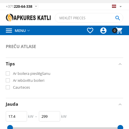
+371
220-64-338






MENU

0
PREČU ATLASE
Tips
Ar boilera pieslēgšanu
Ar iebūvētu boileri
Caurteces
Jauda
kW
–
kW