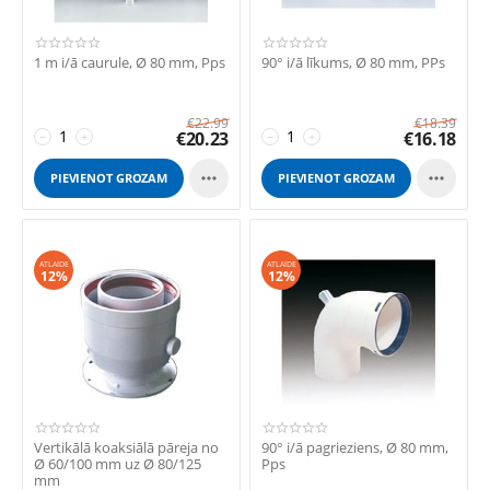
1 m i/ā caurule, Ø 80 mm, Pps
90° i/ā līkums, Ø 80 mm, PPs
€
22.99
€
18.39
€
20.23
€
16.18
−
+
−
+


PIEVIENOT GROZAM
PIEVIENOT GROZAM
ATLAIDE
ATLAIDE
12%
12%
Vertikālā koaksiālā pāreja no
90° i/ā pagrieziens, Ø 80 mm,
Ø 60/100 mm uz Ø 80/125
Pps
mm