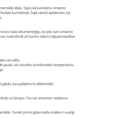
omerciālās ēkās. Tajos kā kurināmo izmanto
 fosilais kurināmais. Šajā rakstā aplūkosim, kā
s.
process rada siltumenerģiju, ko pēc tam izmanto
i var nodrošināt arī karsto ūdeni mājsaimniecībai.
es vai nafta.
egulēt jaudu, lai uzturētu komfortablu temperatūru.
ja.
āzēs, kas palielina to efektivitāti.
mnīcās un birojos. Tos var izmantot radiatoru
 ēkās. Tomēr pirms gāzes katla izvēles ir svarīgi