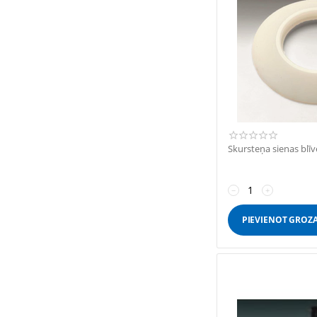
Skursteņa sienas blīv
−
+
PIEVIENOT GROZ