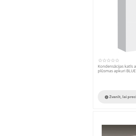
Kondensācijas katls 
plūsmas apkuri BLU
Zvanīt, lai prec
