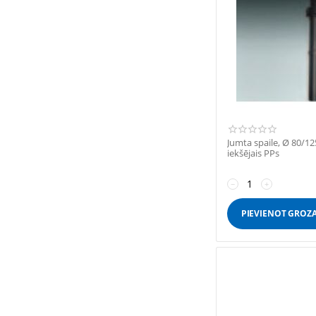
Jumta spaile, Ø 80/12
iekšējais PPs
−
+
PIEVIENOT GROZ