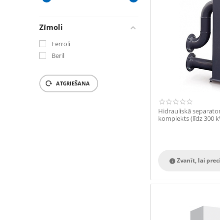
‎€
9.2
‎€
16452.98
Zīmoli
Ferroli
Beril
ATGRIEŠANA
Hidrauliskā separato
komplekts (līdz 300 
Zvanīt, lai prec
