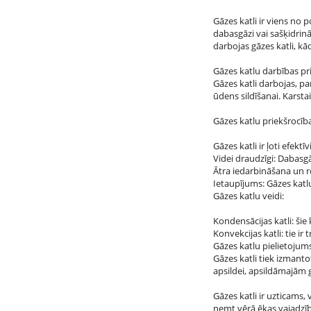
Gāzes katli ir viens no
dabasgāzi vai sašķidrinā
darbojas gāzes katli, kā
Gāzes katlu darbības pri
Gāzes katli darbojas, p
ūdens sildīšanai. Karsta
Gāzes katlu priekšrocība
Gāzes katli ir ļoti efekt
Videi draudzīgi: Dabasg
Ātra iedarbināšana un reg
Ietaupījums: Gāzes katl
Gāzes katlu veidi:
Kondensācijas katli: šie
Konvekcijas katli: tie ir
Gāzes katlu pielietojums
Gāzes katli tiek izmanto
apsildei, apsildāmajām 
Gāzes katli ir uzticams,
ņemt vērā ēkas vajadzīb