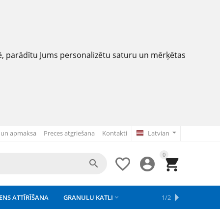
nē, parādītu Jums personalizētu saturu un mērķētas
 un apmaksa
Preces atgriešana
Kontakti
Latvian
0




ENS ATTĪRĪŠANA
GRANULU KATLI
APSAISTE
REZERVES DAĻAS
APGAISMOJUMS
1/2



