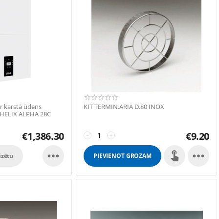
ar karstā ūdens
KIT TERMIN.ARIA D.80 INOX
EHELIX ALPHA 28C
€
1,386.30
€
9.20
−
+


izētu
PIEVIENOT GROZAM