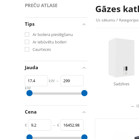
PREČU ATLASE
Gāzes katl
/
Uz sākumu
Kategorijas
Tips
Ar boilera pieslēgšanu
Ar iebūvētu boileri
Caurteces
Jauda
kW
–
Sadzīves
kW
17.4
kW
299
kW
I
Cena
€
–
€