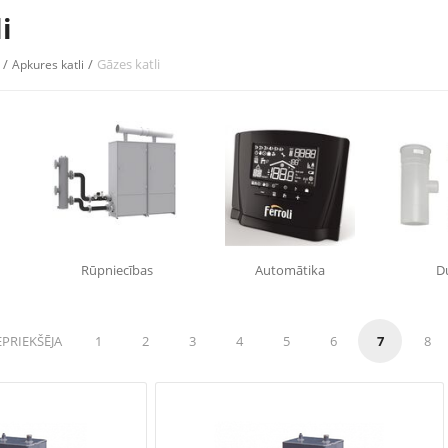
i
/
/
Gāzes katli
Apkures katli
Rūpniecības
Automātika
D
EPRIEKŠĒJA
1
2
3
4
5
6
7
8