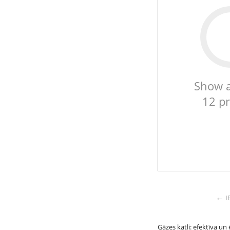
Show 
12 p
I
Gāzes katli: efektīva un