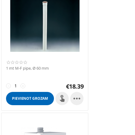
1 mt M-F pipe, Ø 60 mm
€
18.39
−
+

PIEVIENOT GROZAM