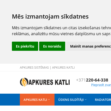
Mēs izmantojam sīkdatnes
Mēs izmantojam sīkdatnes un citas izsekošanas tehno
reklāmas, analizētu mūsu vietnes datplūsmu un sapr
Es piekrītu
Es noraidu
Mainīt manas preferenc
APKURES SISTĒMAS | APKURES KATLI
+371
220-64-338
Pieprasīt zva
APKURES KATLI
ŪDENS SILDĪTĀJI
RADIATOR

