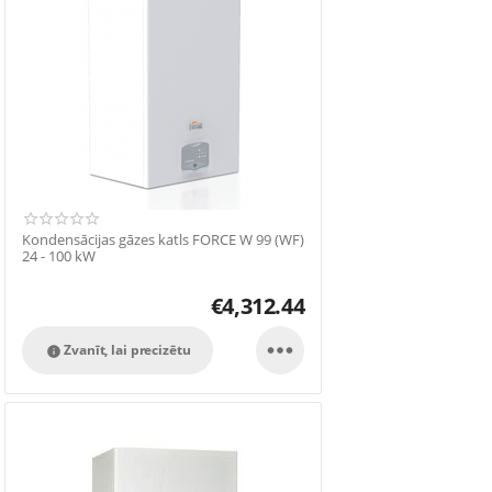
Kondensācijas gāzes katls FORCE W 99 (WF)
24 - 100 kW
€
4,312.44

Zvanīt, lai precizētu
