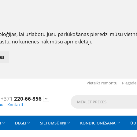
loģijas, lai uzlabotu Jūsu pārlūkošanas pieredzi mūsu viet
astu, no kurienes nāk mūsu apmeklētāji.
es
Pieteikt remontu
Piegāde
+371
220-66-856

nu
Kontakti
I
DEGĻI
SILTUMSŪKŅI
KONDICIONĒŠANA
ŪD



