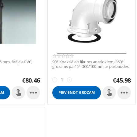
5 mm, ārējais PVC,
90° Koaksiālais līkums ar atlokiem, 360°
grozams pa 45° D60/100mm ar parbaudes
luku
€
80.46
€
45.98
−
+


AM
PIEVIENOT GROZAM