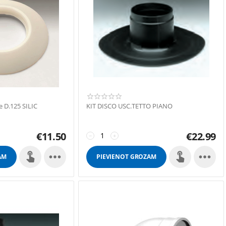
e D.125 SILIC
KIT DISCO USC.TETTO PIANO
€
11.50
€
22.99
−
+


AM
PIEVIENOT GROZAM