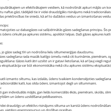
 populārākajiem un efektīvākajiem veidiem, kā nodrošināt apkuri mājās un k
tu naftas gāzi, tādējādi tie ir videi draudzīgāks risinājums nekā tradicionālais
das priekšrocības tie sniedz, kā arī to dažādos veidus un izmantošanas veidu
ncips:
amatojoties uz dabasgāzes vai sašķidrinātās gāzes sadegšanas principu. Šis 
is ūdens cirkulē pa apkures sistēmu, apsildot telpas. Daži gāzes apkures katl
s:
īvi, jo gāze sadeg tīri un nodrošina lielu siltumenerģijas daudzumu.
āzes sadegšana rada mazāk kaitīgo izmešu nekā citi kurināmie, piemēram, ogl
ulēšana: Gāzes katli ātri uzsilst un ir gatavi lietošanai, kā arī ļauj viegli r
u ekspluatācija var būt ekonomiskāka nekā citu apkures sistēmu ekspluatāci
 katli izmanto siltumu, kas izdalās, ūdens tvaikiem kondensējoties sadegšanas g
 tradicionālāki katli, kas silda ūdeni, izmantojot degli un siltummaini.
:
ti gan individuālās mājās, gan lielās komerciālās ēkās, piemēram, skolās, sli
grīdām un ūdens uzsildīšanai peldbaseinos.
 videi draudzīgs un efektīvs risinājums siltuma un karstā ūdens nodrošināšanai
as, vietējos energoresursus un drošības prasības.