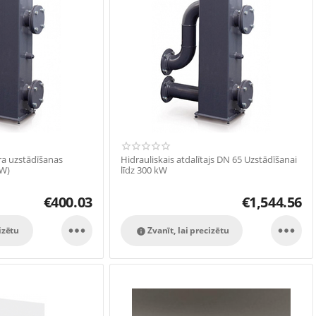
ra uzstādīšanas
Hidrauliskais atdalītajs DN 65 Uzstādīšanai
kW)
līdz 300 kW
€
400.03
€
1,544.56


izētu
Zvanīt, lai precizētu
