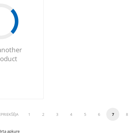
another
roduct
EPRIEKŠĒJA
1
2
3
4
5
6
7
8
 ērta apkure