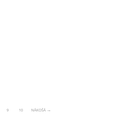
9
10
NĀKOŠĀ