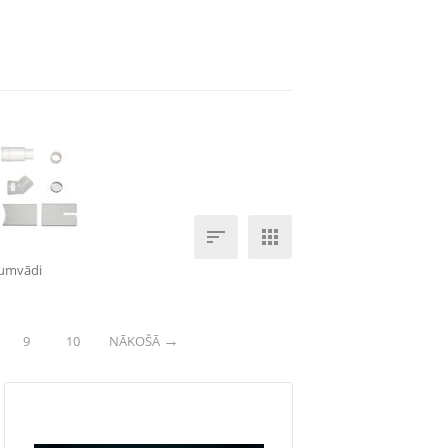


umvādi
9
10
NĀKOŠĀ