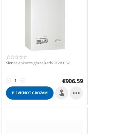
Sienas apkures gāzes katls DIVA C32
€
906.59
−
+

PIEVIENOT GROZAM