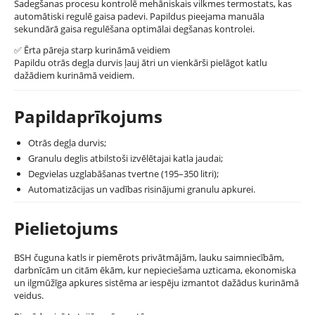
Sadegšanas procesu kontrolē mehāniskais vilkmes termostats, kas
automātiski regulē gaisa padevi. Papildus pieejama manuāla
sekundārā gaisa regulēšana optimālai degšanas kontrolei.
✅
Ērta pāreja starp kurināmā veidiem
Papildu otrās degļa durvis ļauj ātri un vienkārši pielāgot katlu
dažādiem kurināmā veidiem.
Papildaprīkojums
Otrās degļa durvis;
Granulu deglis atbilstoši izvēlētajai katla jaudai;
Degvielas uzglabāšanas tvertne (195–350 litri);
Automatizācijas un vadības risinājumi granulu apkurei.
Pielietojums
BSH čuguna katls ir piemērots privātmājām, lauku saimniecībām,
darbnīcām un citām ēkām, kur nepieciešama uzticama, ekonomiska
un ilgmūžīga apkures sistēma ar iespēju izmantot dažādus kurināmā
veidus.