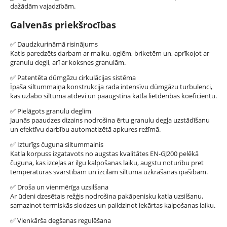
dažādām vajadzībām.
Galvenās priekšrocības
✅
Daudzkurināmā risinājums
Katls paredzēts darbam ar malku, oglēm, briketēm un, aprīkojot ar
granulu degli, arī ar koksnes granulām.
✅
Patentēta dūmgāzu cirkulācijas sistēma
Īpaša siltummaiņa konstrukcija rada intensīvu dūmgāzu turbulenci,
kas uzlabo siltuma atdevi un paaugstina katla lietderības koeficientu.
✅
Pielāgots granulu deglim
Jaunās paaudzes dizains nodrošina ērtu granulu degļa uzstādīšanu
un efektīvu darbību automatizētā apkures režīmā.
✅
Izturīgs čuguna siltummainis
Katla korpuss izgatavots no augstas kvalitātes EN-GJ200 pelēkā
čuguna, kas izceļas ar ilgu kalpošanas laiku, augstu noturību pret
temperatūras svārstībām un izcilām siltuma uzkrāšanas īpašībām.
✅
Droša un vienmērīga uzsilšana
Ar ūdeni dzesētais režģis nodrošina pakāpenisku katla uzsilšanu,
samazinot termiskās slodzes un paildzinot iekārtas kalpošanas laiku.
✅
Vienkārša degšanas regulēšana