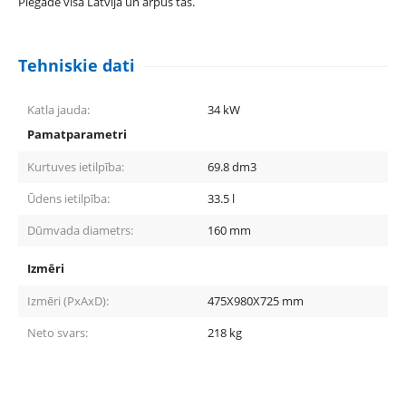
Piegāde visā Latvijā un ārpus tās.
Tehniskie dati
Katla jauda:
34
kW
Pamatparametri
Kurtuves ietilpība:
69.8
dm3
Ūdens ietilpība:
33.5
l
Dūmvada diametrs:
160
mm
Izmēri
Izmēri (PxAxD):
475X980X725
mm
Neto svars:
218
kg