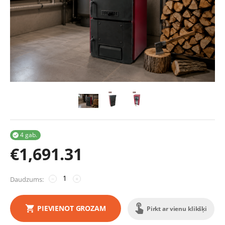
4 gab.

€
1,691.31
Daudzums:
−
+
PIEVIENOT GROZAM
Pirkt ar vienu klikšķi