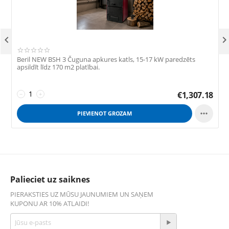

Beril NEW BSH 3 Čuguna apkures katls, 15-17 kW paredzēts
G
apsildīt līdz 170 m2 platībai.
S
1
€
1,307.18
−
+

PIEVIENOT GROZAM
Palieciet uz saiknes
PIERAKSTIES UZ MŪSU JAUNUMIEM UN SAŅEM
KUPONU AR 10% ATLAIDI!