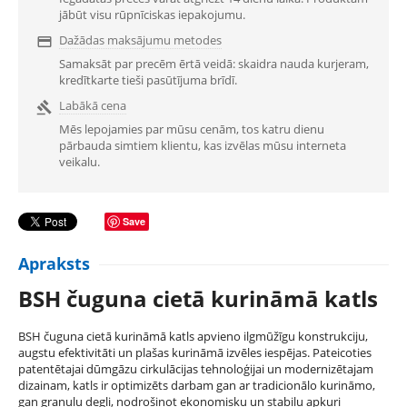
jābūt visu rūpnīciskas iepakojumu.
Dažādas maksājumu metodes

Samaksāt par precēm ērtā veidā: skaidra nauda kurjeram,
kredītkarte tieši pasūtījuma brīdī.
Labākā cena

Mēs lepojamies par mūsu cenām, tos katru dienu
pārbauda simtiem klientu, kas izvēlas mūsu interneta
veikalu.
Save
Apraksts
BSH čuguna cietā kurināmā katls
BSH čuguna cietā kurināmā katls apvieno ilgmūžīgu konstrukciju,
augstu efektivitāti un plašas kurināmā izvēles iespējas. Pateicoties
patentētajai dūmgāzu cirkulācijas tehnoloģijai un modernizētajam
dizainam, katls ir optimizēts darbam gan ar tradicionālo kurināmo,
gan granulu degli, nodrošinot ekonomisku un stabilu apkuri