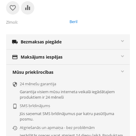
Beril
Zīmoli

Bezmaksas piegāde

Maksājums iespējas
Mūsu priekšrocības
24 mēnešu garantija

Garantija visiem mūsu interneta veikalā iegādātajiem
produktiem ir 24 mēneši
SMS brīdinājums

Jūs saņemat SMS brīdinājumus par katru pasūtījuma
posmu.
Atgriešanās un apmaiņa - bez problēmām

Iegādātās preces varat atgriezt 14 dienu laikā. Produktam