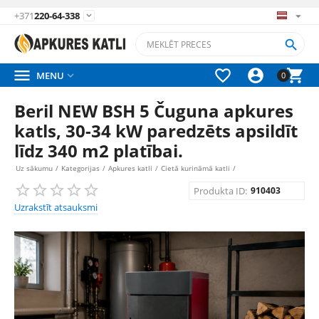
+371
220-64-338






MENU

0
Beril NEW BSH 5 Čuguna apkures
katls, 30-34 kW paredzēts apsildīt
līdz 340 m2 platībai.
Uz sākumu
/
Kategorijas
/
Apkures katli
/
Cietā kurināmā katli
/
Produkta ID:
910403
Uzrakstīt atsauksmi