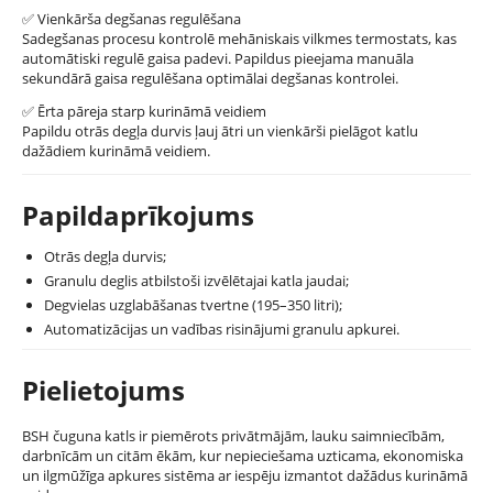
✅
Vienkārša degšanas regulēšana
Sadegšanas procesu kontrolē mehāniskais vilkmes termostats, kas
automātiski regulē gaisa padevi. Papildus pieejama manuāla
sekundārā gaisa regulēšana optimālai degšanas kontrolei.
✅
Ērta pāreja starp kurināmā veidiem
Papildu otrās degļa durvis ļauj ātri un vienkārši pielāgot katlu
dažādiem kurināmā veidiem.
Papildaprīkojums
Otrās degļa durvis;
Granulu deglis atbilstoši izvēlētajai katla jaudai;
Degvielas uzglabāšanas tvertne (195–350 litri);
Automatizācijas un vadības risinājumi granulu apkurei.
Pielietojums
BSH čuguna katls ir piemērots privātmājām, lauku saimniecībām,
darbnīcām un citām ēkām, kur nepieciešama uzticama, ekonomiska
un ilgmūžīga apkures sistēma ar iespēju izmantot dažādus kurināmā