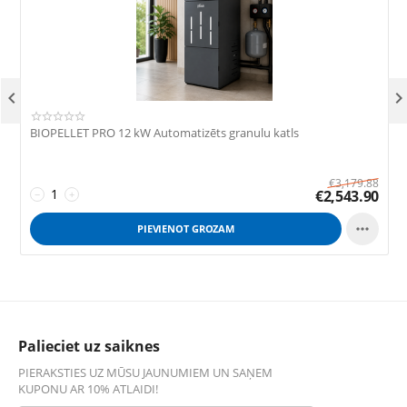

BIOPELLET PRO 12 kW Automatizēts granulu katls
B
€
3,179.88
€
2,543.90
−
+

PIEVIENOT GROZAM
Palieciet uz saiknes
PIERAKSTIES UZ MŪSU JAUNUMIEM UN SAŅEM
KUPONU AR 10% ATLAIDI!