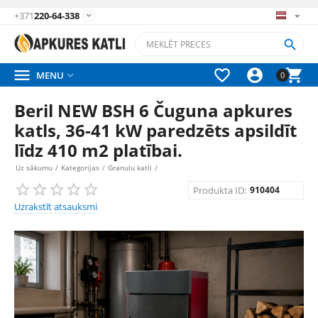
+371
220-64-338






MENU

0
Beril NEW BSH 6 Čuguna apkures
katls, 36-41 kW paredzēts apsildīt
līdz 410 m2 platībai.
Uz sākumu
/
Kategorijas
/
Granulu katli
/
Produkta ID:
910404
Uzrakstīt atsauksmi