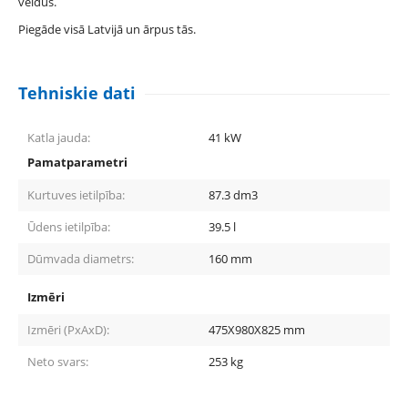
veidus.
Piegāde visā Latvijā un ārpus tās.
Tehniskie dati
Katla jauda:
41
kW
Pamatparametri
Kurtuves ietilpība:
87.3
dm3
Ūdens ietilpība:
39.5
l
Dūmvada diametrs:
160
mm
Izmēri
Izmēri (PxAxD):
475X980X825
mm
Neto svars:
253
kg