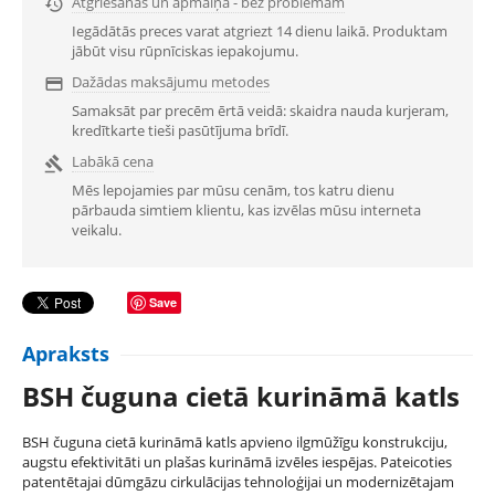
Atgriešanās un apmaiņa - bez problēmām

Iegādātās preces varat atgriezt 14 dienu laikā. Produktam
jābūt visu rūpnīciskas iepakojumu.
Dažādas maksājumu metodes

Samaksāt par precēm ērtā veidā: skaidra nauda kurjeram,
kredītkarte tieši pasūtījuma brīdī.
Labākā cena

Mēs lepojamies par mūsu cenām, tos katru dienu
pārbauda simtiem klientu, kas izvēlas mūsu interneta
veikalu.
Save
Apraksts
BSH čuguna cietā kurināmā katls
BSH čuguna cietā kurināmā katls apvieno ilgmūžīgu konstrukciju,
augstu efektivitāti un plašas kurināmā izvēles iespējas. Pateicoties
patentētajai dūmgāzu cirkulācijas tehnoloģijai un modernizētajam