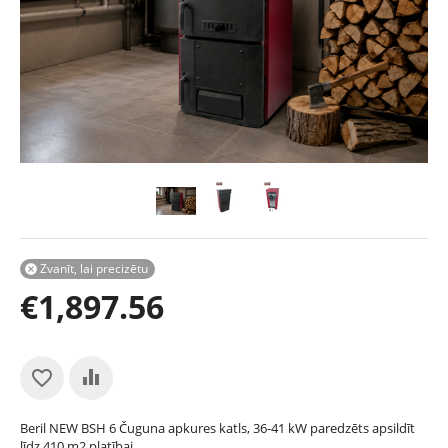
Zvanīt, lai precizētu

€
1,897.56
Beril NEW BSH 6 Čuguna apkures katls, 36-41 kW paredzēts apsildīt
līdz 410 m2 platībai.