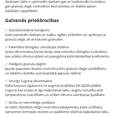
dizainam, katls ir optimizēts darbam gan ar tradicionālo kurināmo,
gan granulu degli, nodrošinot ekonomisku un stabilu apkuri
dažādām vajadzībām.
Galvenās priekšrocības
✅
Daudzkurināmā risinājums
Katls paredzēts darbam ar malku, oglēm, briketēm un, aprīkojot ar
granulu degli, arī ar koksnes granulām.
✅
Patentēta dūmgāzu cirkulācijas sistēma
Īpaša siltummaiņa konstrukcija rada intensīvu dūmgāzu turbulenci,
kas uzlabo siltuma atdevi un paaugstina katla lietderības koeficientu.
✅
Pielāgots granulu deglim
Jaunās paaudzes dizains nodrošina ērtu granulu degļa uzstādīšanu
un efektīvu darbību automatizētā apkures režīmā.
✅
Izturīgs čuguna siltummainis
Katla korpuss izgatavots no augstas kvalitātes EN-GJ200 pelēkā
čuguna, kas izceļas ar ilgu kalpošanas laiku, augstu noturību pret
temperatūras svārstībām un izcilām siltuma uzkrāšanas īpašībām.
✅
Droša un vienmērīga uzsilšana
Ar ūdeni dzesētais režģis nodrošina pakāpenisku katla uzsilšanu,
samazinot termiskās slodzes un paildzinot iekārtas kalpošanas laiku.