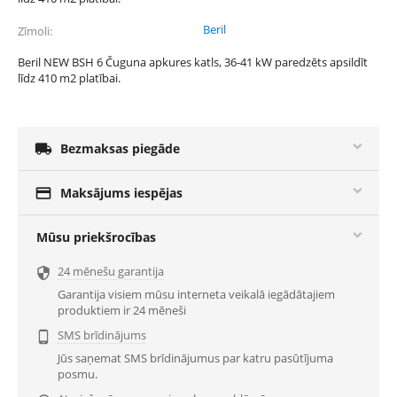
Beril
Zīmoli
Beril NEW BSH 6 Čuguna apkures katls, 36-41 kW paredzēts apsildīt
līdz 410 m2 platībai.

Bezmaksas piegāde

Maksājums iespējas
Mūsu priekšrocības
24 mēnešu garantija

Garantija visiem mūsu interneta veikalā iegādātajiem
produktiem ir 24 mēneši
SMS brīdinājums

Jūs saņemat SMS brīdinājumus par katru pasūtījuma
posmu.