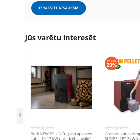
UZRAKSTĪT ATSAUKSMI
Jūs varētu interesēt
ATLAIDE
20%

Beril NEW BSH 3 Čuguna apkures
Granulu katla kom
katls, 15-17 kW paredzēts apsildīt
SUNPELLET 3 (WN) 