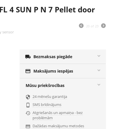
L 4 SUN P N 7 Pellet door
20
of
23
ty sensor

Bezmaksas piegāde

Maksājums iespējas
Mūsu priekšrocības
24 mēnešu garantija

SMS brīdinājums

Atgriešanās un apmaiņa - bez

problēmām
Dažādas maksājumu metodes
