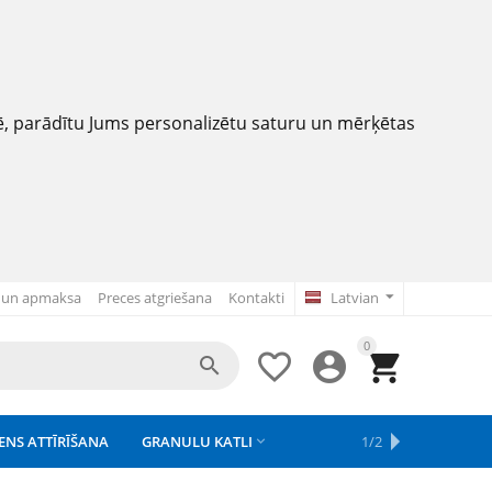
nē, parādītu Jums personalizētu saturu un mērķētas
 un apmaksa
Preces atgriešana
Kontakti
Latvian
0




ENS ATTĪRĪŠANA
GRANULU KATLI
APSAISTE
REZERVES DAĻAS
APGAISMOJUMS
1/2



