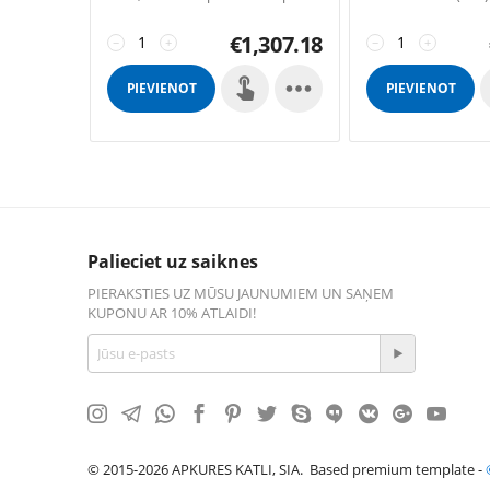
līdz 170 m2 platībai.
by: SFL 3 SUN P N 7
for right (only for p
€
1,307.18
−
+
tank 195 lts Safety
−
+

PIEVIENOT
PIEVIENOT
GROZAM
GROZAM
Palieciet uz saiknes
PIERAKSTIES UZ MŪSU JAUNUMIEM UN SAŅEM
KUPONU AR 10% ATLAIDI!
© 2015-2026 APKURES KATLI, SIA. Based premium template -