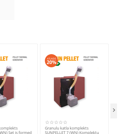
ATLAIDE
ATLAIDE
20%
20%

 komplekts
Granulu katla komplekts
Granulu k
WN) Set is formed
SUNPELLET 7 (WN) Komplektu
SUNPELLET