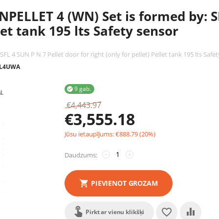
PELLET 4 (WN) Set is formed by: SF
llet tank 195 lts Safety sensor
 4 SUN P N 7 Pellet door for right (only for pellet) Pellet tank 195 lts Safe
CL4UWA
9 gab.

€
4,443.97
€
3,555.18
Jūsu ietaupījums:
€
888.79
(
20
%)
Daudzums:
−
+
PIEVIENOT GROZAM
Pirkt ar vienu klikšķi