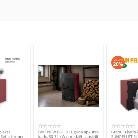
ATLAIDE
20%
plekts
Beril NEW BSH 5 Čuguna apkures
Granulu katla
Set is formed
katls, 30-34 kW paredzēts apsildīt
SUNPELLET 5 (