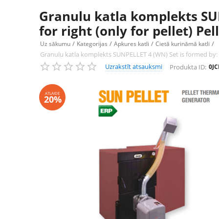
Granulu katla komplekts SUN
for right (only for pellet) Pe
/
/
/
/
Uz sākumu
Kategorijas
Apkures katli
Cietā kurināmā katli
Granulu katla komplekts SUNPELLET 4 (WN) Set is formed by: SFL
Uzrakstīt atsauksmi
Produkta ID:
0J
ATLAIDE
20%