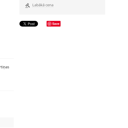
Labākā cena

Save
rtiņas