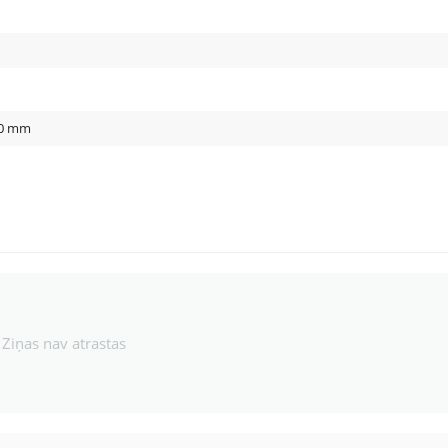
0
mm
Ziņas nav atrastas