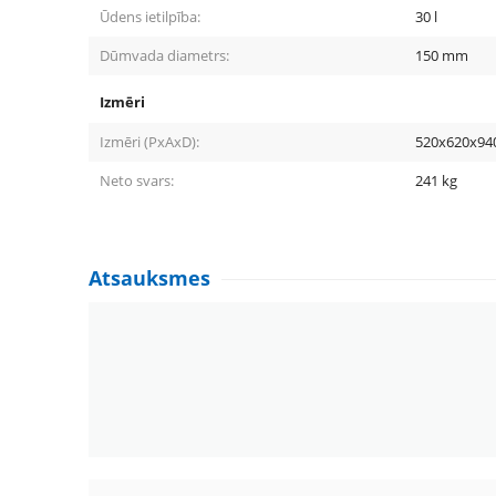
Ūdens ietilpība:
30
l
Dūmvada diametrs:
150
mm
Izmēri
Izmēri (PxAxD):
520x620x94
Neto svars:
241
kg
Atsauksmes