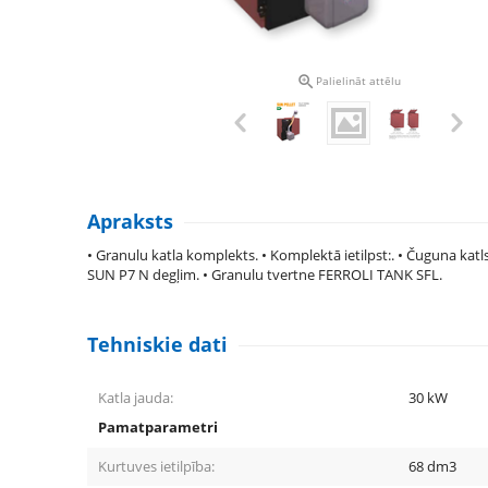

Palielināt attēlu
Apraksts
• Granulu katla komplekts. • Komplektā ietilpst:. • Čuguna kat
SUN P7 N degļim. • Granulu tvertne FERROLI TANK SFL.
Tehniskie dati
Katla jauda:
30
kW
Pamatparametri
Kurtuves ietilpība:
68
dm3