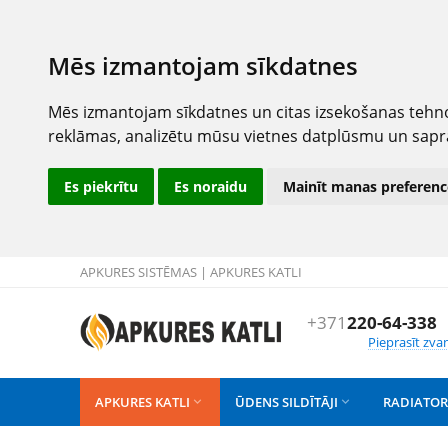
Mēs izmantojam sīkdatnes
Mēs izmantojam sīkdatnes un citas izsekošanas tehno
reklāmas, analizētu mūsu vietnes datplūsmu un sapr
Es piekrītu
Es noraidu
Mainīt manas preferenc
APKURES SISTĒMAS | APKURES KATLI
+371
220-64-338
Pieprasīt zva
APKURES KATLI
ŪDENS SILDĪTĀJI
RADIATOR

