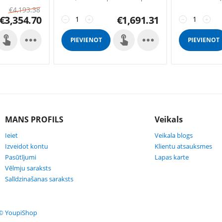
 Pellet door
līdz 340 m2 platībai.
by: SFL 5 SUN 
€
4,193.38
ellet) Pellet
for right (only 
€
3,354.70
€
1,691.31
 sensor
−
+
tank 350 lts S
−
+


PIEVIENOT
PIEVIENOT
GROZAM
GROZAM
MANS PROFILS
Veikals
Ieiet
Veikala blogs
Izveidot kontu
Klientu atsauksmes
Pasūtījumi
Lapas karte
Vēlmju saraksts
Salīdzinašanas saraksts
© YoupiShop