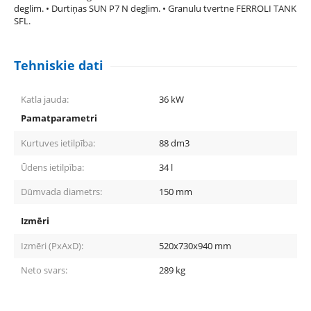
deglim. • Durtiņas SUN P7 N degļim. • Granulu tvertne FERROLI TANK
SFL.
Tehniskie dati
Katla jauda:
36
kW
Pamatparametri
Kurtuves ietilpība:
88
dm3
Ūdens ietilpība:
34
l
Dūmvada diametrs:
150
mm
Izmēri
Izmēri (PxAxD):
520x730x940
mm
Neto svars:
289
kg