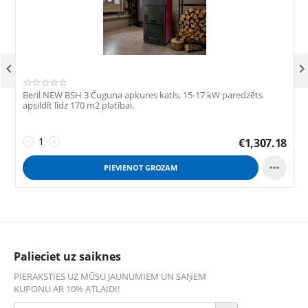

Beril NEW BSH 3 Čuguna apkures katls, 15-17 kW paredzēts
G
apsildīt līdz 170 m2 platībai.
S
1
€
1,307.18
−
+

PIEVIENOT GROZAM
Palieciet uz saiknes
PIERAKSTIES UZ MŪSU JAUNUMIEM UN SAŅEM
KUPONU AR 10% ATLAIDI!