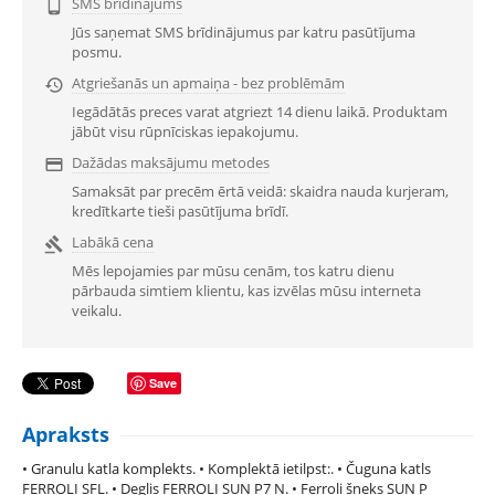
SMS brīdinājums

Jūs saņemat SMS brīdinājumus par katru pasūtījuma
posmu.
Atgriešanās un apmaiņa - bez problēmām

Iegādātās preces varat atgriezt 14 dienu laikā. Produktam
jābūt visu rūpnīciskas iepakojumu.
Dažādas maksājumu metodes

Samaksāt par precēm ērtā veidā: skaidra nauda kurjeram,
kredītkarte tieši pasūtījuma brīdī.
Labākā cena

Mēs lepojamies par mūsu cenām, tos katru dienu
pārbauda simtiem klientu, kas izvēlas mūsu interneta
veikalu.
Save
Apraksts
• Granulu katla komplekts. • Komplektā ietilpst:. • Čuguna katls
FERROLI SFL. • Deglis FERROLI SUN P7 N. • Ferroli šneks SUN P