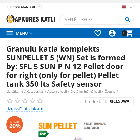
+371
220-64-338






MENU

0
Granulu katla komplekts
SUNPELLET 5 (WN) Set is formed
by: SFL 5 SUN P N 12 Pellet door
for right (only for pellet) Pellet
tank 350 lts Safety sensor
Uz sākumu
/
Kategorijas
/
Apkures katli
/
Cietā kurināmā katli
/
Čuguna
/
Produkta ID:
0JCL5UWA
Uzrakstīt atsauksmi
ATLAIDE
20%