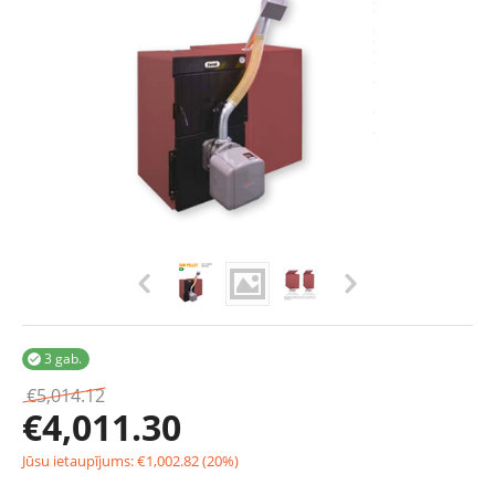
3 gab.

€
5,014.12
€
4,011.30
Jūsu ietaupījums:
€
1,002.82
(
20
%)