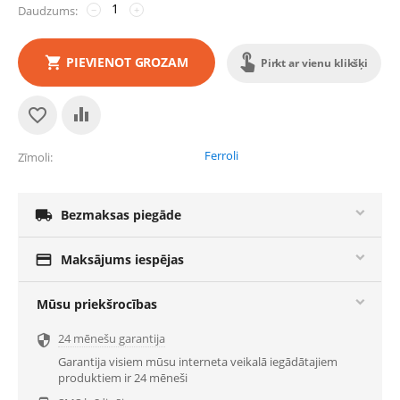
Daudzums:
−
+
PIEVIENOT GROZAM
Pirkt ar vienu klikšķi
Ferroli
Zīmoli

Bezmaksas piegāde

Maksājums iespējas
Mūsu priekšrocības
24 mēnešu garantija

Garantija visiem mūsu interneta veikalā iegādātajiem
produktiem ir 24 mēneši