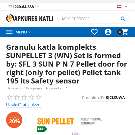
+371
220-64-338






MENU

0
Granulu katla komplekts
SUNPELLET 3 (WN) Set is formed
by: SFL 3 SUN P N 7 Pellet door for
right (only for pellet) Pellet tank
195 lts Safety sensor
Uz sākumu
/
Kategorijas
/
Apkures katli
/
Produkta ID:
0JCL3UWA
Uzrakstīt atsauksmi
ATLAIDE
20%