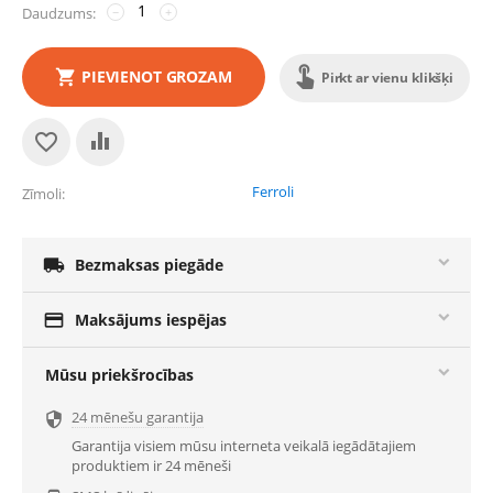
Daudzums:
−
+
PIEVIENOT GROZAM
Pirkt ar vienu klikšķi
Ferroli
Zīmoli

Bezmaksas piegāde

Maksājums iespējas
Mūsu priekšrocības
24 mēnešu garantija

Garantija visiem mūsu interneta veikalā iegādātajiem
produktiem ir 24 mēneši