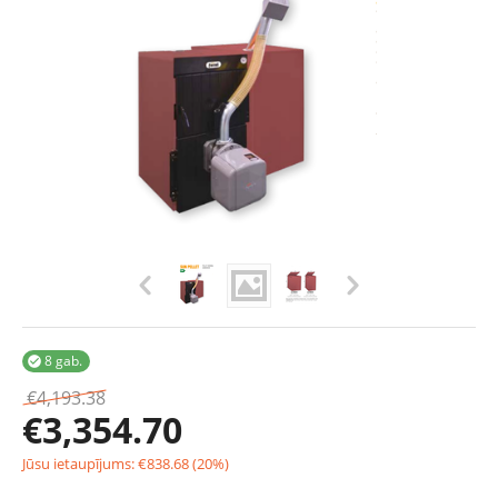
8 gab.

€
4,193.38
€
3,354.70
Jūsu ietaupījums:
€
838.68
(
20
%)