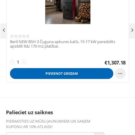

Beril NEW BSH 3 Čuguna apkures katls, 15-17 kW paredzēts
B
apsildīt līdz 170 m2 platībai.
a
€
1,307.18
−
+

PIEVIENOT GROZAM
Palieciet uz saiknes
PIERAKSTIES UZ MŪSU JAUNUMIEM UN SAŅEM
KUPONU AR 10% ATLAIDI!