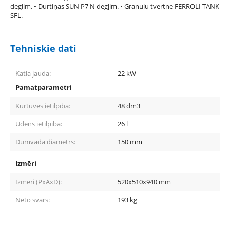
deglim. • Durtiņas SUN P7 N degļim. • Granulu tvertne FERROLI TANK
SFL.
Tehniskie dati
Katla jauda:
22
kW
Pamatparametri
Kurtuves ietilpība:
48
dm3
Ūdens ietilpība:
26
l
Dūmvada diametrs:
150
mm
Izmēri
Izmēri (PxAxD):
520x510x940
mm
Neto svars:
193
kg