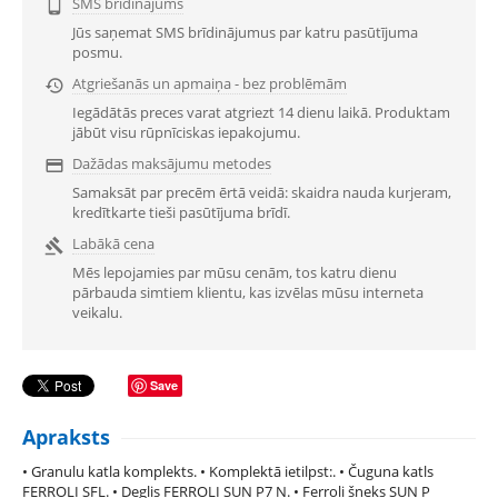
SMS brīdinājums

Jūs saņemat SMS brīdinājumus par katru pasūtījuma
posmu.
Atgriešanās un apmaiņa - bez problēmām

Iegādātās preces varat atgriezt 14 dienu laikā. Produktam
jābūt visu rūpnīciskas iepakojumu.
Dažādas maksājumu metodes

Samaksāt par precēm ērtā veidā: skaidra nauda kurjeram,
kredītkarte tieši pasūtījuma brīdī.
Labākā cena

Mēs lepojamies par mūsu cenām, tos katru dienu
pārbauda simtiem klientu, kas izvēlas mūsu interneta
veikalu.
Save
Apraksts
• Granulu katla komplekts. • Komplektā ietilpst:. • Čuguna katls
FERROLI SFL. • Deglis FERROLI SUN P7 N. • Ferroli šneks SUN P