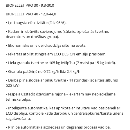
BIOPELLET PRO 30 - 9,3-30,0
BIOPELLET PRO 40 - 12,0-44,0
• Ļoti augsta efektivitāte (līdz 96 %).
• Katlam ir iebūvēts savienojums (sūknis, izplešanās tvertne,
deaerators un drošības grupa).
• Ekonomisks un videi draudzīgs siltuma avots.
• Iekārtas atbilst stingrajām ECO DESIGN emisiju prasībām.
• Liela granulu tvertne ar 105 kg ietilpību (7 maisi pa 15 kg katrā).
• Granulu patēriņš no 0,72 kg/h līdz 2,4 kg/h.
• Darbs pilnā slodzē ar pilnu tvertni - 44 stundas (izdalītais siltums
525 kW).
• Iespēja uzstādīt dzīvojamā rajonā - iekārtām nav nepieciešama
tehniska telpa.
• Inteliģentā automātika, kas aprīkota ar intuitīvu vadības paneli ar
LCD displeju, kontrolē katla darbību un centrālapkures/karstā ūdens
sagatavošanu.
• Pilnībā automātiska aizdedzes un degšanas procesa vadība.