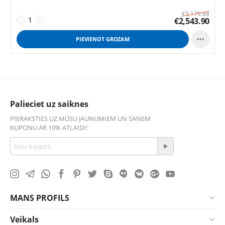
€
3,179.88
€
2,543.90
−
+

PIEVIENOT GROZAM
Palieciet uz saiknes
PIERAKSTIES UZ MŪSU JAUNUMIEM UN SAŅEM
KUPONU AR 10% ATLAIDI!
MANS PROFILS
Veikals