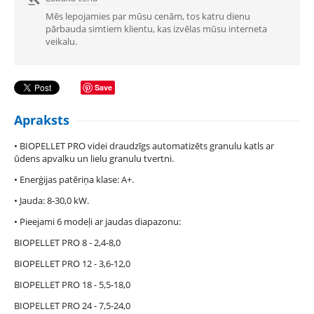
Mēs lepojamies par mūsu cenām, tos katru dienu
pārbauda simtiem klientu, kas izvēlas mūsu interneta
veikalu.
Save
Apraksts
• BIOPELLET PRO videi draudzīgs automatizēts granulu katls ar
ūdens apvalku un lielu granulu tvertni.
• Enerģijas patēriņa klase: A+.
• Jauda: 8-30,0 kW.
• Pieejami 6 modeļi ar jaudas diapazonu:
BIOPELLET PRO 8
- 2,4-8,0
BIOPELLET PRO 12 - 3,6-12,0
BIOPELLET PRO 18 - 5,5-18,0
BIOPELLET PRO 24 - 7,5-24,0