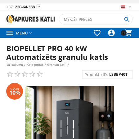
+371
220-64-338






MENU

0
BIOPELLET PRO 40 kW
Automatizēts granulu katls
Uz sākumu
/
Kategorijas
/
Granulu katli
/
Produkta ID:
LSBBP40T
ATLAIDE
10%