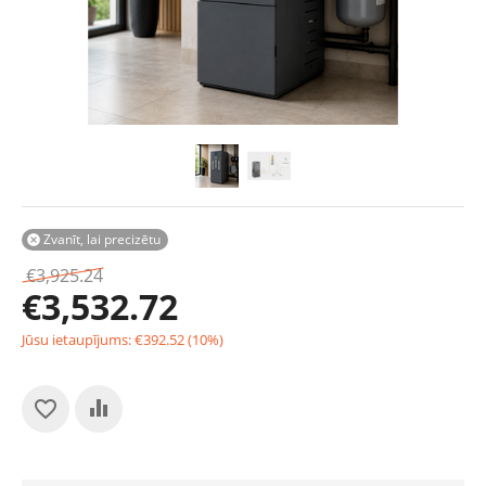
Zvanīt, lai precizētu

€
3,925.24
€
3,532.72
Jūsu ietaupījums:
€
392.52
(
10
%)