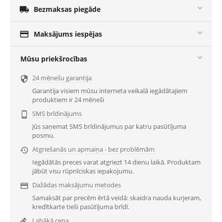

Bezmaksas piegāde

Maksājums iespējas
Mūsu priekšrocības
24 mēnešu garantija

Garantija visiem mūsu interneta veikalā iegādātajiem
produktiem ir 24 mēneši
SMS brīdinājums

Jūs saņemat SMS brīdinājumus par katru pasūtījuma
posmu.
Atgriešanās un apmaiņa - bez problēmām

Iegādātās preces varat atgriezt 14 dienu laikā. Produktam
jābūt visu rūpnīciskas iepakojumu.
Dažādas maksājumu metodes

Samaksāt par precēm ērtā veidā: skaidra nauda kurjeram,
kredītkarte tieši pasūtījuma brīdī.
Labākā cena
