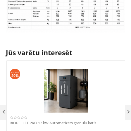
Jūs varētu interesēt
ATLAIDE
20%

BIOPELLET PRO 12 kW Automatizēts granulu katls
B