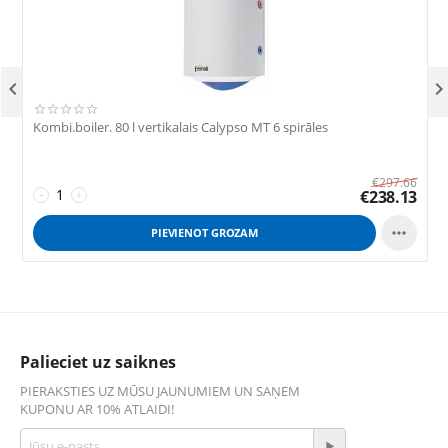

Kombi.boiler. 80 l vertikalais Calypso MT 6 spirāles
K
€
297.66
€
238.13
−
+

PIEVIENOT GROZAM
Palieciet uz saiknes
PIERAKSTIES UZ MŪSU JAUNUMIEM UN SAŅEM
KUPONU AR 10% ATLAIDI!