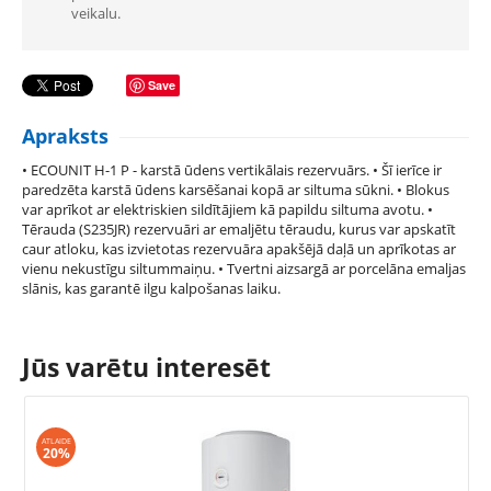
veikalu.
Save
Apraksts
• ECOUNIT H-1 P - karstā ūdens vertikālais rezervuārs. • Šī ierīce ir
paredzēta karstā ūdens karsēšanai kopā ar siltuma sūkni. • Blokus
var aprīkot ar elektriskien sildītājiem kā papildu siltuma avotu. •
Tērauda (S235JR) rezervuāri ar emaljētu tēraudu, kurus var apskatīt
caur atloku, kas izvietotas rezervuāra apakšējā daļā un aprīkotas ar
vienu nekustīgu siltummaiņu. • Tvertni aizsargā ar porcelāna emaljas
slānis, kas garantē ilgu kalpošanas laiku.
Jūs varētu interesēt
ATLAIDE
20%