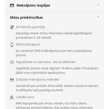

Maksājums iespējas
Mūsu priekšrocības
24 mēnešu garantija

Garantija visiem mūsu interneta veikalā iegādātajiem
produktiem ir 24 mēneši
SMS brīdinājums

Jūs saņemat SMS brīdinājumus par katru pasūtījuma
posmu.
Atgriešanās un apmaiņa - bez problēmām

Iegādātās preces varat atgriezt 14 dienu laikā. Produktam
jābūt visu rūpnīciskas iepakojumu.
Dažādas maksājumu metodes

Samaksāt par precēm ērtā veidā: skaidra nauda kurjeram,
kredītkarte tieši pasūtījuma brīdī.
Labākā cena

Mēs lepojamies par mūsu cenām, tos katru dienu
pārbauda simtiem klientu, kas izvēlas mūsu interneta