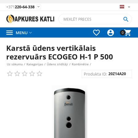
+371
220-64-338






MENU

0
Karstā ūdens vertikālais
rezervuārs ECOGEO H-1 P 500
Uz sākumu
/
Kategorijas
/
Ūdens sildītāji
/
Kombinētie
/
Produkta ID:
20Z14A20