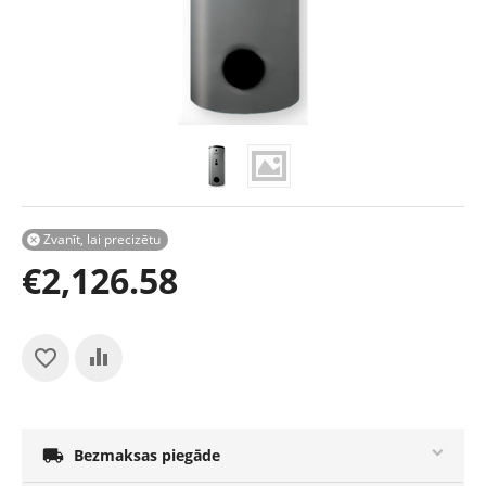
Zvanīt, lai precizētu

€
2,126.58

Bezmaksas piegāde