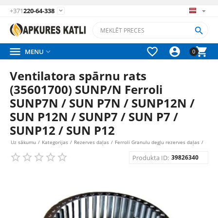
+371
220-64-338






MENU

0
Ventilatora spārnu rats
(35601700) SUNP/N Ferroli
SUNP7N / SUN P7N / SUNP12N /
SUN P12N / SUNP7 / SUN P7 /
SUNP12 / SUN P12
Uz sākumu
/
Kategorijas
/
Rezerves daļas
/
Ferroli Granulu degļu rezerves daļas
/
Produkta ID:
39826340