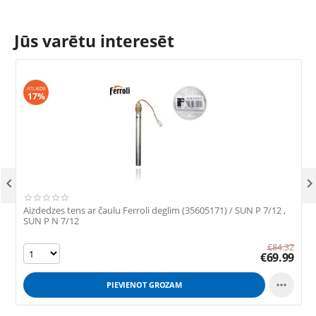
Jūs varētu interesēt
ATLAIDE
17%

Aizdedzes tens ar čaulu Ferroli deglim (35605171) / SUN P 7/12 ,
A
SUN P N 7/12
€
84.32
€
69.99

PIEVIENOT GROZAM