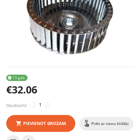
13 gab.

€
32.06
Daudzums:
−
+
PIEVIENOT GROZAM
Pirkt ar vienu klikšķi