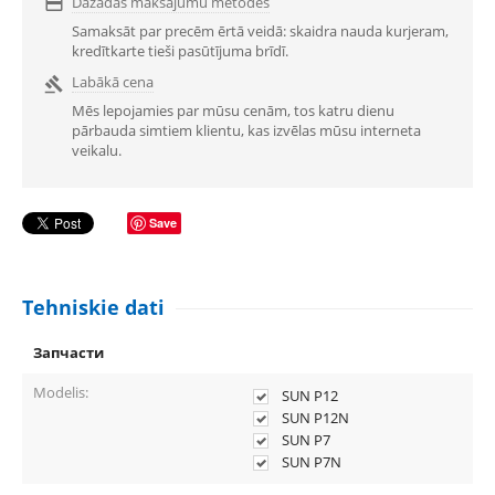
Dažādas maksājumu metodes

Samaksāt par precēm ērtā veidā: skaidra nauda kurjeram,
kredītkarte tieši pasūtījuma brīdī.
Labākā cena

Mēs lepojamies par mūsu cenām, tos katru dienu
pārbauda simtiem klientu, kas izvēlas mūsu interneta
veikalu.
Save
Tehniskie dati
Запчасти
Modelis:
SUN P12
SUN P12N
SUN P7
SUN P7N