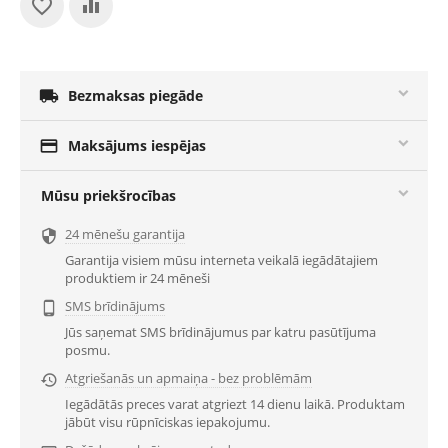

Bezmaksas piegāde

Maksājums iespējas
Mūsu priekšrocības
24 mēnešu garantija

Garantija visiem mūsu interneta veikalā iegādātajiem
produktiem ir 24 mēneši
SMS brīdinājums

Jūs saņemat SMS brīdinājumus par katru pasūtījuma
posmu.
Atgriešanās un apmaiņa - bez problēmām

Iegādātās preces varat atgriezt 14 dienu laikā. Produktam
jābūt visu rūpnīciskas iepakojumu.