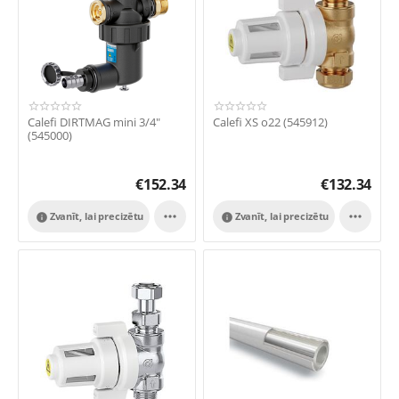
Calefi DIRTMAG mini 3/4"
Calefi XS o22 (545912)
(545000)
€
152.34
€
132.34


Zvanīt, lai precizētu
Zvanīt, lai precizētu

