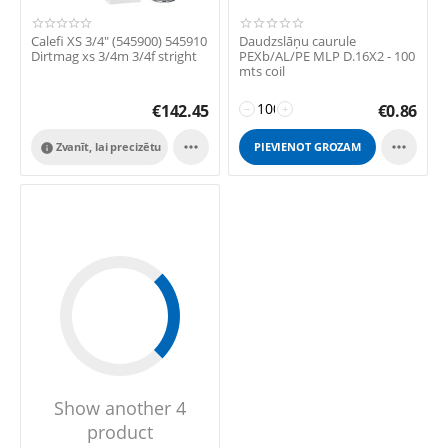
Calefi XS 3/4" (545900) 545910
Daudzslāņu caurule
Dirtmag xs 3/4m 3/4f stright
PEXb/AL/PE MLP D.16X2 - 100
mts coil
€
142.45
€
0.86
−
+


Zvanīt, lai precizētu
PIEVIENOT GROZAM

Show another 4
product