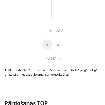
IEPRIEKŠĒJA
1
2
NĀKOŠĀ
Tieši no ražotāja Caurules vienmēr labas cenas, ātrākā piegāde Rīgā
un Latvija | Iegūstiet bezmaksas konsultāciju!!!‎
Pārdošanas TOP