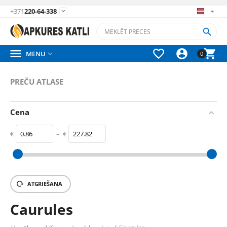
+371
220-64-338






MENU

0
PREČU ATLASE
Cena
€
–
€
‎€
0.86
‎€
227.82
ATGRIEŠANA
Caurules