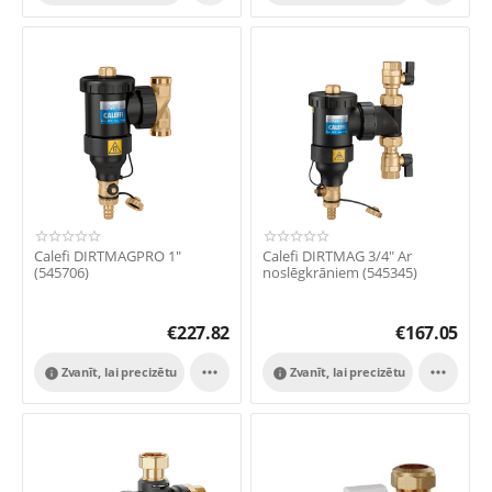
Calefi DIRTMAGPRO 1"
Calefi DIRTMAG 3/4" Ar
(545706)
noslēgkrāniem (545345)
€
227.82
€
167.05


Zvanīt, lai precizētu
Zvanīt, lai precizētu

