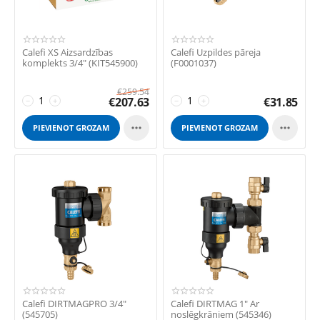
Calefi XS Aizsardzības
Calefi Uzpildes pāreja
komplekts 3/4" (KIT545900)
(F0001037)
€
259.54
€
207.63
€
31.85
−
+
−
+


PIEVIENOT GROZAM
PIEVIENOT GROZAM
Calefi DIRTMAGPRO 3/4"
Calefi DIRTMAG 1" Ar
(545705)
noslēgkrāniem (545346)