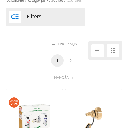
/
/
/
Caurules
Uz sākumu
Kategorijas
Apsaiste

Filters
IEPRIEKŠĒJA


1
2
NĀKOŠĀ
ATLAIDE
20%