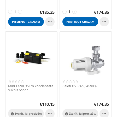
€
185.35
€
174.36
−
+
−
+


PIEVIENOT GROZAM
PIEVIENOT GROZAM
Mini TANK 35L/h kondensāta
Calefi XS 3/4" (545900)
sūknis Aspen
€
110.15
€
174.35


Zvanīt, lai precizētu
Zvanīt, lai precizētu

