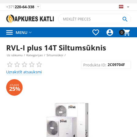
+371
220-64-338






MENU

0
RVL-I plus 14T Siltumsūknis
Uz sākumu
/
Kategorijas
/
Siltumsūkņi
/
Produkta ID:
2C09704F
Uzrakstīt atsauksmi
ATLAIDE
25%