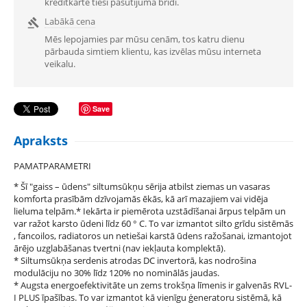
kredītkarte tieši pasūtījuma brīdī.
Labākā cena

Mēs lepojamies par mūsu cenām, tos katru dienu
pārbauda simtiem klientu, kas izvēlas mūsu interneta
veikalu.
Save
Apraksts
PAMATPARAMETRI
* Šī "gaiss – ūdens" siltumsūkņu sērija atbilst ziemas un vasaras
komforta prasībām dzīvojamās ēkās, kā arī mazajiem vai vidēja
lieluma telpām.* Iekārta ir piemērota uzstādīšanai ārpus telpām un
var ražot karsto ūdeni līdz 60 ° C. To var izmantot silto grīdu sistēmās
, fancoilos, radiatoros un netiešai karstā ūdens ražošanai, izmantojot
ārējo uzglabāšanas tvertni (nav iekļauta komplektā).
* Siltumsūkņa serdenis atrodas DC invertorā, kas nodrošina
modulāciju no 30% līdz 120% no nominālās jaudas.
* Augsta energoefektivitāte un zems trokšņa līmenis ir galvenās RVL-
I PLUS īpašības. To var izmantot kā vienīgu ģeneratoru sistēmā, kā