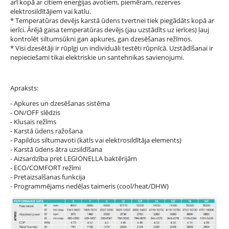
arī kopā ar citiem enerģijas avotiem, piemēram, rezerves
elektrosildītājiem vai katlu.
* Temperatūras devējs karstā ūdens tvertnei tiek piegādāts kopā ar
ierīci. Ārējā gaisa temperatūras devējs (jau uzstādīts uz ierīces) ļauj
kontrolēt siltumsūkni gan apkures, gan dzesēšanas režīmos.
* Visi dzesētāji ir rūpīgi un individuāli testēti rūpnīcā. Uzstādīšanai ir
nepieciešami tikai elektriskie un santehnikas savienojumi.
Apraksts:
- Apkures un dzesēšanas sistēma
- ON/OFF slēdzis
- Klusais režīms
- Karstā ūdens ražošana
- Papildus siltumavoti (katls vai elektrosildītāja elements)
- Karstā ūdens ātra uzsildīšana
- Aizsardzība pret LEGIONELLA baktērijām
- ECO/COMFORT režīmi
- Pretaizsalšanas funkcija
- Programmējams nedēļas taimeris (cool/heat/DHW)