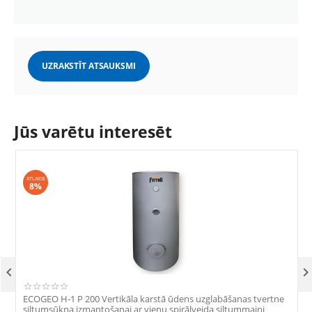
UZRAKSTĪT ATSAUKSMI
Jūs varētu interesēt
ATLAIDE
8%

ECOGEO H-1 P 200 Vertikāla karstā ūdens uzglabāšanas tvertne
E
siltumsūkņa izmantošanai ar vienu spirālveida siltummaiņi
s