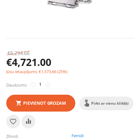
€
6,294.66
€
4,721.00
Jūsu ietaupījums:
€
1,573.66
(
25
%)
Daudzums:
−
+
PIEVIENOT GROZAM
Pirkt ar vienu klikšķi
Ferroli
Zīmoli