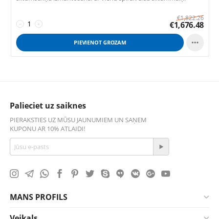
€
1,822.26
€
1,676.48
−
+

PIEVIENOT GROZAM
Palieciet uz saiknes
PIERAKSTIES UZ MŪSU JAUNUMIEM UN SAŅEM
KUPONU AR 10% ATLAIDI!
MANS PROFILS
Veikals