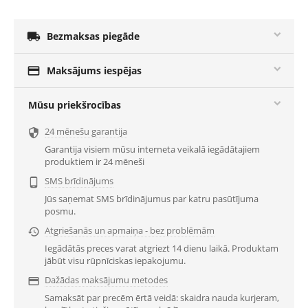

Bezmaksas piegāde

Maksājums iespējas
Mūsu priekšrocības
24 mēnešu garantija

Garantija visiem mūsu interneta veikalā iegādātajiem
produktiem ir 24 mēneši
SMS brīdinājums

Jūs saņemat SMS brīdinājumus par katru pasūtījuma
posmu.
Atgriešanās un apmaiņa - bez problēmām

Iegādātās preces varat atgriezt 14 dienu laikā. Produktam
jābūt visu rūpnīciskas iepakojumu.
Dažādas maksājumu metodes

Samaksāt par precēm ērtā veidā: skaidra nauda kurjeram,