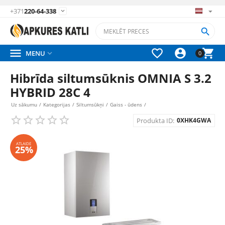
+371
220-64-338






MENU

0
Hibrīda siltumsūknis OMNIA S 3.2
HYBRID 28C 4
Uz sākumu
/
Kategorijas
/
Siltumsūkņi
/
Gaiss - ūdens
/
Produkta ID:
0XHK4GWA
ATLAIDE
25%