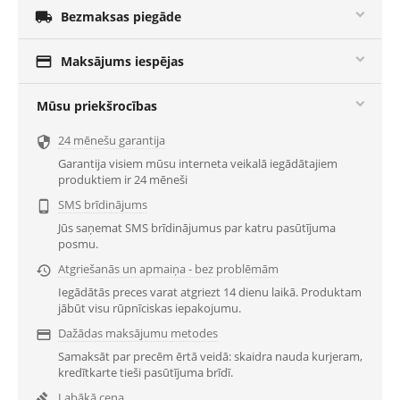

Bezmaksas piegāde

Maksājums iespējas
Mūsu priekšrocības
24 mēnešu garantija

Garantija visiem mūsu interneta veikalā iegādātajiem
produktiem ir 24 mēneši
SMS brīdinājums

Jūs saņemat SMS brīdinājumus par katru pasūtījuma
posmu.
Atgriešanās un apmaiņa - bez problēmām

Iegādātās preces varat atgriezt 14 dienu laikā. Produktam
jābūt visu rūpnīciskas iepakojumu.
Dažādas maksājumu metodes

Samaksāt par precēm ērtā veidā: skaidra nauda kurjeram,
kredītkarte tieši pasūtījuma brīdī.
Labākā cena
