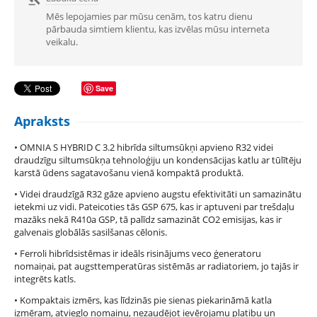
Mēs lepojamies par mūsu cenām, tos katru dienu
pārbauda simtiem klientu, kas izvēlas mūsu interneta
veikalu.
Save
Apraksts
• OMNIA S HYBRID C 3.2 hibrīda siltumsūkņi apvieno R32 videi
draudzīgu siltumsūkņa tehnoloģiju un kondensācijas katlu ar tūlītēju
karstā ūdens sagatavošanu vienā kompaktā produktā.
• Videi draudzīgā R32 gāze apvieno augstu efektivitāti un samazinātu
ietekmi uz vidi. Pateicoties tās GSP 675, kas ir aptuveni par trešdaļu
mazāks nekā R410a GSP, tā palīdz samazināt CO2 emisijas, kas ir
galvenais globālās sasilšanas cēlonis.
• Ferroli hibrīdsistēmas ir ideāls risinājums veco ģeneratoru
nomaiņai, pat augsttemperatūras sistēmās ar radiatoriem, jo tajās ir
integrēts katls.
• Kompaktais izmērs, kas līdzinās pie sienas piekarināmā katla
izmēram, atvieglo nomaiņu, nezaudējot ievērojamu platibu un