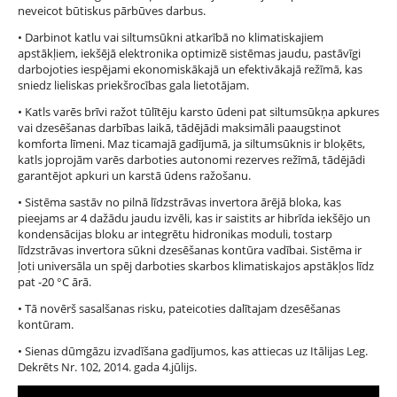
neveicot būtiskus pārbūves darbus.
• Darbinot katlu vai siltumsūkni atkarībā no klimatiskajiem
apstākļiem, iekšējā elektronika optimizē sistēmas jaudu, pastāvīgi
darbojoties iespējami ekonomiskākajā un efektivākajā režīmā, kas
sniedz lieliskas priekšrocības gala lietotājam.
• Katls varēs brīvi ražot tūlītēju karsto ūdeni pat siltumsūkņa apkures
vai dzesēšanas darbības laikā, tādējādi maksimāli paaugstinot
komforta līmeni. Maz ticamajā gadījumā, ja siltumsūknis ir bloķēts,
katls joprojām varēs darboties autonomi rezerves režīmā, tādējādi
garantējot apkuri un karstā ūdens ražošanu.
• Sistēma sastāv no pilnā līdzstrāvas invertora ārējā bloka, kas
pieejams ar 4 dažādu jaudu izvēli, kas ir saistits ar hibrīda iekšējo un
kondensācijas bloku ar integrētu hidronikas moduli, tostarp
līdzstrāvas invertora sūkni dzesēšanas kontūra vadībai. Sistēma ir
ļoti universāla un spēj darboties skarbos klimatiskajos apstākļos līdz
pat -20 °C ārā.
• Tā novērš sasalšanas risku, pateicoties dalītajam dzesēšanas
kontūram.
• Sienas dūmgāzu izvadīšana gadījumos, kas attiecas uz Itālijas Leg.
Dekrēts Nr. 102, 2014. gada 4.jūlijs.