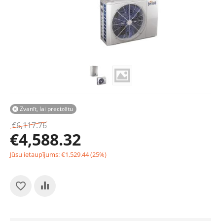
Zvanīt, lai precizētu

€
6,117.76
€
4,588.32
Jūsu ietaupījums:
€
1,529.44
(
25
%)