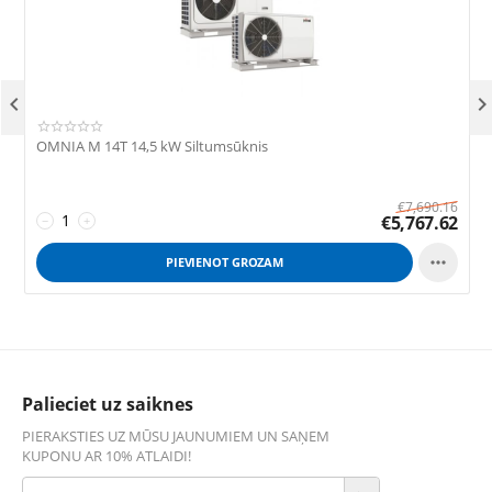

OMNIA M 14T 14,5 kW Siltumsūknis
R
€
7,690.16
€
5,767.62
−
+

PIEVIENOT GROZAM
Palieciet uz saiknes
PIERAKSTIES UZ MŪSU JAUNUMIEM UN SAŅEM
KUPONU AR 10% ATLAIDI!