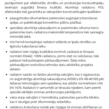
jautājumiem par efektivitāti, drošību un produkcijas konkurētspēju,
ievērojot augstākā līmeņa kvalitāti. Alumīnija radiatoru POL
efektivitāte tiek garantēta ar sekojošām konstruktīvajām īpašībām:
paaugstināta siltumatdeve pateicoties augstajai izstarošanas
spējai, un palielinātajai konvektīvo plātņu platībai;
speciālais alumīnija sakausējums ar pazeminātu siltuma inerci,
pateicoties kam, radiatora maksimālā temperatūra tiek sasniegta
minimālā laikā.
Visi Ferroli kompānijas radiatori atšķirās ar īpašu drošību un
ilgstošu kalpošanas laiku.
radiatori iziet rūpīgu kvalitātes kontroli, saskaņā ar Eiropas
normām EN442. 100% radiatoru, pirms iziet no ražošanas, tiek
pakļauti hidrauliskajiem pārbaudījumiem. Šāda mēra
pārbaudījumi nodrošina tehnsiko datu atbilstību projekta
datiem.
radiatori sastāv no lietām alumīnija sekcijām, kas ir izgatavotas
no augstvērtīga alumīnija sakausējuma (AlSi9Cu EN AB-46100) pēc
liešanas tehnoloģijas zem spiediena, kas atbilst normatīviem UNI
EN 1676. Radiatori ir samontēti ar tērauda nipeļiem, kam piemīt
speciāls iekšējās virsmas antikorozijas pārklājums.
vieta starp sekcijām ir hermētiska, pateicoties paronīta blīvēm,
kas ir izturīgas pret siltumnesēju iedarbību.
radiatoru krāsošana notiek pēc rūpīgas tā virsmas attīrīšanas un