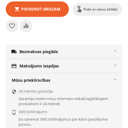
PIEVIENOT GROZAM
Pirkt ar vienu klikšķi

Bezmaksas piegāde

Maksājums iespējas
Mūsu priekšrocības
24 mēnešu garantija

Garantija visiem mūsu interneta veikalā iegādātajiem
produktiem ir 24 mēneši
SMS brīdinājums

Jūs saņemat SMS brīdinājumus par katru pasūtījuma
posmu.