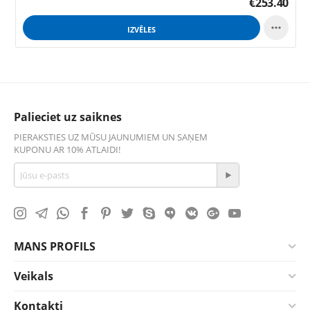
€
253.40

IZVĒLES
Palieciet uz saiknes
PIERAKSTIES UZ MŪSU JAUNUMIEM UN SAŅEM
KUPONU AR 10% ATLAIDI!
MANS PROFILS
Veikals
Kontakti