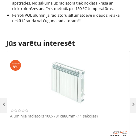
apstrādes. No sākuma uz radiatora tiek noklāta krāsa ar
elektroforēzes analīzes metodi, pie 150 °С temperatūras.
Ferroli POL alumīnija radiatoru siltumatdeve ir daudz lielāka,
nekā tērauda vai čuguna radiatoram!!!
Jūs varētu interesēt
ATLAIDE
8%

Alumīnija radiators 100x781x880mm (11 sekcijas)
A
€
275.44