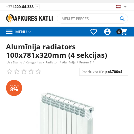
+371
220-64-338






MENU

0
Alumīnija radiators
100x781x320mm (4 sekcijas)
Uz sākumu
/
Kategorijas
/
Radiatori
/
Alumīnija
/
Proteo 7
/
Produkta ID:
pol.700x4
ATLAIDE
8%