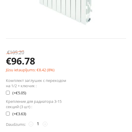
€
105.20
€
96.78
Jūsu ietaupījums:
€
8.42
(
8
%)
Комплект заглушек с переходом
на 1/2 + ключик :
(+
€
5.05
)
Крепление для радиатора 3-15
секций (3 шт) :
(+
€
3.63
)
Daudzums:
−
+