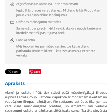
Atgriešanās un apmaiņa - bez problēmām

Iegādātās preces varat atgriezt 14 dienu laikā. Produktam
jābūt visu rūpnīciskas iepakojumu.
Dažādas maksājumu metodes

Samaksāt par precēm ērtā veidā: skaidra nauda kurjeram,
kredītkarte tieši pasūtījuma brīdī.
Labākā cena

Mēs lepojamies par mūsu cenām, tos katru dienu
pārbauda simtiem klientu, kas izvēlas mūsu interneta
veikalu.
Save
Apraksts
Alumīnija radiatori POL tiek ražoti pašā mūsdienīgākajā Eiropas
rūpnīcā Ferroli Group. Ražotne ir aprīkota ar modernām iekārtām no
vadošajiem Eiropas ražotājiem. Pie radiatoru izstrādes tika ņemtas
vērā visas mūsdienīgākās prasības, un izmantoti visi vadošie
sasniegumi radiatoru ražošanas sfērā. Īpaša uzmanība tika pievērsta