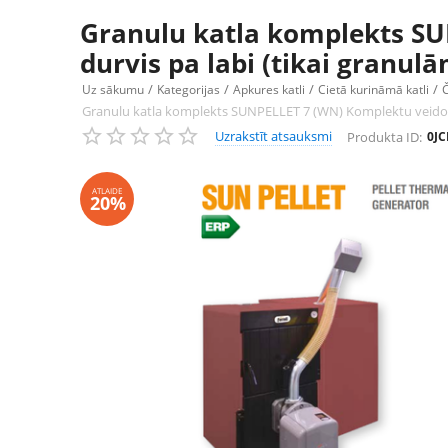
Granulu katla komplekts SU
durvis pa labi (tikai granul
/
/
/
/
Uz sākumu
Kategorijas
Apkures katli
Cietā kurināmā katli
Granulu katla komplekts SUNPELLET 7 (WN) Komplektu veido: SF
Uzrakstīt atsauksmi
Produkta ID:
0J
ATLAIDE
20%