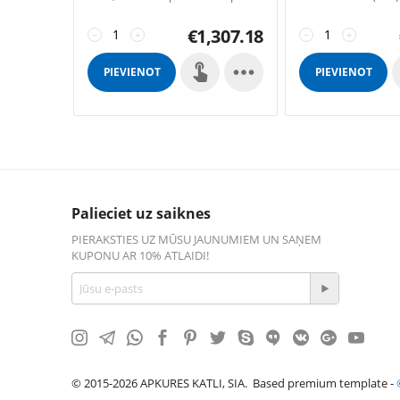
līdz 170 m2 platībai.
by: SFL 3 SUN P N 7
for right (only for p
€
1,307.18
−
+
tank 195 lts Safety
−
+

PIEVIENOT
PIEVIENOT
GROZAM
GROZAM
Palieciet uz saiknes
PIERAKSTIES UZ MŪSU JAUNUMIEM UN SAŅEM
KUPONU AR 10% ATLAIDI!
© 2015-2026 APKURES KATLI, SIA. Based premium template -