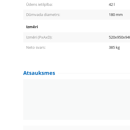
Ūdens ietilpība:
42
l
Dūmvada diametrs:
180
mm
Izmēri
Izmēri (PxAxD):
520x950x94
Neto svars:
385
kg
Atsauksmes