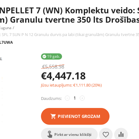
NPELLET 7 (WN) Komplektu veido: 
ām) Granulu tvertne 350 lts Drošība
/
Čuguna
L 7 SUN P N 12 Granulu durvis pa labi (tikai granulām) Granulu tvertne 35
CL7UWA
19 gab.

€
5,558.98
€
4,447.18
Jūsu ietaupījums:
€
1,111.80
(
20
%)
Daudzums:
−
+
PIEVIENOT GROZAM
Pirkt ar vienu klikšķi