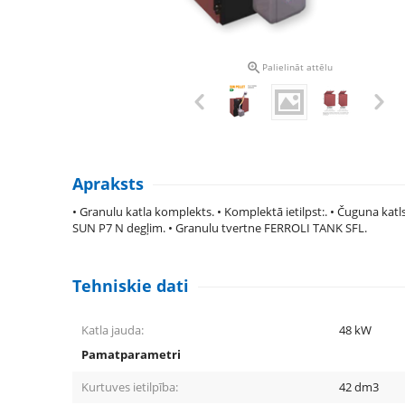

Palielināt attēlu
Apraksts
• Granulu katla komplekts. • Komplektā ietilpst:. • Čuguna kat
SUN P7 N degļim. • Granulu tvertne FERROLI TANK SFL.
Tehniskie dati
Katla jauda:
48
kW
Pamatparametri
Kurtuves ietilpība:
42
dm3