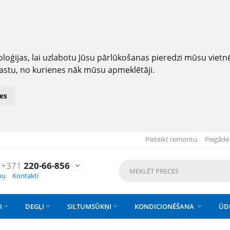
loģijas, lai uzlabotu Jūsu pārlūkošanas pieredzi mūsu viet
astu, no kurienes nāk mūsu apmeklētāji.
es
Pieteikt remontu
Piegāde
+371
220-66-856

nu
Kontakti
I
DEGĻI
SILTUMSŪKŅI
KONDICIONĒŠANA
ŪD



