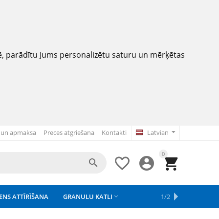
nē, parādītu Jums personalizētu saturu un mērķētas
 un apmaksa
Preces atgriešana
Kontakti
Latvian
0




ENS ATTĪRĪŠANA
GRANULU KATLI
APSAISTE
REZERVES DAĻAS
APGAISMOJUMS
1/2



