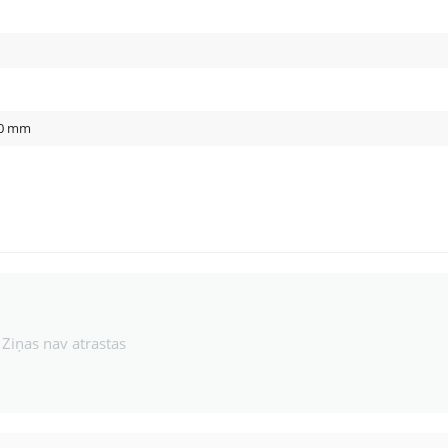
0
mm
Ziņas nav atrastas