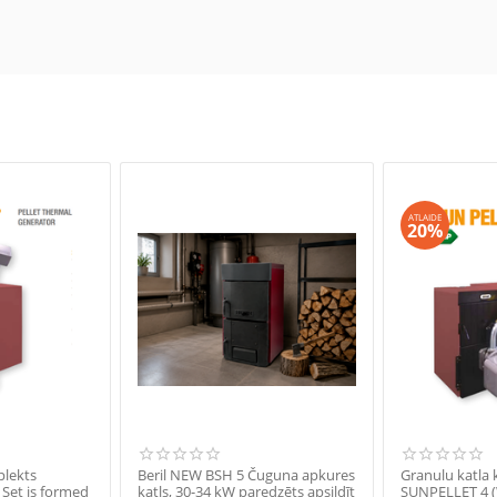
ATLAIDE
20%
plekts
Beril NEW BSH 5 Čuguna apkures
Granulu katla
Set is formed
katls, 30-34 kW paredzēts apsildīt
SUNPELLET 4 (