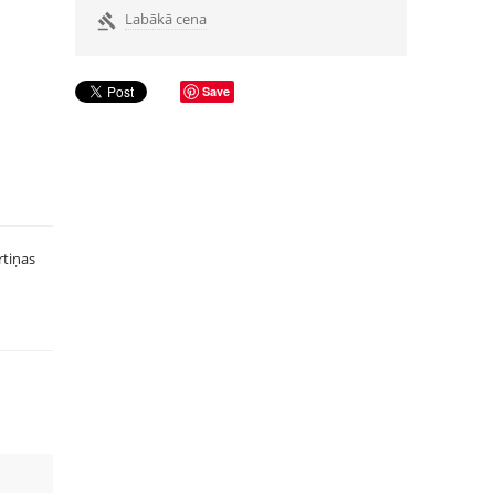
Labākā cena

Save
rtiņas