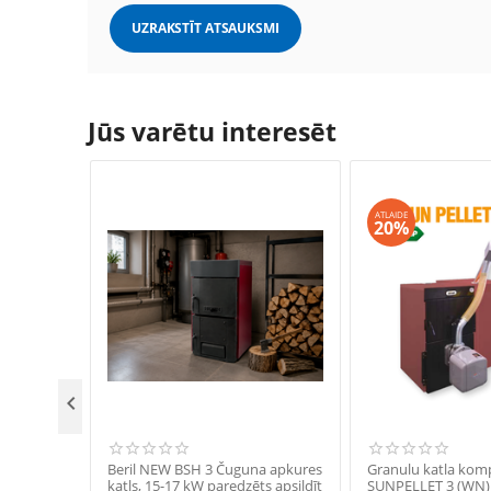
UZRAKSTĪT ATSAUKSMI
Jūs varētu interesēt
ATLAIDE
20%

Beril NEW BSH 3 Čuguna apkures
Granulu katla kom
katls, 15-17 kW paredzēts apsildīt
SUNPELLET 3 (WN) 