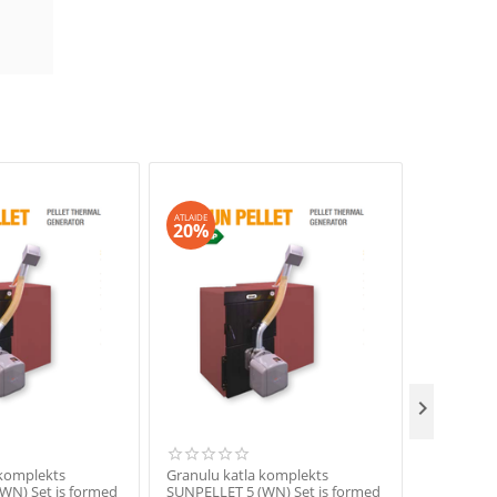
ATLAIDE
ATLAIDE
20%
20%

 komplekts
Granulu katla komplekts
Granulu k
WN) Set is formed
SUNPELLET 5 (WN) Set is formed
SUNPELLET