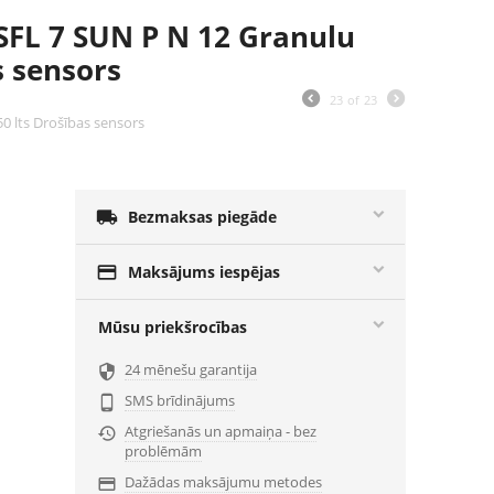
SFL 7 SUN P N 12 Granulu
s sensors
23
of
23
0 lts Drošības sensors

Bezmaksas piegāde

Maksājums iespējas
Mūsu priekšrocības
24 mēnešu garantija

SMS brīdinājums

Atgriešanās un apmaiņa - bez

problēmām
Dažādas maksājumu metodes
