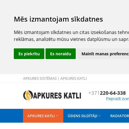
Mēs izmantojam sīkdatnes
Mēs izmantojam sīkdatnes un citas izsekošanas tehno
reklāmas, analizētu mūsu vietnes datplūsmu un sapr
Es piekrītu
Es noraidu
Mainīt manas preferenc
APKURES SISTĒMAS | APKURES KATLI
+371
220-64-338
Pieprasīt zva
APKURES KATLI
ŪDENS SILDĪTĀJI
RADIATOR

