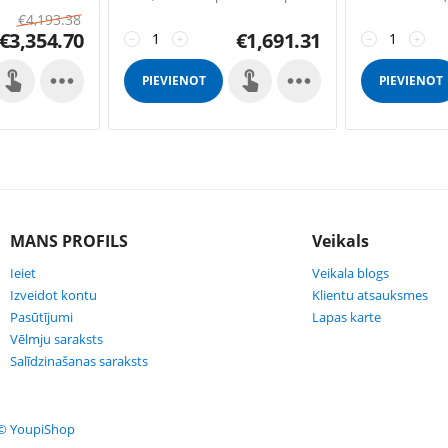
 Pellet door
līdz 340 m2 platībai.
by: SFL 4 SUN 
€
4,193.38
ellet) Pellet
for right (only 
€
3,354.70
€
1,691.31
 sensor
−
+
tank 195 lts S
−
+


PIEVIENOT
PIEVIENOT
GROZAM
GROZAM
MANS PROFILS
Veikals
Ieiet
Veikala blogs
Izveidot kontu
Klientu atsauksmes
Pasūtījumi
Lapas karte
Vēlmju saraksts
Salīdzinašanas saraksts
© YoupiShop