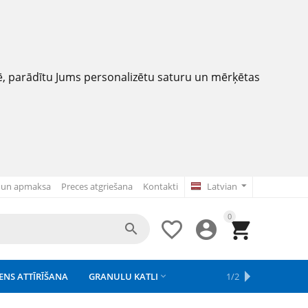
nē, parādītu Jums personalizētu saturu un mērķētas
 un apmaksa
Preces atgriešana
Kontakti
Latvian
0




ENS ATTĪRĪŠANA
GRANULU KATLI
APSAISTE
REZERVES DAĻAS
APGAISMOJUMS
1/2



