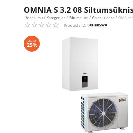
OMNIA S 3.2 08 Siltumsūknis
/
/
/
/
OMNIA S 
Uz sākumu
Kategorijas
Siltumsūkņi
Gaiss - ūdens
Produkta ID:
0XHK8SWA
ATLAIDE
25%