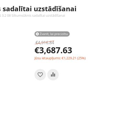
 sadalītai uzstādīšanai
3.2 08 Siltumsūknis sadalītai uzstādīšanai
Zvanīt, lai precizētu

€
4,916.84
€
3,687.63
Jūsu ietaupījums:
€
1,229.21
(
25
%)