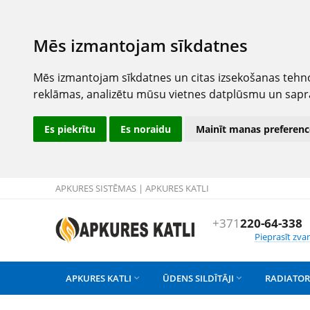
Mēs izmantojam sīkdatnes
Mēs izmantojam sīkdatnes un citas izsekošanas tehno
reklāmas, analizētu mūsu vietnes datplūsmu un sapr
Es piekrītu
Es noraidu
Mainīt manas preferenc
APKURES SISTĒMAS | APKURES KATLI
+371
220-64-338
Pieprasīt zva
APKURES KATLI
ŪDENS SILDĪTĀJI
RADIATOR

