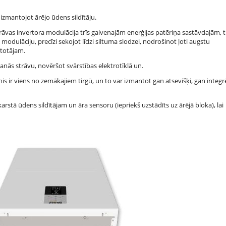
izmantojot ārējo ūdens sildītāju.
trāvas invertora modulācija trīs galvenajām enerģijas patēriņa sastāvdaļām, t. 
odulāciju, precīzi sekojot līdzi siltuma slodzei, nodrošinot ļoti augstu
etotājam.
šanās strāvu, novēršot svārstības elektrotīklā un.
s ir viens no zemākajiem tirgū, un to var izmantot gan atsevišķi, gan integrē
arstā ūdens sildītājam un āra sensoru (iepriekš uzstādīts uz ārējā bloka), lai