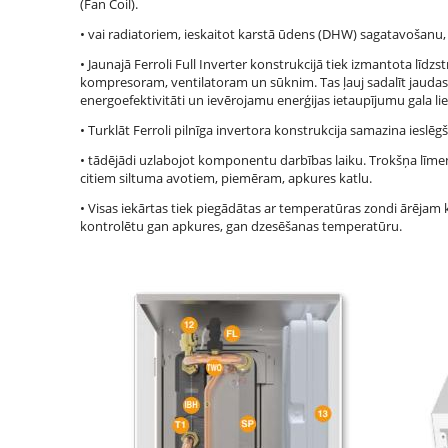
(Fan Coil).
• vai radiatoriem, ieskaitot karstā ūdens (DHW) sagatavošanu, 
• Jaunajā Ferroli Full Inverter konstrukcijā tiek izmantota līdzs
kompresoram, ventilatoram un sūknim. Tas ļauj sadalīt jaudas m
energoefektivitāti un ievērojamu enerģijas ietaupījumu gala li
• Turklāt Ferroli pilnīga invertora konstrukcija samazina ieslēg
• tādējādi uzlabojot komponentu darbības laiku. Trokšņa līmeni
citiem siltuma avotiem, piemēram, apkures katlu.
• Visas iekārtas tiek piegādātas ar temperatūras zondi ārējam k
kontrolētu gan apkures, gan dzesēšanas temperatūru.