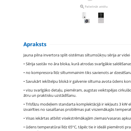

Palielināt attēlu
Apraksts
Jauna pilna invertora split-sistēmas siltumsūkņu sērija ar vid
• Sērija sastāv no āra bloka, kurā atrodas svarīgākie saldēšana
• no kompresora līdz siltummainim tiks savienots ar dzesēšan
• Savukārt iekštelpu blokā ir galvenie siltuma avota ūdens kon
• visu svarīgāko detaļu, piemēram, augstas veiktspējas cirkulāc
ātru un praktisku uzstādīšanu.
• Trīsfāzu modeļiem standarta komplektācijā ir iekļauts 3 kW elek
izvairīties no sasalšanas problēmas pat viszemākajās temperatū
• Visas iekārtas atbilst visekstrēmākajām ziemas/vasaras apku
• ūdens temperatūrai līdz 65°C, tāpēc tie ir ideāli piemēroti 