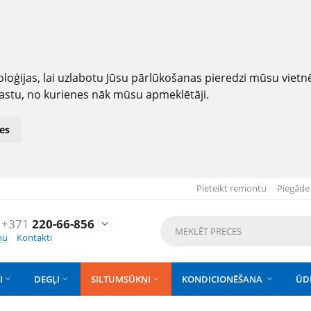
loģijas, lai uzlabotu Jūsu pārlūkošanas pieredzi mūsu viet
astu, no kurienes nāk mūsu apmeklētāji.
es
Pieteikt remontu
Piegāde
+371
220-66-856

nu
Kontakti
I
DEGĻI
SILTUMSŪKŅI
KONDICIONĒŠANA
ŪD



