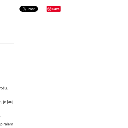
Save
rošu,
, jo ļauj
.
spirālēm