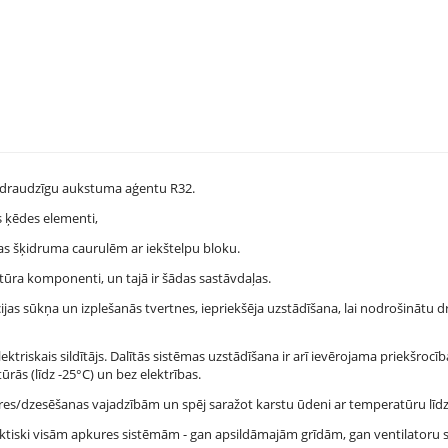
ei draudzīgu aukstuma aģentu R32.
s ķēdes elementi,
as šķidruma caurulēm ar iekštelpu bloku.
tūra komponenti, un tajā ir šādas sastāvdaļas.
ijas sūkņa un izplešanās tvertnes, iepriekšēja uzstādīšana, lai nodrošinātu d
triskais sildītājs. Dalītās sistēmas uzstādīšana ir arī ievērojama priekšrocība
rās (līdz -25°C) un bez elektrības.
res/dzesēšanas vajadzībām un spēj saražot karstu ūdeni ar temperatūru līdz
praktiski visām apkures sistēmām - gan apsildāmajām grīdām, gan ventilatoru 