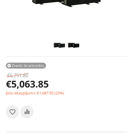
Zvanīt, lai precizētu

€
6,751.80
€
5,063.85
Jūsu ietaupījums:
€
1,687.95
(
25
%)