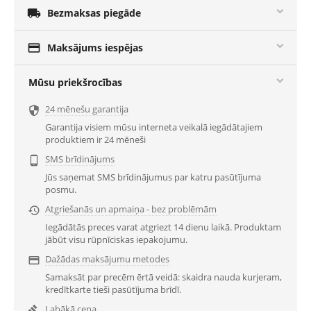

Bezmaksas piegāde

Maksājums iespējas
Mūsu priekšrocības
24 mēnešu garantija

Garantija visiem mūsu interneta veikalā iegādātajiem
produktiem ir 24 mēneši
SMS brīdinājums

Jūs saņemat SMS brīdinājumus par katru pasūtījuma
posmu.
Atgriešanās un apmaiņa - bez problēmām

Iegādātās preces varat atgriezt 14 dienu laikā. Produktam
jābūt visu rūpnīciskas iepakojumu.
Dažādas maksājumu metodes

Samaksāt par precēm ērtā veidā: skaidra nauda kurjeram,
kredītkarte tieši pasūtījuma brīdī.
Labākā cena
