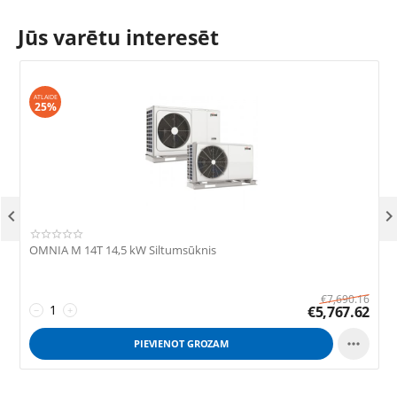
Jūs varētu interesēt
ATLAIDE
25%

OMNIA M 14T 14,5 kW Siltumsūknis
R
€
7,690.16
€
5,767.62
−
+

PIEVIENOT GROZAM