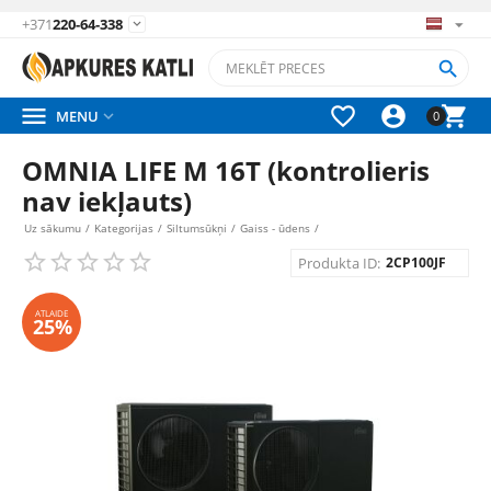
+371
220-64-338






MENU

0
OMNIA LIFE M 16T (kontrolieris
nav iekļauts)
Uz sākumu
/
Kategorijas
/
Siltumsūkņi
/
Gaiss - ūdens
/
Produkta ID:
2CP100JF
ATLAIDE
25%