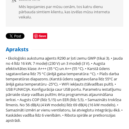
Mēs lepojamies par mūsu cenām, tos katru dienu
pārbauda simtiem klientu, kas izvēlas mūsu interneta
veikalu.
Save
Apraksts
• Ekoloģisks aukstuma aģents R290 ar ļoti zemu GWP (tikai 3). • Jauda
no 4 līdz 16 kW, 7 modeļi (230 V) un 3 modeļi (3 V). • Augsta
efektivitātes klase: A+++ (35 °C) un A++ (55 °C). • Karstā ūdens
sagatavošana līdz 75 °C (ārējā gaisa temperatūra: °C). • Plašs darba
temperatūras diapazons. (Karstā ūdens sagatavošana līdz 55ºC ar
ārējā gaisa temperatūru -25ºC). • WIFI iekļauts (tālvadības pultī). •
USB FUNKCIJA. Konfigurācija caur USB portu. Parametru iestatījumu
pārraide starp vadības pultīm; ērta programmas atjaunināšana
ierīcei. • Augsts COP (līdz 5,15) un EER (līdz 5,5). • Samazināts trokšņa
līmenis. No 56 dB(A) (4 kW modelis) līdz 69 dB(A) (16 kW modelis). •
Samazināti izmēri ar vienu ventilatoru, lai atvieglotu integrāciju ēkā. •
Kaskādes vadība līdz 6 vienībām. • Ribota spirāle ar pretkorozijas
apstrādi.