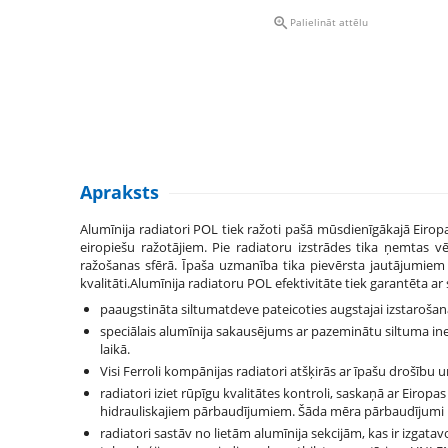

Palielināt attēlu
Apraksts
Alumīnija radiatori POL tiek ražoti pašā mūsdienīgākajā Eiro
eiropiešu ražotājiem. Pie radiatoru izstrādes tika ņemtas v
ražošanas sfērā. Īpaša uzmanība tika pievērsta jautājumiem 
kvalitāti.Alumīnija radiatoru POL efektivitāte tiek garantēta 
paaugstināta siltumatdeve pateicoties augstajai izstarošanas
speciālais alumīnija sakausējums ar pazeminātu siltuma in
laikā.
Visi Ferroli kompānijas radiatori atšķirās ar īpašu drošību u
radiatori iziet rūpīgu kvalitātes kontroli, saskaņā ar Eiro
hidrauliskajiem pārbaudījumiem. Šāda mēra pārbaudījumi n
radiatori sastāv no lietām alumīnija sekcijām, kas ir izgat