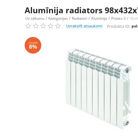
Alumīnija radiators 98x432x
/
/
/
/
/
Alum
Uz sākumu
Kategorijas
Radiatori
Alumīnija
Proteo 3
Uzrakstīt atsauksmi
Produkta ID:
pol
ATLAIDE
8%