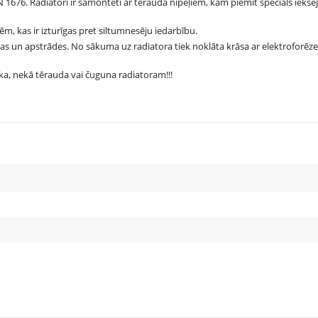
 1676. Radiatori ir samontēti ar tērauda nipeļiem, kam piemīt speciāls iekšē
ēm, kas ir izturīgas pret siltumnesēju iedarbību.
nas un apstrādes. No sākuma uz radiatora tiek noklāta krāsa ar elektroforēz
āka, nekā tērauda vai čuguna radiatoram!!!