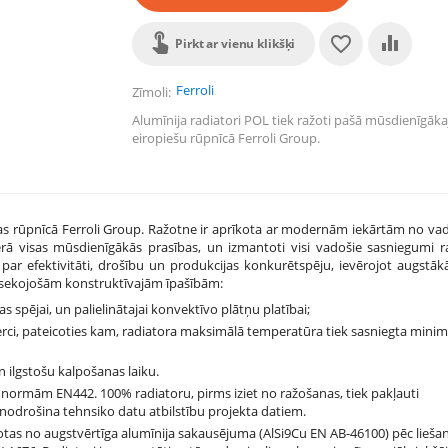
Pirkt ar vienu klikšķi
Ferroli
Zīmoli
Alumīnija radiatori POL tiek ražoti pašā mūsdienīgāka
eiropiešu rūpnīcā Ferroli Group.
pas rūpnīcā Ferroli Group. Ražotne ir aprīkota ar modernām iekārtām no va
ērā visas mūsdienīgākās prasības, un izmantoti visi vadošie sasniegumi r
par efektivitāti, drošību un produkcijas konkurētspēju, ievērojot augstāk
ar sekojošām konstruktīvajām īpašībām:
 spējai, un palielinātajai konvektīvo plātņu platībai;
erci, pateicoties kam, radiatora maksimālā temperatūra tiek sasniegta minim
n ilgstošu kalpošanas laiku.
pas normām EN442. 100% radiatoru, pirms iziet no ražošanas, tiek pakļauti
odrošina tehnsiko datu atbilstību projekta datiem.
avotas no augstvērtīga alumīnija sakausējuma (AlSi9Cu EN AB-46100) pēc lieša