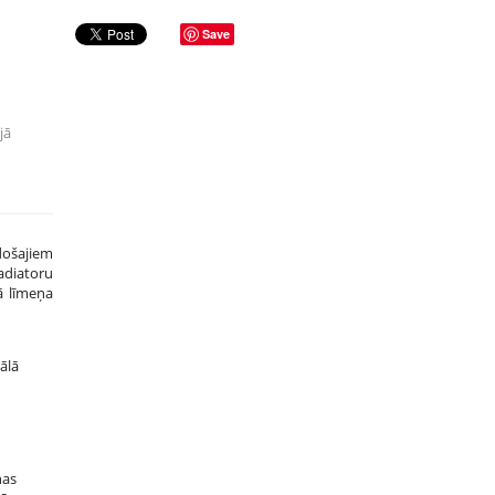
Save
jā
došajiem
adiatoru
ā līmeņa
ālā
nas