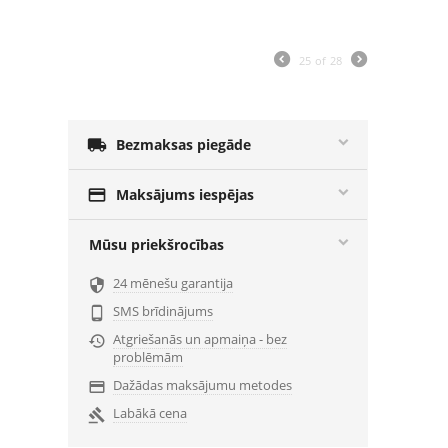
25
of
28

Bezmaksas piegāde

Maksājums iespējas
Mūsu priekšrocības
24 mēnešu garantija

SMS brīdinājums

Atgriešanās un apmaiņa - bez

problēmām
Dažādas maksājumu metodes

Labākā cena
