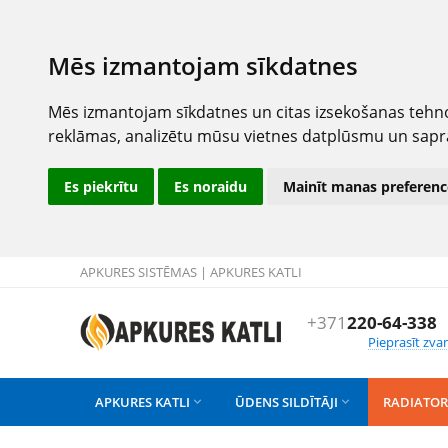
Mēs izmantojam sīkdatnes
Mēs izmantojam sīkdatnes un citas izsekošanas tehno
reklāmas, analizētu mūsu vietnes datplūsmu un sapr
Es piekrītu
Es noraidu
Mainīt manas preferenc
APKURES SISTĒMAS | APKURES KATLI
+371
220-64-338
Pieprasīt zva
APKURES KATLI
ŪDENS SILDĪTĀJI
RADIATOR

