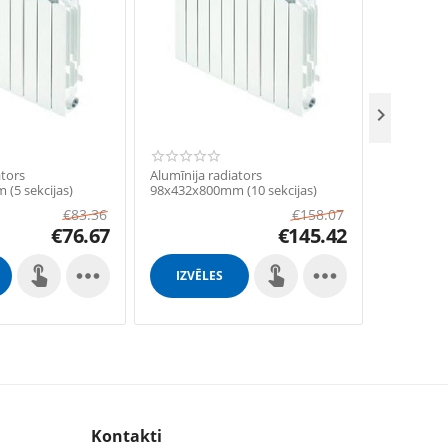

ators
Alumīnija radiators
Alumīnija 
(5 sekcijas)
98x432x800mm (10 sekcijas)
98x432x56
€
83.36
€
158.07
€
76.67
€
145.42


IZVĒLES
IZVĒL
Kontakti