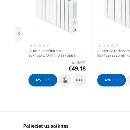

Alumīnija radiators
Alumīnija radiators
98x432x240mm (3 sekcijas)
98x432x2320mm (29
€
53.47
€
49.18

IZVĒLES
IZVĒLES
Palieciet uz saiknes