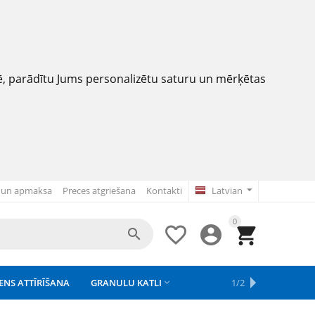
nē, parādītu Jums personalizētu saturu un mērķētas
 un apmaksa
Preces atgriešana
Kontakti
Latvian
0




ENS ATTĪRĪŠANA
GRANULU KATLI
APSAISTE
REZERVES DAĻAS
APGAISMOJUMS
1/2



