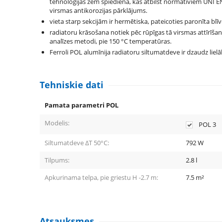
tehnoloģijas zem spiediena, kas atbilst normatīviem UNI EN
virsmas antikorozijas pārklājums.
vieta starp sekcijām ir hermētiska, pateicoties paronīta blīv
radiatoru krāsošana notiek pēc rūpīgas tā virsmas attīrīša
analīzes metodi, pie 150 °С temperatūras.
Ferroli POL alumīnija radiatoru siltumatdeve ir dzaudz liel
Tehniskie dati
Pamata parametri POL
Modelis:
POL 3
Siltumatdeve ΔT 50°C:
792
W
Tilpums:
2.8
l
Apkurinama telpa, pie griestu H -2.7 m:
7.5
m²
Atsauksmes