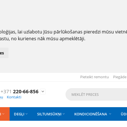
loģijas, lai uzlabotu Jūsu pārlūkošanas pieredzi mūsu viet
astu, no kurienes nāk mūsu apmeklētāji.
es
Pieteikt remontu
Piegāde
+371
220-66-856

nu
Kontakti
I
DEGĻI
SILTUMSŪKŅI
KONDICIONĒŠANA
ŪD



