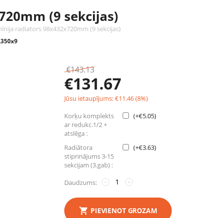
720mm (9 sekcijas)
īnija radiators 98x432x720mm (9 sekcijas)
.350x9
€
143.13
€
131.67
Jūsu ietaupījums:
€
11.46
(
8
%)
Korķu komplekts
(+
€
5.05
)
ar redukc.1/2 +
atslēga :
Radiātora
(+
€
3.63
)
stiprinājums 3-15
sekcijam (3.gab) :
Daudzums:
−
+
PIEVIENOT GROZAM