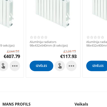
Alumīnija radiators
Alumīnija radi
 sekcijas)
98x432x640mm (8 sekcijas)
98x432x400mm 
€
444.54
€
128.19
€
407.79
€
117.93


IZVĒLES
IZVĒLES
MANS PROFILS
Veikals