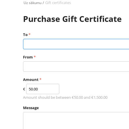
/
Gift certificates
Uz sākumu
Purchase Gift Certificate
To
From
Amount
€
Amount should be between €
50.00
and €
1,500.00
Message