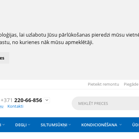
loģijas, lai uzlabotu Jūsu pārlūkošanas pieredzi mūsu viet
astu, no kurienes nāk mūsu apmeklētāji.
es
Pieteikt remontu
Piegāde
+371
220-66-856

nu
Kontakti
I
DEGĻI
SILTUMSŪKŅI
KONDICIONĒŠANA
ŪD



