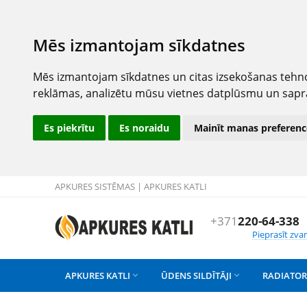
Mēs izmantojam sīkdatnes
Mēs izmantojam sīkdatnes un citas izsekošanas tehno
reklāmas, analizētu mūsu vietnes datplūsmu un sapr
Es piekrītu
Es noraidu
Mainīt manas preferenc
APKURES SISTĒMAS | APKURES KATLI
+371
220-64-338
Pieprasīt zva
APKURES KATLI
ŪDENS SILDĪTĀJI
RADIATOR

