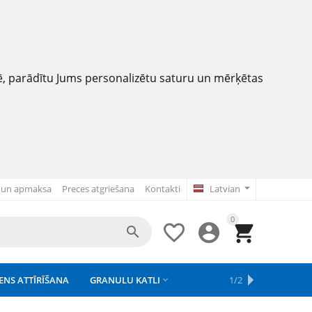
nē, parādītu Jums personalizētu saturu un mērķētas
 un apmaksa
Preces atgriešana
Kontakti
Latvian
0




ENS ATTĪRĪŠANA
GRANULU KATLI
APSAISTE
REZERVES DAĻAS
APGAISMOJUMS
1/2



