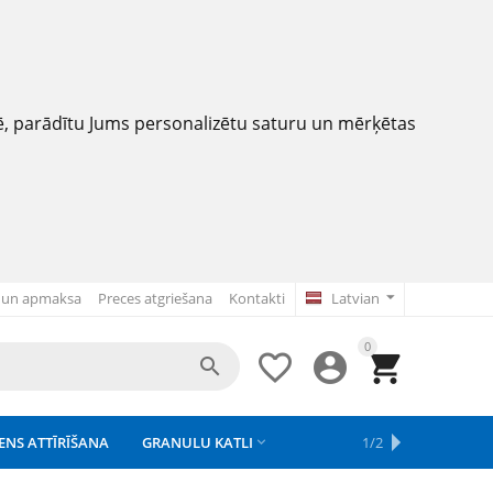
nē, parādītu Jums personalizētu saturu un mērķētas
 un apmaksa
Preces atgriešana
Kontakti
Latvian
0




ENS ATTĪRĪŠANA
GRANULU KATLI
APSAISTE
REZERVES DAĻAS
APGAISMOJUMS
1/2



