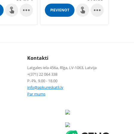


PIEVIENOT
PIEVIE
GROZAM
GROZ
Kontakti
Latgales iela 456a, Rīga, LV-1063, Latvija
+(371) 22 064 338
P.-Pk. 9.00 - 18.00
info@apkureskatli.lv
Par mums