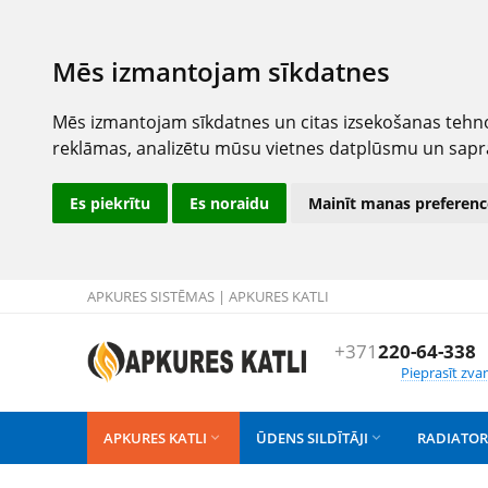
Mēs izmantojam sīkdatnes
Mēs izmantojam sīkdatnes un citas izsekošanas tehno
reklāmas, analizētu mūsu vietnes datplūsmu un sapr
Es piekrītu
Es noraidu
Mainīt manas preferenc
APKURES SISTĒMAS | APKURES KATLI
+371
220-64-338
Pieprasīt zva
APKURES KATLI
ŪDENS SILDĪTĀJI
RADIATOR

