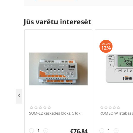
Jūs varētu interesēt
ATLAIDE
12%

SUM-L2 kaskādes bloks, 5 loki
ROMEO W istabas 
€
76.84
−
+
−
+