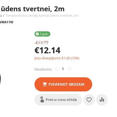
 ūdens tvertnei, 2m
/
Temperatūras devējs karstā ūdens tvertnei, 2m
ka
WMA11W
3 gab.

€
13.79
€
12.14
Jūsu ietaupījums:
€
1.65
(
12
%)
Daudzums:
−
+
PIEVIENOT GROZAM
Pirkt ar vienu klikšķi