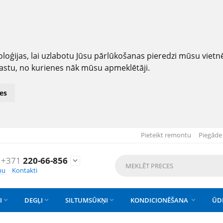
loģijas, lai uzlabotu Jūsu pārlūkošanas pieredzi mūsu viet
astu, no kurienes nāk mūsu apmeklētāji.
es
Pieteikt remontu
Piegāde
+371
220-66-856

nu
Kontakti
I
DEGĻI
SILTUMSŪKŅI
KONDICIONĒŠANA
ŪD



