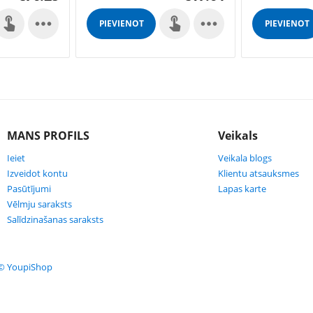


PIEVIENOT
PIEVIENOT
GROZAM
GROZAM
MANS PROFILS
Veikals
Ieiet
Veikala blogs
Izveidot kontu
Klientu atsauksmes
Pasūtījumi
Lapas karte
Vēlmju saraksts
Salīdzinašanas saraksts
© YoupiShop