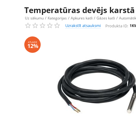
Temperatūras devējs karstā
/
/
/
/
Uz sākumu
Kategorijas
Apkures katli
Gāzes katli
Automāti
Uzrakstīt atsauksmi
Produkta ID:
1K
ATLAIDE
12%