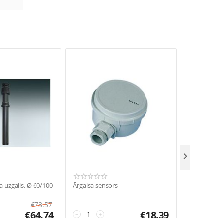

a uzgalis, Ø 60/100
Ārgaisa sensors
ON-OFF 
TERMOST
€
73.57
€
64.74
€
18.39
−
+
−
+