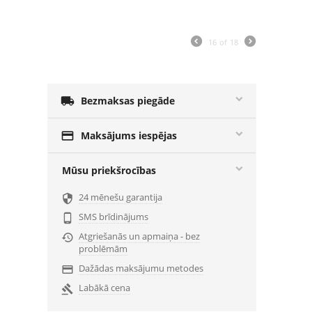
16
of
18

Bezmaksas piegāde

Maksājums iespējas
Mūsu priekšrocības
24 mēnešu garantija

SMS brīdinājums

Atgriešanās un apmaiņa - bez

problēmām
Dažādas maksājumu metodes

Labākā cena
