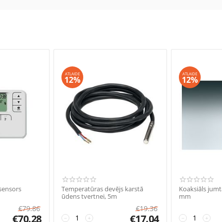
ATLAIDE
ATLAIDE
12%
12%
sensors
Temperatūras devējs karstā
Koaksiāls jumt
ūdens tvertnei, 5m
mm
€
79.86
€
19.36
€
70.28
€
17.04
−
+
−
+