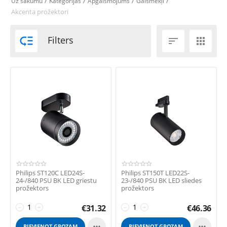
/
/
/
/
Uz sākumu
Kategorijas
Apgaismojums
Gaismekļi
Akcenta prožektori

Filters


Philips ST120C LED24S-
Philips ST150T LED22S-
24-/840 PSU BK LED griestu
23-/840 PSU BK LED sliedes
prožektors
prožektors
€
31.32
€
46.36
−
+
−
+


PIEVIENOT GROZAM
PIEVIENOT GROZAM