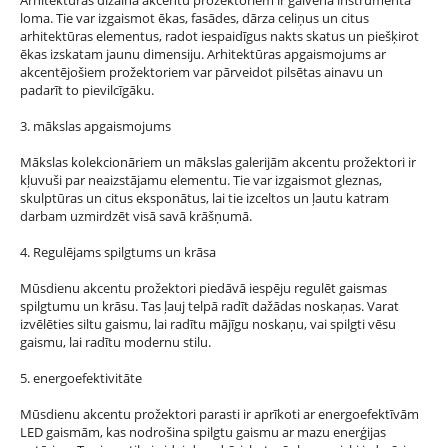
Arhitektūras dizainā akcentu prožektoriem ir galvenā instrumenta
loma. Tie var izgaismot ēkas, fasādes, dārza celiņus un citus
arhitektūras elementus, radot iespaidīgus nakts skatus un piešķirot
ēkas izskatam jaunu dimensiju. Arhitektūras apgaismojums ar
akcentējošiem prožektoriem var pārveidot pilsētas ainavu un
padarīt to pievilcīgāku.
3. mākslas apgaismojums
Mākslas kolekcionāriem un mākslas galerijām akcentu prožektori ir
kļuvuši par neaizstājamu elementu. Tie var izgaismot gleznas,
skulptūras un citus eksponātus, lai tie izceltos un ļautu katram
darbam uzmirdzēt visā savā krāšņumā.
4. Regulējams spilgtums un krāsa
Mūsdienu akcentu prožektori piedāvā iespēju regulēt gaismas
spilgtumu un krāsu. Tas ļauj telpā radīt dažādas noskaņas. Varat
izvēlēties siltu gaismu, lai radītu mājīgu noskaņu, vai spilgti vēsu
gaismu, lai radītu modernu stilu.
5. energoefektivitāte
Mūsdienu akcentu prožektori parasti ir aprīkoti ar energoefektīvām
LED gaismām, kas nodrošina spilgtu gaismu ar mazu enerģijas