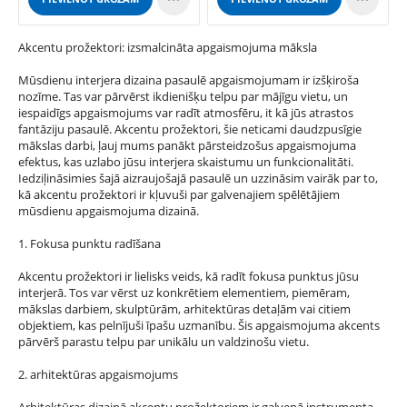
Akcentu prožektori: izsmalcināta apgaismojuma māksla
Mūsdienu interjera dizaina pasaulē apgaismojumam ir izšķiroša
nozīme. Tas var pārvērst ikdienišķu telpu par mājīgu vietu, un
iespaidīgs apgaismojums var radīt atmosfēru, it kā jūs atrastos
fantāziju pasaulē. Akcentu prožektori, šie neticami daudzpusīgie
mākslas darbi, ļauj mums panākt pārsteidzošus apgaismojuma
efektus, kas uzlabo jūsu interjera skaistumu un funkcionalitāti.
Iedziļināsimies šajā aizraujošajā pasaulē un uzzināsim vairāk par to,
kā akcentu prožektori ir kļuvuši par galvenajiem spēlētājiem
mūsdienu apgaismojuma dizainā.
1. Fokusa punktu radīšana
Akcentu prožektori ir lielisks veids, kā radīt fokusa punktus jūsu
interjerā. Tos var vērst uz konkrētiem elementiem, piemēram,
mākslas darbiem, skulptūrām, arhitektūras detaļām vai citiem
objektiem, kas pelnījuši īpašu uzmanību. Šis apgaismojuma akcents
pārvērš parastu telpu par unikālu un valdzinošu vietu.
2. arhitektūras apgaismojums