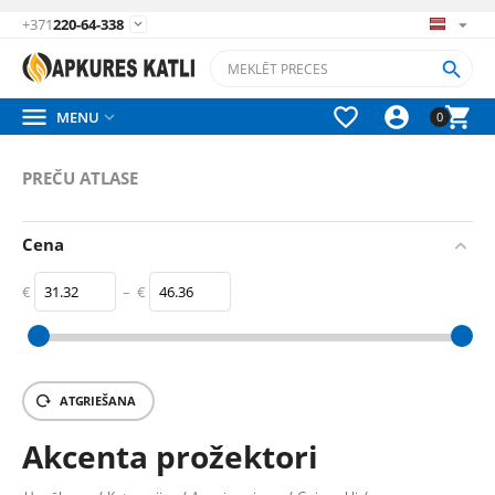
+371
220-64-338






MENU

0
PREČU ATLASE
Cena
€
–
€
‎€
31.32
‎€
46.36
ATGRIEŠANA
Akcenta prožektori