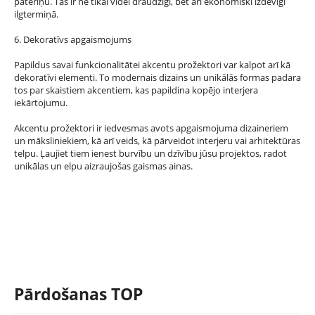
patēriņu. Tas ir ne tikai videi draudzīgi, bet arī ekonomiski izdevīgi
ilgtermiņā.
6. Dekoratīvs apgaismojums
Papildus savai funkcionalitātei akcentu prožektori var kalpot arī kā
dekoratīvi elementi. To modernais dizains un unikālās formas padara
tos par skaistiem akcentiem, kas papildina kopējo interjera
iekārtojumu.
Akcentu prožektori ir iedvesmas avots apgaismojuma dizaineriem
un māksliniekiem, kā arī veids, kā pārveidot interjeru vai arhitektūras
telpu. Ļaujiet tiem ienest burvību un dzīvību jūsu projektos, radot
unikālas un elpu aizraujošas gaismas ainas.
Pārdošanas TOP