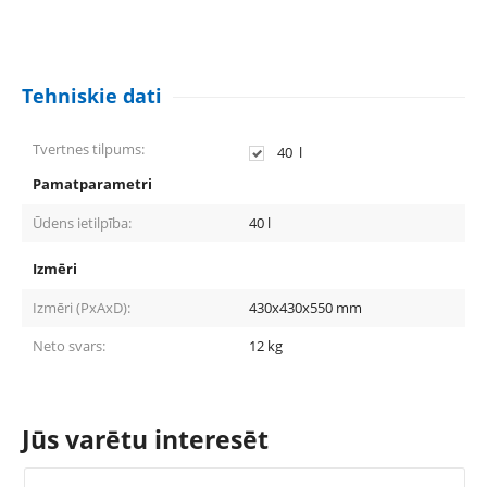
Tehniskie dati
Tvertnes tilpums:
40
l
Pamatparametri
Ūdens ietilpība:
40
l
Izmēri
Izmēri (PxAxD):
430x430x550
mm
Neto svars:
12
kg
Jūs varētu interesēt