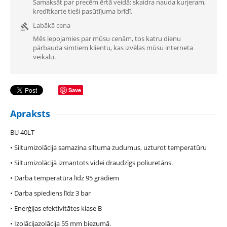
Samaksāt par precēm ērtā veidā: skaidra nauda kurjeram,
kredītkarte tieši pasūtījuma brīdī.
Labākā cena

Mēs lepojamies par mūsu cenām, tos katru dienu
pārbauda simtiem klientu, kas izvēlas mūsu interneta
veikalu.
Save
Apraksts
BU 40LT
• Siltumizolācija samazina siltuma zudumus, uzturot temperatūru
• Siltumizolācijā izmantots videi draudzīgs poliuretāns.
• Darba temperatūra līdz 95 grādiem
• Darba spiediens līdz 3 bar
• Enerģijas efektivitātes klase B
• Izolācijazolācija 55 mm biezumā.