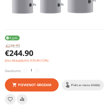
6 gab.

€
278.30
€
244.90
Jūsu ietaupījums:
€
33.40
(
12
%)
Daudzums:
−
+
PIEVIENOT GROZAM
Pirkt ar vienu klikšķi