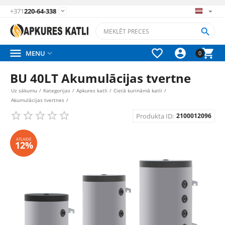
+371
220-64-338






MENU

0
BU 40LT Akumulācijas tvertne
Uz sākumu
/
Kategorijas
/
Apkures katli
/
Cietā kurināmā katli
/
Akumulācijas tvertnes
/
Produkta ID:
2100012096
ATLAIDE
12%