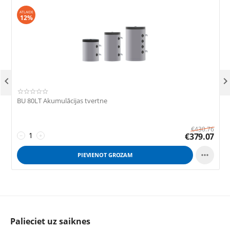
ATLAIDE
12%

BU 80LT Akumulācijas tvertne
A
€
430.76
€
379.07
−
+

PIEVIENOT GROZAM
Palieciet uz saiknes