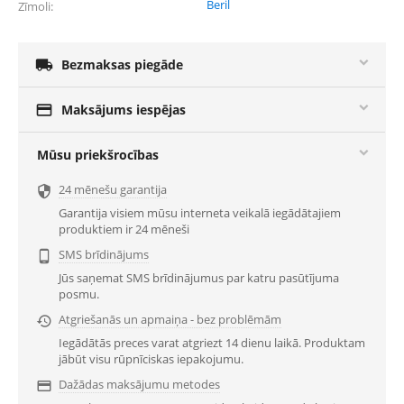
Beril
Zīmoli

Bezmaksas piegāde

Maksājums iespējas
Mūsu priekšrocības
24 mēnešu garantija

Garantija visiem mūsu interneta veikalā iegādātajiem
produktiem ir 24 mēneši
SMS brīdinājums

Jūs saņemat SMS brīdinājumus par katru pasūtījuma
posmu.
Atgriešanās un apmaiņa - bez problēmām

Iegādātās preces varat atgriezt 14 dienu laikā. Produktam
jābūt visu rūpnīciskas iepakojumu.
Dažādas maksājumu metodes
