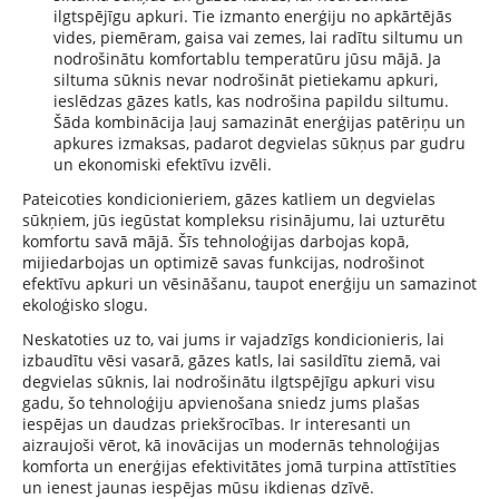
ilgtspējīgu apkuri. Tie izmanto enerģiju no apkārtējās
vides, piemēram, gaisa vai zemes, lai radītu siltumu un
nodrošinātu komfortablu temperatūru jūsu mājā. Ja
siltuma sūknis nevar nodrošināt pietiekamu apkuri,
ieslēdzas gāzes katls, kas nodrošina papildu siltumu.
Šāda kombinācija ļauj samazināt enerģijas patēriņu un
apkures izmaksas, padarot degvielas sūkņus par gudru
un ekonomiski efektīvu izvēli.
Pateicoties kondicionieriem, gāzes katliem un degvielas
sūkņiem, jūs iegūstat kompleksu risinājumu, lai uzturētu
komfortu savā mājā. Šīs tehnoloģijas darbojas kopā,
mijiedarbojas un optimizē savas funkcijas, nodrošinot
efektīvu apkuri un vēsināšanu, taupot enerģiju un samazinot
ekoloģisko slogu.
Neskatoties uz to, vai jums ir vajadzīgs kondicionieris, lai
izbaudītu vēsi vasarā, gāzes katls, lai sasildītu ziemā, vai
degvielas sūknis, lai nodrošinātu ilgtspējīgu apkuri visu
gadu, šo tehnoloģiju apvienošana sniedz jums plašas
iespējas un daudzas priekšrocības. Ir interesanti un
aizraujoši vērot, kā inovācijas un modernās tehnoloģijas
komforta un enerģijas efektivitātes jomā turpina attīstīties
un ienest jaunas iespējas mūsu ikdienas dzīvē.