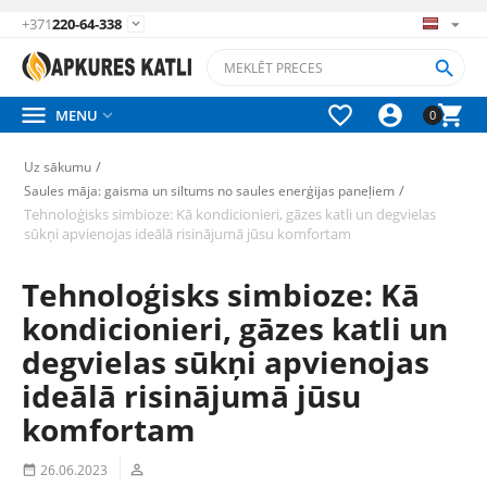
+371
220-64-338






MENU

0
/
Uz sākumu
/
Saules māja: gaisma un siltums no saules enerģijas paneļiem
Tehnoloģisks simbioze: Kā kondicionieri, gāzes katli un degvielas
sūkņi apvienojas ideālā risinājumā jūsu komfortam
Tehnoloģisks simbioze: Kā
kondicionieri, gāzes katli un
degvielas sūkņi apvienojas
ideālā risinājumā jūsu
komfortam
26.06.2023

