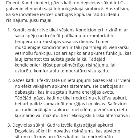
līmeni. Kondicionieri, gāzes katli un degvielas sūkņi ir trīs
galvenie elementi šajā tehnoloģiskajā simbiozē. Apskatīsim,
kā šie inovatīvie ierīces darbojas kopā, lai radītu ideālu
risinājumu jūsu mājai.
1. Kondicionieri: Ne tikai vēsiens Kondicionieri ir zināmi ar
savu spēju nodrošināt patīkamu un komfortablu
temperatūru karstajās vasaras dienās. Tomēr
mūsdienīgie kondicionieri ir tālu pārsnieguši vienkāršu
vēsinošu funkciju. Tos arī aprīko ar apkures funkciju, kas
ļauj izmantot tos aukstā gada laikā. Tādējādi
kondicionieri kļūst par pilnvērtīgu risinājumu, lai
uzturētu komfortablu temperatūru visu gadu.
2.
Gāzes katli: Efektivitāte un ietaupījumi Gāzes katli ir vieni
no efektīvākajiem apkures sistēmām.
Tie darbojas ar
dabasgāzi, kas ir augsta siltuma enerģijas avots.
Tādējādi gāzes katli ne tikai nodrošina efektīvu apkuri,
bet arī palīdz samazināt enerģijas izmaksas. Salīdzinot
ar tradicionālajām apkures metodēm, piemēram, cieto
kurināmo vai mazutu, tie ir ekoloģiski tīrāka alternatīva
.
3.
Degvielas sūkņi: Gudra izvēle ilgtspējīgai apkurei.
Degvielas sūkņi ir inovatīvs risinājums, kas apvieno
siltuma sūkņus un gāzes katlus, lai nodrošinātu