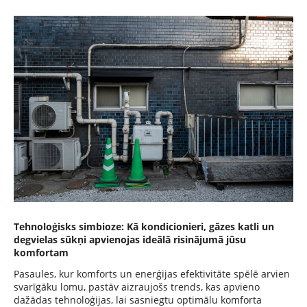
Tehnoloģisks simbioze: Kā kondicionieri, gāzes katli un
degvielas sūkņi apvienojas ideālā risinājumā jūsu
komfortam
Pasaules, kur komforts un enerģijas efektivitāte spēlē arvien
svarīgāku lomu, pastāv aizraujošs trends, kas apvieno
dažādas tehnoloģijas, lai sasniegtu optimālu komforta