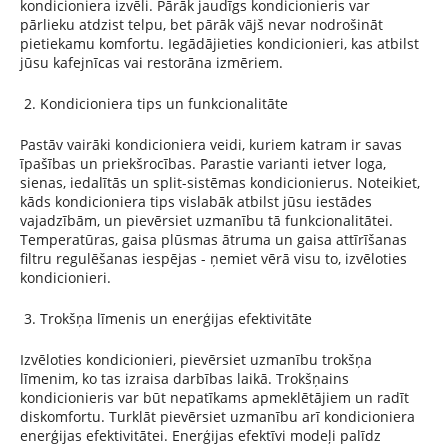
kondicioniera izvēli. Pārāk jaudīgs kondicionieris var
pārlieku atdzist telpu, bet pārāk vājš nevar nodrošināt
pietiekamu komfortu. Iegādājieties kondicionieri, kas atbilst
jūsu kafejnīcas vai restorāna izmēriem.
Kondicioniera tips un funkcionalitāte
Pastāv vairāki kondicioniera veidi, kuriem katram ir savas
īpašības un priekšrocības.
Parastie varianti ietver loga,
sienas, iedalītās un split-sistēmas kondicionierus. Noteikiet,
kāds kondicioniera tips vislabāk atbilst jūsu iestādes
vajadzībām, un pievērsiet uzmanību tā funkcionalitātei.
Temperatūras, gaisa plūsmas ātruma un gaisa attīrīšanas
filtru regulēšanas iespējas - ņemiet vērā visu to, izvēloties
kondicionieri.
Trokšņa līmenis un enerģijas efektivitāte
Izvēloties kondicionieri, pievērsiet uzmanību trokšņa
līmenim, ko tas izraisa darbības laikā. Trokšņains
kondicionieris var būt nepatīkams apmeklētājiem un radīt
diskomfortu. Turklāt pievērsiet uzmanību arī kondicioniera
enerģijas efektivitātei. Enerģijas efektīvi modeļi palīdz