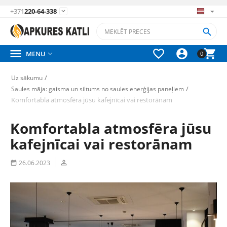
+371
220-64-338






MENU

0
/
Uz sākumu
/
Saules māja: gaisma un siltums no saules enerģijas paneļiem
Komfortabla atmosfēra jūsu kafejnīcai vai restorānam
Komfortabla atmosfēra jūsu
kafejnīcai vai restorānam
26.06.2023

