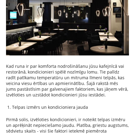
Kad runa ir par komforta nodrošināšanu jūsu kafejnīcā vai
restorānā, kondicionieri spēlē nozīmīgu lomu. Tie palīdz
radīt patīkamu temperatūru un mitruma līmeni telpās, kas
veicina viesu ērtības un apmierinātību. Šajā rakstā mēs
jums pastāstīsim par galvenajiem faktoriem, kas jāņem vērā,
izvēloties un uzstādot kondicionieri jūsu iestādei.
Telpas izmērs un kondicioniera jauda
Pirmā solis, izvēloties kondicionieri, ir noteikt telpas izmēru
un aprēķināt nepieciešamo jaudu. Platība, griestu augstums,
sēdvietu skaits - visi šie faktori ietekmē piemērota