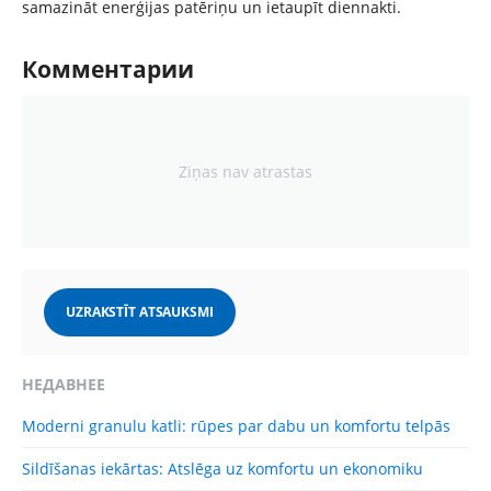
samazināt enerģijas patēriņu un ietaupīt diennakti.
Комментарии
Ziņas nav atrastas
UZRAKSTĪT ATSAUKSMI
НЕДАВНЕЕ
Moderni granulu katli: rūpes par dabu un komfortu telpās
Sildīšanas iekārtas: Atslēga uz komfortu un ekonomiku