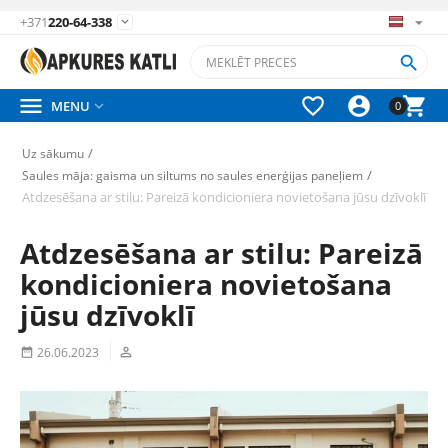
+371
220-64-338






MENU

0
/
Uz sākumu
/
Saules māja: gaisma un siltums no saules enerģijas paneļiem
Atdzesēšana ar stilu: Pareizā kondicioniera novietošana jūsu dzīvoklī
Atdzesēšana ar stilu: Pareizā
kondicioniera novietošana
jūsu dzīvoklī
26.06.2023

