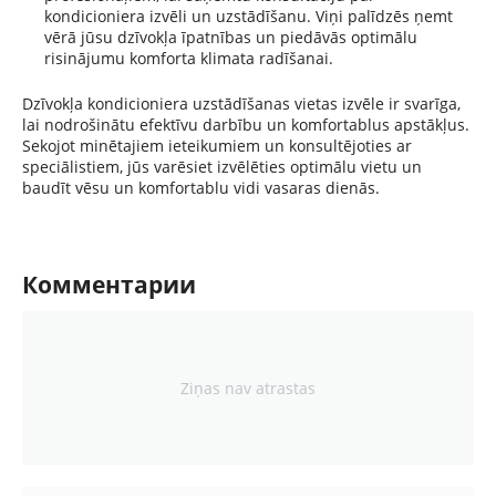
kondicioniera izvēli un uzstādīšanu. Viņi palīdzēs ņemt
vērā jūsu dzīvokļa īpatnības un piedāvās optimālu
risinājumu komforta klimata radīšanai.
Dzīvokļa kondicioniera uzstādīšanas vietas izvēle ir svarīga,
lai nodrošinātu efektīvu darbību un komfortablus apstākļus.
Sekojot minētajiem ieteikumiem un konsultējoties ar
speciālistiem, jūs varēsiet izvēlēties optimālu vietu un
baudīt vēsu un komfortablu vidi vasaras dienās.
Комментарии
Ziņas nav atrastas