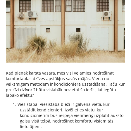
Kad pienāk karstā vasara, mēs visi vēlamies nodrošināt
komfortablas dzīves apstākļus savās mājās.
Viena no
veiksmīgām metodēm ir kondicioniera uzstādīšana. Taču kur
precīzi dzīvoklī būtu vislabāk novietot šo ierīci, lai iegūtu
labāko efektu?
1.
Viesistaba: Viesistaba bieži ir galvenā vieta, kur
uzstādīt kondicionieri. Izvēlieties vietu, kur
kondicionierim būs iespēja vienmērīgi izplatīt auksto
gaisu visā telpā, nodrošinot komfortu visiem tās
lietotājiem.