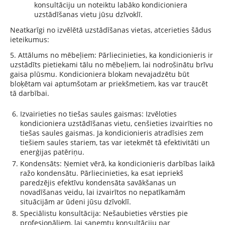
konsultāciju un noteiktu labāko kondicioniera
uzstādīšanas vietu jūsu dzīvoklī.
Neatkarīgi no izvēlētā uzstādīšanas vietas, atcerieties šādus
ieteikumus:
5. Attālums no mēbeļiem: Pārliecinieties, ka kondicionieris ir
uzstādīts pietiekami tālu no mēbeļiem, lai nodrošinātu brīvu
gaisa plūsmu. Kondicioniera blokam nevajadzētu būt
bloķētam vai aptumšotam ar priekšmetiem, kas var traucēt
tā darbībai.
Izvairieties no tiešas saules gaismas: Izvēloties
kondicioniera uzstādīšanas vietu, cenšieties izvairīties no
tiešas saules gaismas. Ja kondicionieris atradīsies zem
tiešiem saules stariem, tas var ietekmēt tā efektivitāti un
enerģijas patēriņu.
Kondensāts: Ņemiet vērā, ka kondicionieris darbības laikā
ražo kondensātu. Pārliecinieties, ka esat iepriekš
paredzējis efektīvu kondensāta savākšanas un
novadīšanas veidu, lai izvairītos no nepatīkamām
situācijām ar ūdeni jūsu dzīvoklī.
Speciālistu konsultācija: Nešaubieties vērsties pie
profesionāļiem, lai saņemtu konsultāciju par