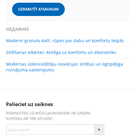
UZRAKSTĪT ATSAUKSMI
НЕДАВНЕЕ
Moderni granulu katli: rūpes par dabu un komfortu telpās
Sildīšanas iekārtas: Atslēga uz komfortu un ekonomiku
Modernas ūdenssildītāju inovācijas: ērtības un ilgtspējīga
risinājuma savienojums
Palieciet uz saiknes
PIERAKSTIES UZ MŪSU JAUNUMIEM UN SAŅEM
KUPONU AR 10% ATLAIDI!