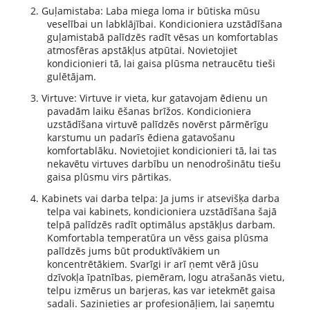
2.
Guļamistaba: Laba miega loma ir būtiska mūsu
veselībai un labklājībai. Kondicioniera uzstādīšana
guļamistabā palīdzēs radīt vēsas un komfortablas
atmosfēras apstākļus atpūtai.
Novietojiet
kondicionieri tā, lai gaisa plūsma netraucētu tieši
gulētājam.
3.
Virtuve: Virtuve ir vieta, kur gatavojam ēdienu un
pavadām laiku ēšanas brīžos. Kondicioniera
uzstādīšana virtuvē palīdzēs novērst pārmērīgu
karstumu un padarīs ēdiena gatavošanu
komfortablāku. Novietojiet kondicionieri tā, lai tas
nekavētu virtuves darbību un nenodrošinātu tiešu
gaisa plūsmu virs pārtikas.
4.
Kabinets vai darba telpa: Ja jums ir atsevišķa darba
telpa vai kabinets, kondicioniera uzstādīšana šajā
telpā palīdzēs radīt optimālus apstākļus darbam.
Komfortabla temperatūra un vēss gaisa plūsma
palīdzēs jums būt produktīvākiem un
koncentrētākiem. Svarīgi ir arī ņemt vērā jūsu
dzīvokļa īpatnības, piemēram, logu atrašanās vietu,
telpu izmērus un barjeras, kas var ietekmēt gaisa
sadali. Sazinieties ar profesionāļiem, lai saņemtu