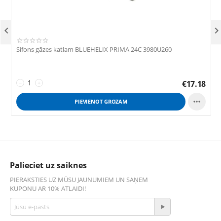

Sifons gāzes katlam BLUEHELIX PRIMA 24C 3980U260
F
€
17.18
−
+

PIEVIENOT GROZAM
Palieciet uz saiknes
PIERAKSTIES UZ MŪSU JAUNUMIEM UN SAŅEM
KUPONU AR 10% ATLAIDI!