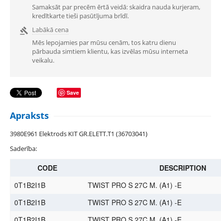
Samaksāt par precēm ērtā veidā: skaidra nauda kurjeram,
kredītkarte tieši pasūtījuma brīdī.
Labākā cena

Mēs lepojamies par mūsu cenām, tos katru dienu
pārbauda simtiem klientu, kas izvēlas mūsu interneta
veikalu.
Save
Apraksts
3980E961 Elektrods KIT GR.ELETT.T1 (36703041)
Saderība:
CODE
DESCRIPTION
0T1B2I1B
TWIST PRO S 27C M. (A1) -E
0T1B2I1B
TWIST PRO S 27C M. (A1) -E
0T1B2I1B
TWIST PRO S 27C M. (A1) -E