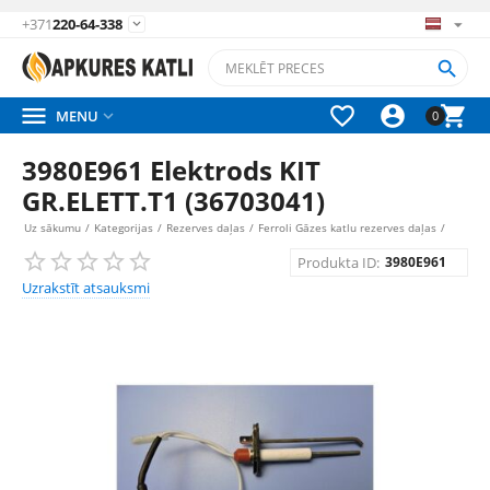
+371
220-64-338






MENU

0
3980E961 Elektrods KIT
GR.ELETT.T1 (36703041)
Uz sākumu
/
Kategorijas
/
Rezerves daļas
/
Ferroli Gāzes katlu rezerves daļas
/
Produkta ID:
3980E961
Uzrakstīt atsauksmi