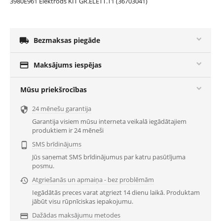
3980E961 Elektrods KIT GR.ELETT.T1 (36703041)

Bezmaksas piegāde

Maksājums iespējas
Mūsu priekšrocības
24 mēnešu garantija

Garantija visiem mūsu interneta veikalā iegādātajiem
produktiem ir 24 mēneši
SMS brīdinājums

Jūs saņemat SMS brīdinājumus par katru pasūtījuma
posmu.
Atgriešanās un apmaiņa - bez problēmām

Iegādātās preces varat atgriezt 14 dienu laikā. Produktam
jābūt visu rūpnīciskas iepakojumu.
Dažādas maksājumu metodes
