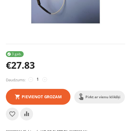
3 gab.

€
27.83
Daudzums:
−
+
PIEVIENOT GROZAM
Pirkt ar vienu klikšķi