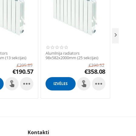

ators
Alumīnija radiators
Alumīnija 
 (13 sekcijas)
98x582x2000mm (25 sekcijas)
98x582x22
€
205.89
€
390.52
€
190.57
€
358.08


IZVĒLES
IZVĒL
Kontakti