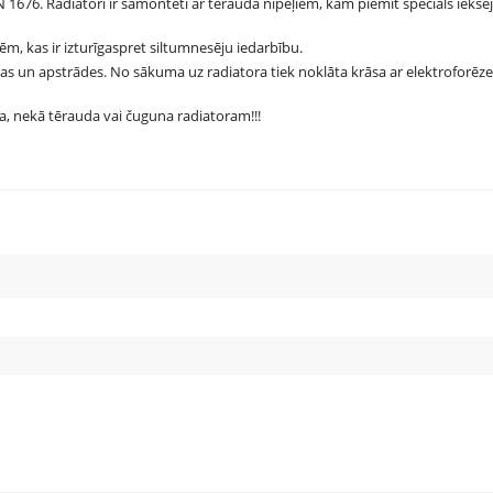
 1676. Radiatori ir samontēti ar tērauda nipeļiem, kam piemīt speciāls iekšē
vēm, kas ir izturīgaspret siltumnesēju iedarbību.
nas un apstrādes. No sākuma uz radiatora tiek noklāta krāsa ar elektroforēz
ka, nekā tērauda vai čuguna radiatoram!!!