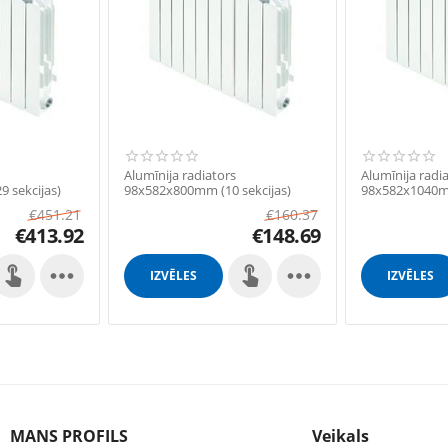
Alumīnija radiators
Alumīnija radi
 sekcijas)
98x582x800mm (10 sekcijas)
98x582x1040mm
€
451.21
€
160.37
€
413.92
€
148.69


IZVĒLES
IZVĒLES
MANS PROFILS
Veikals