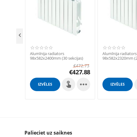

Alumīnija radiators
Alumīnija radiators
98x582x2400mm (30 sekcijas)
98x582x2320mm (29
€
472.73
€
427.88

IZVĒLES
IZVĒLES
Palieciet uz saiknes