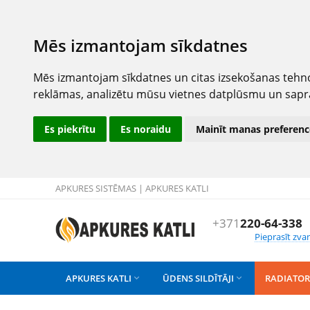
Mēs izmantojam sīkdatnes
Mēs izmantojam sīkdatnes un citas izsekošanas tehno
reklāmas, analizētu mūsu vietnes datplūsmu un sapr
Es piekrītu
Es noraidu
Mainīt manas preferenc
APKURES SISTĒMAS | APKURES KATLI
+371
220-64-338
Pieprasīt zva
APKURES KATLI
ŪDENS SILDĪTĀJI
RADIATOR

