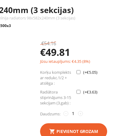
240mm (3 sekcijas)
īnija radiators 98x582x240mm (3 sekcijas)
.500x3
€
54.16
€
49.81
Jūsu ietaupījums:
€
4.35
(
8
%)
Korķu komplekts
(+
€
5.05
)
ar redukc.1/2 +
atslēga :
Radiātora
(+
€
3.63
)
stiprinājums 3-15
sekcijam (3.gab) :
Daudzums:
−
+
PIEVIENOT GROZAM