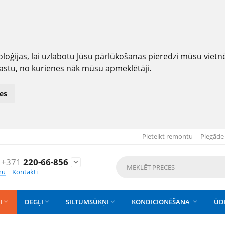
loģijas, lai uzlabotu Jūsu pārlūkošanas pieredzi mūsu viet
astu, no kurienes nāk mūsu apmeklētāji.
es
Pieteikt remontu
Piegāde
+371
220-66-856

nu
Kontakti
I
DEGĻI
SILTUMSŪKŅI
KONDICIONĒŠANA
ŪD



