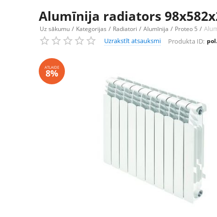
Alumīnija radiators 98x582x
/
/
/
/
/
Alum
Uz sākumu
Kategorijas
Radiatori
Alumīnija
Proteo 5
Uzrakstīt atsauksmi
Produkta ID:
pol
ATLAIDE
8%