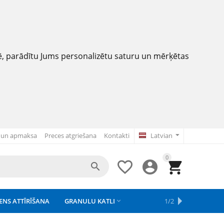
nē, parādītu Jums personalizētu saturu un mērķētas
 un apmaksa
Preces atgriešana
Kontakti
Latvian
0




ENS ATTĪRĪŠANA
GRANULU KATLI
APSAISTE
REZERVES DAĻAS
APGAISMOJUMS
1/2



