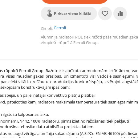
Pirkt ar vienu klikšķi
Ferroli
Zīmoli
Alumīnija radiatori POL tiek ražoti pašā mūsdienīgāka
eiropiešu rūpnīcā Ferroli Group.
pas rūpnīcā Ferroli Group. Ražotne ir aprīkota ar modernām iekārtām no va
ērā visas mūsdienīgākās prasības, un izmantoti visi vadošie sasniegumi r
par efektivitāti, drošību un produkcijas konkurētspēju, ievērojot augstāk
 ar sekojošām konstruktīvajām īpašībām:
 spējai, un palielinātajai konvektīvo plātņu platībai;
erci, pateicoties kam, radiatora maksimālā temperatūra tiek sasniegta minim
n ilgstošu kalpošanas laiku.
pas normām EN442. 100% radiatoru, pirms iziet no ražošanas, tiek pakļauti
odrošina tehnsiko datu atbilstību projekta datiem.
avotas no augstvērtīga alumīnija sakausējuma (AlSi9Cu EN AB-46100) pēc lieša