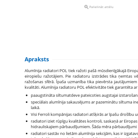

Palielināt attēlu
Apraksts
Alumīnija radiatori POL tiek ražoti pašā mūsdienīgākajā Eiro
eiropiešu ražotājiem. Pie radiatoru izstrādes tika ņemtas v
ražošanas sfērā. Īpaša uzmanība tika pievērsta jautājumiem 
kvalitāti. Alumīnija radiatoru POL efektivitāte tiek garantēta
paaugstināta siltumatdeve pateicoties augstajai izstarošanas
speciālais alumīnija sakausējums ar pazeminātu siltuma in
laikā.
Visi Ferroli kompānijas radiatori atšķirās ar īpašu drošību u
radiatori iziet rūpīgu kvalitātes kontroli, saskaņā ar Eiro
hidrauliskajiem pārbaudījumiem. Šāda mēra pārbaudījumi n
radiatori sastāv no lietām alumīnija sekcijām, kas ir izgat