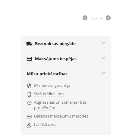
19
of
28

Bezmaksas piegāde

Maksājums iespējas
Mūsu priekšrocības
24 mēnešu garantija

SMS brīdinājums

Atgriešanās un apmaiņa - bez

problēmām
Dažādas maksājumu metodes

Labākā cena
