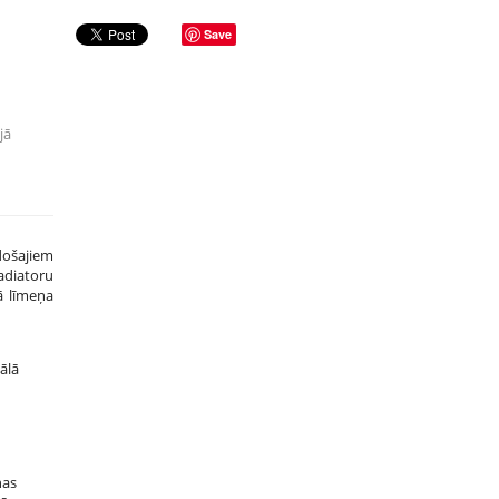
Save
jā
došajiem
adiatoru
ā līmeņa
ālā
nas