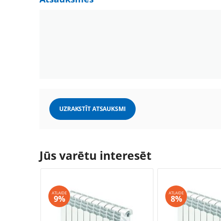
UZRAKSTĪT ATSAUKSMI
Jūs varētu interesēt
ATLAIDE
ATLAIDE
9%
8%