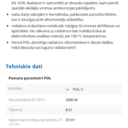
EN 1676. Radiatori ir samontēti ar tērauda nipeļiem, kam piemīt
speciāls iekšējās virsmas antikorozijas pārklājums.
vieta starp sekcijām ir hermētiska, pateicoties paronīta blīvēm,
kas ir izturīgas pret siltumnesēju iedarbību.
radiatoru krāsošana notiek pēc rūpīgas tā virsmas attīrīšanas un
apstrādes. No sākuma uz radiatora tiek noklāta krāsa ar
elektroforēzes analīzes metodi, pie 150 °С temperatūras.
Ferroli POL alumīnija radiatoru siltumatdeve ir daudz lielāka,
nekā tērauda vai čuguna radiatoram!!!
Tehniskie dati
Pamata parametri POL
Modelis:
POL 5
Siltumatdeve ΔT 50°C:
2880
W
Tilpums:
8.9
l
Apkurinama telpa, pie griestu H
29
m²
-2.7 m: