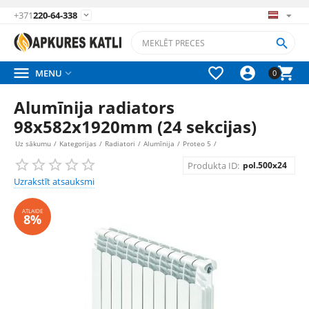
+371
220-64-338






MENU

0
Alumīnija radiators
98x582x1920mm (24 sekcijas)
Uz sākumu
/
Kategorijas
/
Radiatori
/
Alumīnija
/
Proteo 5
/
Produkta ID:
pol.500x24
Uzrakstīt atsauksmi
ATLAIDE
8%