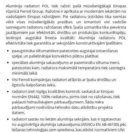
Alumīnija radiatori POL tiek ražoti pašā mūsdienīgākajā Eiropas
rūpnīcā Ferroli Group. Ražotne ir aprīkota ar modernām iekārtām no
vadošajiem Eiropas ražotājiem. Pie radiatoru izstrādes tika ņemtas
vērā visas mūsdienīgākās prasības, un izmantoti visi vadošie
sasniegumi radiatoru ražošanas sfērā. Īpaša uzmanība tika pievērsta
jautājumiem par efektivitāti, drošību un produkcijas konkurētspēju,
ievērojot augstākā līmeņa kvalitāti. Alumīnija radiatoru POL
efektivitāte tiek garantēta ar sekojošām konstruktīvajām īpašībām:
paaugstināta siltumatdeve pateicoties augstajai izstarošanas
spējai, un palielinātajai konvektīvo plātņu platībai;
speciālais alumīnija sakausējums ar pazeminātu siltuma inerci,
pateicoties kam, radiatora maksimālā temperatūra tiek sasniegta
minimālā laikā.
Visi Ferroli kompānijas radiatori atšķirās ar īpašu drošību un
ilgstošu kalpošanas laiku.
radiatori iziet rūpīgu kvalitātes kontroli, saskaņā ar Eiropas
normām EN442. 100% radiatoru, pirms iziet no ražošanas, tiek
pakļauti hidrauliskajiem pārbaudījumiem. Šāda mēra
pārbaudījumi nodrošina tehnsiko datu atbilstību projekta
datiem.
radiatori sastāv no lietām alumīnija sekcijām, kas ir izgatavotas
no augstvērtīga alumīnija sakausējuma (AlSi9Cu EN AB-46100) pēc
liešanas tehnoloģijas zem spiediena, kas atbilst normatīviem UNI