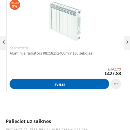
ATLAIDE
9%

Alumīnija radiators 98x582x2400mm (30 sekcijas)
A
€
472.73
€
427.88

IZVĒLES
Palieciet uz saiknes
PIERAKSTIES UZ MŪSU JAUNUMIEM UN SAŅEM