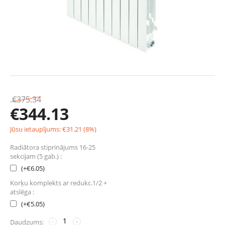
€
375.34
€
344.13
Jūsu ietaupījums:
€
31.21
(
8
%)
Radiātora stiprinājums 16-25
sekcijam (5 gab.) :
(+
€
6.05
)
Korķu komplekts ar redukc.1/2 +
atslēga :
(+
€
5.05
)
Daudzums:
−
+