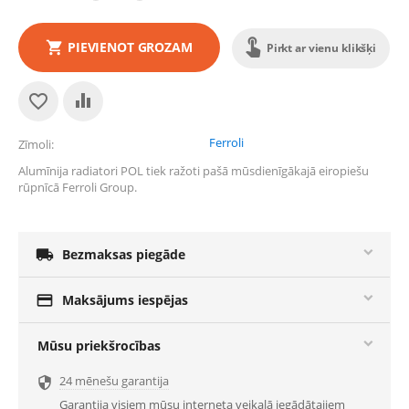
PIEVIENOT GROZAM
Pirkt ar vienu klikšķi
Ferroli
Zīmoli
Alumīnija radiatori POL tiek ražoti pašā mūsdienīgākajā eiropiešu
rūpnīcā Ferroli Group.

Bezmaksas piegāde

Maksājums iespējas
Mūsu priekšrocības
24 mēnešu garantija

Garantija visiem mūsu interneta veikalā iegādātajiem