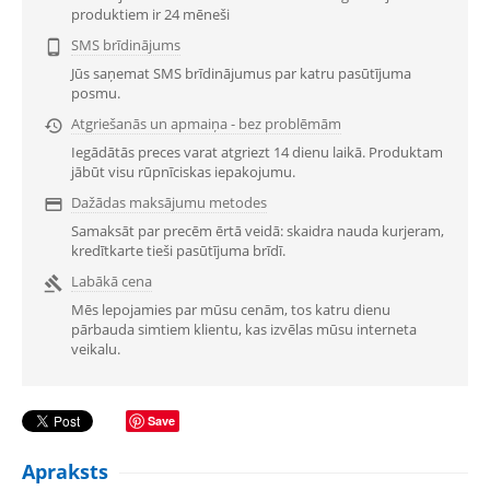
produktiem ir 24 mēneši
SMS brīdinājums

Jūs saņemat SMS brīdinājumus par katru pasūtījuma
posmu.
Atgriešanās un apmaiņa - bez problēmām

Iegādātās preces varat atgriezt 14 dienu laikā. Produktam
jābūt visu rūpnīciskas iepakojumu.
Dažādas maksājumu metodes

Samaksāt par precēm ērtā veidā: skaidra nauda kurjeram,
kredītkarte tieši pasūtījuma brīdī.
Labākā cena

Mēs lepojamies par mūsu cenām, tos katru dienu
pārbauda simtiem klientu, kas izvēlas mūsu interneta
veikalu.
Save
Apraksts