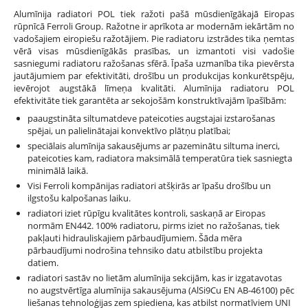
Alumīnija radiatori POL tiek ražoti pašā mūsdienīgākajā Eiropas
rūpnīcā Ferroli Group. Ražotne ir aprīkota ar modernām iekārtām no
vadošajiem eiropiešu ražotājiem. Pie radiatoru izstrādes tika ņemtas
vērā visas mūsdienīgākās prasības, un izmantoti visi vadošie
sasniegumi radiatoru ražošanas sfērā. Īpaša uzmanība tika pievērsta
jautājumiem par efektivitāti, drošību un produkcijas konkurētspēju,
ievērojot augstākā līmeņa kvalitāti. Alumīnija radiatoru POL
efektivitāte tiek garantēta ar sekojošām konstruktīvajām īpašībām:
paaugstināta siltumatdeve pateicoties augstajai izstarošanas
spējai, un palielinātajai konvektīvo plātņu platībai;
speciālais alumīnija sakausējums ar pazeminātu siltuma inerci,
pateicoties kam, radiatora maksimālā temperatūra tiek sasniegta
minimālā laikā.
Visi Ferroli kompānijas radiatori atšķirās ar īpašu drošību un
ilgstošu kalpošanas laiku.
radiatori iziet rūpīgu kvalitātes kontroli, saskaņā ar Eiropas
normām EN442. 100% radiatoru, pirms iziet no ražošanas, tiek
pakļauti hidrauliskajiem pārbaudījumiem. Šāda mēra
pārbaudījumi nodrošina tehnsiko datu atbilstību projekta
datiem.
radiatori sastāv no lietām alumīnija sekcijām, kas ir izgatavotas
no augstvērtīga alumīnija sakausējuma (AlSi9Cu EN AB-46100) pēc
liešanas tehnoloģijas zem spiediena, kas atbilst normatīviem UNI