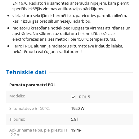
EN 1676. Radiatori ir samontēti ar tērauda nipeļiem, kam piemīt
speciāls iekšējās virsmas antikorozijas pārklājums.
vieta starp sekcijām ir hermētiska, pateicoties paronīta blīvēm,
kas ir izturīgas pret siltumnesēju iedarbību.
radiatoru krāsošana notiek pēc rūpīgas tā virsmas attīrīšanas un
apstrādes. No sākuma uz radiatora tiek noklāta krāsa ar
elektroforēzes analīzes metodi, pie 150 °С temperatūras.
Ferroli POL alumīnija radiatoru siltumatdeve ir daudz lielāka,
nekā tērauda vai čuguna radiatoram!!!
Tehniskie dati
Pamata parametri POL
Modelis:
POL 5
Siltumatdeve ΔT 50°C:
1920
W
Tilpums:
5.9
l
Apkurinama telpa, pie griestu H
19
m²
-2.7 m: