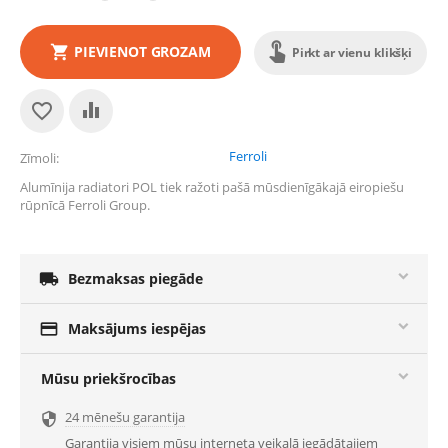
PIEVIENOT GROZAM
Pirkt ar vienu klikšķi
Ferroli
Zīmoli
Alumīnija radiatori POL tiek ražoti pašā mūsdienīgākajā eiropiešu
rūpnīcā Ferroli Group.

Bezmaksas piegāde

Maksājums iespējas
Mūsu priekšrocības
24 mēnešu garantija

Garantija visiem mūsu interneta veikalā iegādātajiem