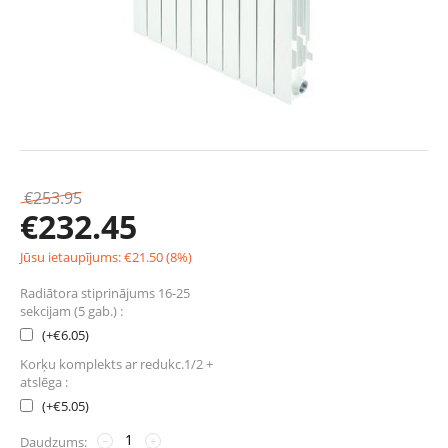
€
253.95
€
232.45
Jūsu ietaupījums:
€
21.50
(
8
%)
Radiātora stiprinājums 16-25
sekcijam (5 gab.) :
(+
€
6.05
)
Korķu komplekts ar redukc.1/2 +
atslēga :
(+
€
5.05
)
Daudzums:
−
+