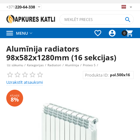
+371
220-64-338






MENU

0
Alumīnija radiators
98x582x1280mm (16 sekcijas)
Uz sākumu
/
Kategorijas
/
Radiatori
/
Alumīnija
/
Proteo 5
/
Produkta ID:
pol.500x16
Uzrakstīt atsauksmi
ATLAIDE
8%