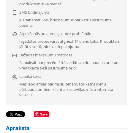
produktiem ir 24 mēneši
SMS brīdinājums

Jūs saņemat SMS brīdinājumus par katru pasūtījuma
posmu.
Atgriešanās un apmaiņa - bez problēmām

Iegādātās preces varat atgriezt 14 dienu laikā. Produktam
jābūt visu rūpnīciskas iepakojumu.
Dažādas maksājumu metodes

Samaksāt par precēm ērtā veidā: skaidra nauda kurjeram,
kredītkarte tieši pasūtījuma brīdī.
Labākā cena

Mēs lepojamies par mūsu cenām, tos katru dienu
pārbauda simtiem klientu, kas izvēlas mūsu interneta
veikalu.
Save
Apraksts