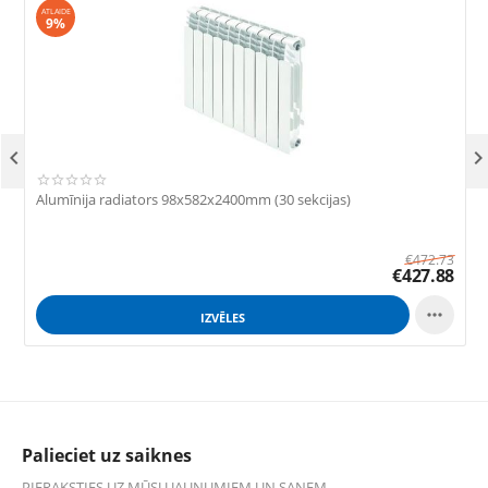
ATLAIDE
9%

Alumīnija radiators 98x582x2400mm (30 sekcijas)
A
€
472.73
€
427.88

IZVĒLES
Palieciet uz saiknes
PIERAKSTIES UZ MŪSU JAUNUMIEM UN SAŅEM