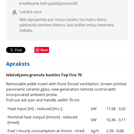
kredītkarte tieši pasūtījuma brīdī.
Labākā cena

Mēs lepojamies par mūsu cenām, tos katru dienu
pārbauda simtiem klientu, kas izvēlas mūsu interneta
veikalu.
Save
Apraksts
Iebūvējams granulu kamīns Top Fire 70
Removable pellet insert with front forced ventilation. Screen printed
panoramic ceramic glass, new-generation remote control with
incorporated ambient probe.
Pull-out ash pan and handle, width 70 cm.
Heat input [Hi] - reduced [Hi.r.]:
kW
11,58 - 3,32
Nominal heat output [Hnom] - reduced
kW
10,36 - 3,11
[Hred]:
Fuel / Hourly consumption at Hnom - Hred:
kg/h
2,39 - 0,68