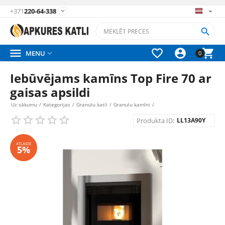
+371
220-64-338






MENU

0
Iebūvējams kamīns Top Fire 70 ar
gaisas apsildi
Uz sākumu
/
Kategorijas
/
Granulu katli
/
Granulu kamīni
/
Produkta ID:
LL13A90Y
ATLAIDE
5%