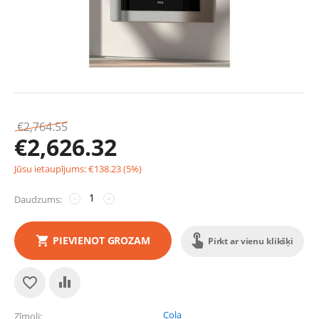
€
2,764.55
€
2,626.32
Jūsu ietaupījums:
€
138.23
(
5
%)
Daudzums:
−
+
PIEVIENOT GROZAM
Pirkt ar vienu klikšķi
Cola
Zīmoli