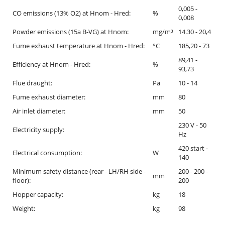
0,005 -
CO emissions (13% O2) at Hnom - Hred:
%
0,008
Powder emissions (15a B-VG) at Hnom:
mg/m³
14.30 - 20,4
Fume exhaust temperature at Hnom - Hred:
°C
185,20 - 73
89,41 -
Efficiency at Hnom - Hred:
%
93,73
Flue draught:
Pa
10 - 14
Fume exhaust diameter:
mm
80
Air inlet diameter:
mm
50
230 V - 50
Electricity supply:
Hz
420 start -
Electrical consumption:
W
140
Minimum safety distance (rear - LH/RH side -
200 - 200 -
mm
floor):
200
Hopper capacity:
kg
18
Weight:
kg
98