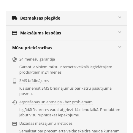

Bezmaksas piegāde

Maksājums iespējas
Mūsu priekšrocības
24 mēnešu garantija

Garantija visiem mūsu interneta veikalā iegādātajiem
produktiem ir 24 mēneši
SMS brīdinājums

Jūs saņemat SMS brīdinājumus par katru pasūtījuma
posmu.
Atgriešanās un apmaiņa - bez problēmām

Iegādātās preces varat atgriezt 14 dienu laikā. Produktam
jābūt visu rūpnīciskas iepakojumu.
Dažādas maksājumu metodes

Samaksāt par precēm ērtā veidā: skaidra nauda kurjeram,