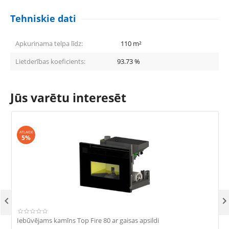
Tehniskie dati
Apkurinama telpa līdz:
110
m²
Lietderības koeficients:
93.73
%
Jūs varētu interesēt
ATLAIDE
5%

Iebūvējams kamīns Top Fire 80 ar gaisas apsildi
I