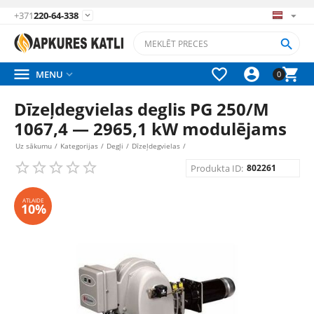
+371
220-64-338






MENU

0
Dīzeļdegvielas deglis PG 250/M
1067,4 — 2965,1 kW modulējams
Uz sākumu
/
Kategorijas
/
Degļi
/
Dīzeļdegvielas
/
Produkta ID:
802261
ATLAIDE
10%