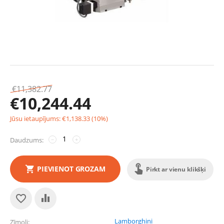
€
11,382.77
€
10,244.44
Jūsu ietaupījums:
€
1,138.33
(
10
%)
Daudzums:
−
+
PIEVIENOT GROZAM
Pirkt ar vienu klikšķi
Lamborghini
Zīmoli