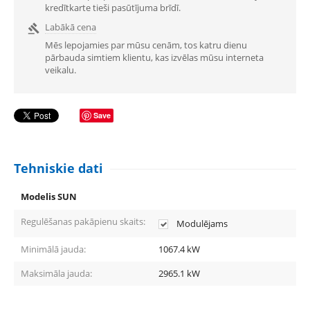
kredītkarte tieši pasūtījuma brīdī.
Labākā cena

Mēs lepojamies par mūsu cenām, tos katru dienu
pārbauda simtiem klientu, kas izvēlas mūsu interneta
veikalu.
Save
Tehniskie dati
Modelis SUN
Regulēšanas pakāpienu skaits:
Modulējams
Minimālā jauda:
1067.4
kW
Maksimāla jauda:
2965.1
kW