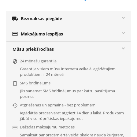

Bezmaksas piegāde

Maksājums iespējas
Mūsu priekšrocības
24 mēnešu garantija

Garantija visiem mūsu interneta veikalā iegādātajiem
produktiem ir 24 mēneši
SMS brīdinājums

Jūs saņemat SMS brīdinājumus par katru pasūtījuma
posmu.
Atgriešanās un apmaiņa - bez problēmām

Iegādātās preces varat atgriezt 14 dienu laikā. Produktam
jābūt visu rūpnīciskas iepakojumu.
Dažādas maksājumu metodes

Samaksāt par precēm ērtā veidā: skaidra nauda kurjeram,