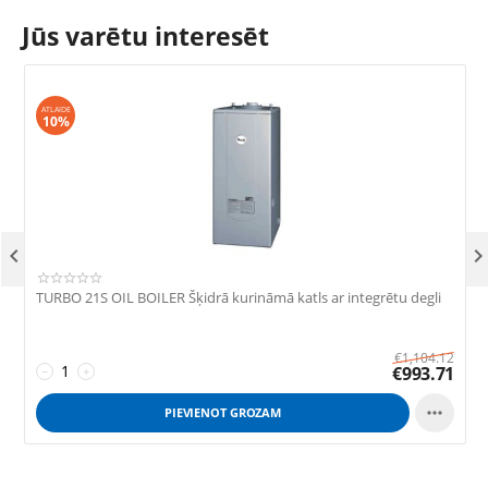
Jūs varētu interesēt
ATLAIDE
10%

TURBO 21S OIL BOILER Šķidrā kurināmā katls ar integrētu degli
T
€
1,104.12
€
993.71
−
+

PIEVIENOT GROZAM