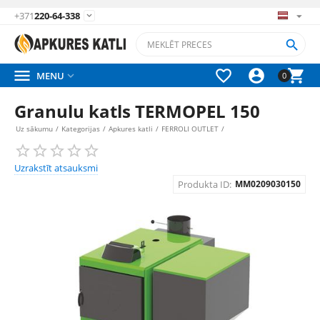
+371
220-64-338






MENU

0
Granulu katls TERMOPEL 150
Uz sākumu
/
Kategorijas
/
Apkures katli
/
FERROLI OUTLET
/
Uzrakstīt atsauksmi
Produkta ID:
MM0209030150