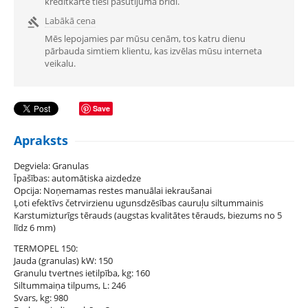
kredītkarte tieši pasūtījuma brīdī.
Labākā cena

Mēs lepojamies par mūsu cenām, tos katru dienu
pārbauda simtiem klientu, kas izvēlas mūsu interneta
veikalu.
Save
Apraksts
Degviela: Granulas
Īpašības: automātiska aizdedze
Opcija: Noņemamas restes manuālai iekraušanai
Ļoti efektīvs četrvirzienu ugunsdzēsības cauruļu siltummainis
Karstumizturīgs tērauds (augstas kvalitātes tērauds, biezums no 5
līdz 6 mm)
TERMOPEL 150:
Jauda (granulas) kW: 150
Granulu tvertnes ietilpība, kg: 160
Siltummaiņa tilpums, L: 246
Svars, kg: 980