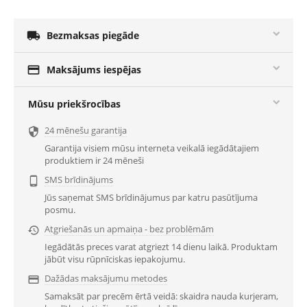

Bezmaksas piegāde

Maksājums iespējas
Mūsu priekšrocības
24 mēnešu garantija

Garantija visiem mūsu interneta veikalā iegādātajiem
produktiem ir 24 mēneši
SMS brīdinājums

Jūs saņemat SMS brīdinājumus par katru pasūtījuma
posmu.
Atgriešanās un apmaiņa - bez problēmām

Iegādātās preces varat atgriezt 14 dienu laikā. Produktam
jābūt visu rūpnīciskas iepakojumu.
Dažādas maksājumu metodes

Samaksāt par precēm ērtā veidā: skaidra nauda kurjeram,