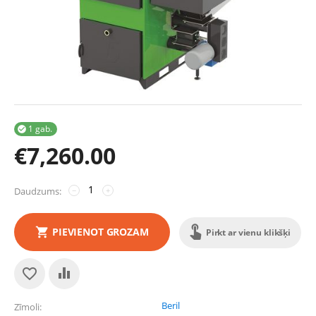
1 gab.

€
7,260.00
Daudzums:
−
+
PIEVIENOT GROZAM
Pirkt ar vienu klikšķi
Beril
Zīmoli