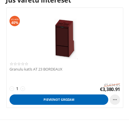
Jūs varētu interesēt
ATLAIDE
40%
Granulu katls AT 23 BORDEAUX
€
5,634.85
€
3,380.91
−
+

PIEVIENOT GROZAM