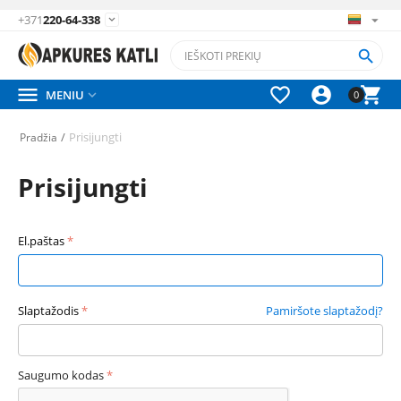
+371
220-64-338






MENIU

0
/
Prisijungti
Pradžia
Prisijungti
El.paštas
Slaptažodis
Pamiršote slaptažodį?
Saugumo kodas