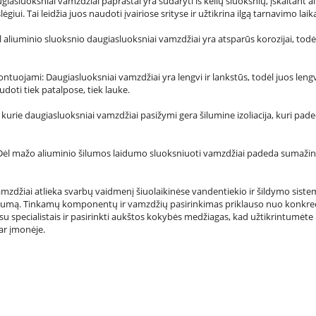
giasluoksniai vamzdžiai paprastai yra sudaryti iš kelių sluoksnių, įskaitant al
giui. Tai leidžia juos naudoti įvairiose srityse ir užtikrina ilgą tarnavimo laik
ėl aliuminio sluoksnio daugiasluoksniai vamzdžiai yra atsparūs korozijai, to
ontuojami: Daugiasluoksniai vamzdžiai yra lengvi ir lankstūs, todėl juos len
doti tiek patalpose, tiek lauke.
Kai kurie daugiasluoksniai vamzdžiai pasižymi gera šilumine izoliacija, kuri p
Dėl mažo aliuminio šilumos laidumo sluoksniuoti vamzdžiai padeda sumažinti š
vamzdžiai atlieka svarbų vaidmenį šiuolaikinėse vandentiekio ir šildymo siste
yvumą. Tinkamų komponentų ir vamzdžių pasirinkimas priklauso nuo konkreči
su specialistais ir pasirinkti aukštos kokybės medžiagas, kad užtikrintumėt
r įmonėje.