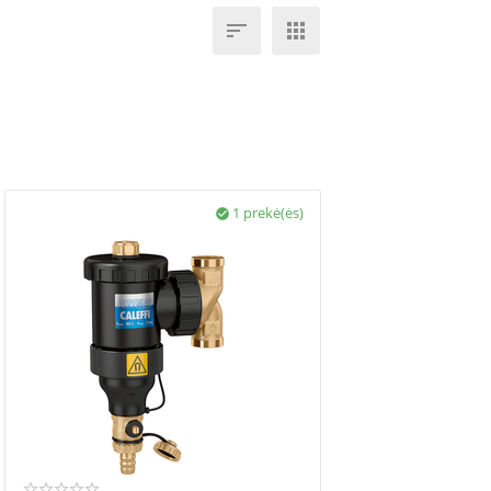


1 prekė(ės)
