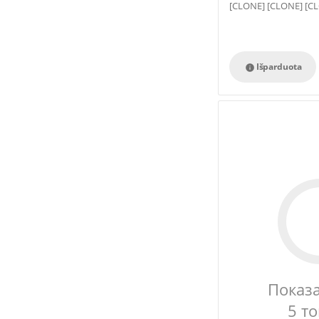
[CLONE] [CLONE] [C
[CLONE] [CLONE]
Išparduota

Показ
5 т