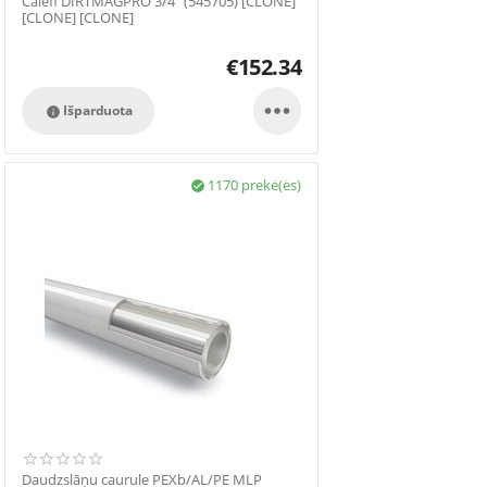
Calefi DIRTMAGPRO 3/4" (545705) [CLONE]
[CLONE] [CLONE]
€
152.34

Išparduota

1170 prekė(ės)

Daudzslāņu caurule PEXb/AL/PE MLP