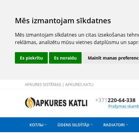
Mēs izmantojam sīkdatnes
Mēs izmantojam sīkdatnes un citas izsekošanas tehno
reklāmas, analizētu mūsu vietnes datplūsmu un sapr
Es piekrītu
Es noraidu
Mainīt manas preferenc
APKURES SISTĒMAS | APKURES KATLI
+371
220-64-338
Prašymas skamb
КОТЛЫ
ŪDENS SILDĪTĀJI
RADIATORI


