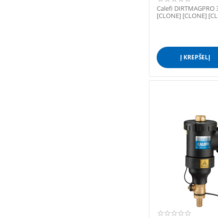
Calefi DIRTMAGPRO 3
[CLONE] [CLONE] [C
Į KREPŠELĮ