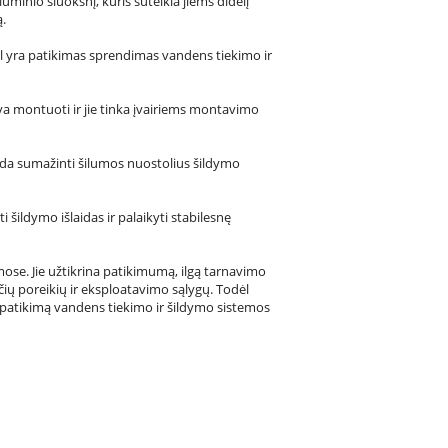
iuminio sluoksnį, kuris suteikia jiems didelį
ą.
dėl yra patikimas sprendimas vandens tiekimo ir
gva montuoti ir jie tinka įvairiems montavimo
adeda sumažinti šilumos nuostolius šildymo
ildymo išlaidas ir palaikyti stabilesnę
mose. Jie užtikrina patikimumą, ilgą tarnavimo
ų poreikių ir eksploatavimo sąlygų. Todėl
e patikimą vandens tiekimo ir šildymo sistemos