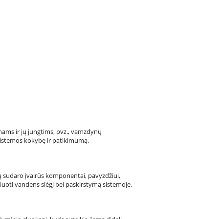
nams ir jų jungtims, pvz., vamzdynų
sistemos kokybę ir patikimumą.
Ją sudaro įvairūs komponentai, pavyzdžiui,
liuoti vandens slėgį bei paskirstymą sistemoje.