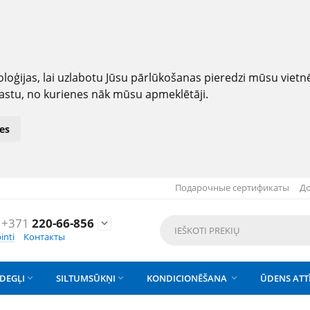
loģijas, lai uzlabotu Jūsu pārlūkošanas pieredzi mūsu viet
astu, no kurienes nāk mūsu apmeklētāji.
es
Подарочные сертификаты
До
+371
220-66-856

inti
Контакты
DEGĻI
SILTUMSŪKŅI
KONDICIONĒŠANA
ŪDENS ATT


