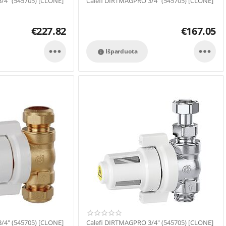
/4" (545705) [CLONE]
Calefi DIRTMAGPRO 3/4" (545705) [CLONE]
€
227.82
€
167.05


Išparduota

/4" (545705) [CLONE]
Calefi DIRTMAGPRO 3/4" (545705) [CLONE]