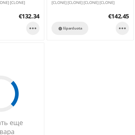
LONE] [CLONE]
[CLONE] [CLONE] [CLONE] [CLONE]
[CLONE]
€
132.34
€
142.45


Išparduota

ать еще
овара