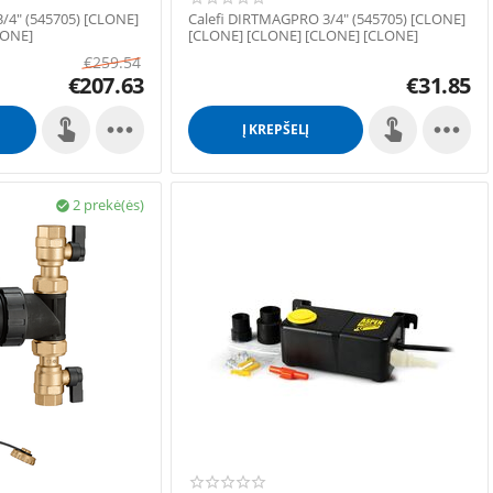
/4" (545705) [CLONE]
Calefi DIRTMAGPRO 3/4" (545705) [CLONE]
LONE]
[CLONE] [CLONE] [CLONE] [CLONE]
[CLONE]
€
259.54
€
207.63
€
31.85


Į KREPŠELĮ
2 prekė(ės)
