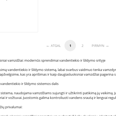
ATGAL
1
2
PIRMYN
oksniai vamzdžiai: modernūs sprendimai vandentiekio ir šildymo srityje
tikimą vandentiekio ir šildymo sistemą, labai svarbus vaidmuo tenka vamzdy
pžvelgsime, kas yra aprišimas ir kaip daugiasluoksniai vamzdžiai pagerina 
vandentiekio ir šildymo sistemos dalis
ų sistema, naudojama vamzdžiams sujungti ir užtikrinti patikimą jų veikimą. 
riai ir vožtuvai. Juostomis galima kontroliuoti vandens srautą ir lengvai regu
ių privalumai: