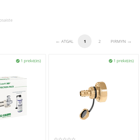
psaiste
ATGAL
1
2
PIRMYN
1 prekė(ės)
1 prekė(ės)

