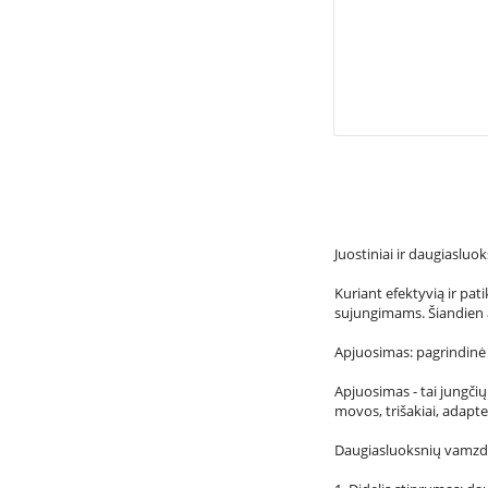
Juostiniai ir daugiaslu
Kuriant efektyvią ir pa
sujungimams. Šiandien a
Apjuosimas: pagrindinė 
Apjuosimas - tai jungči
movos, trišakiai, adapte
Daugiasluoksnių vamzdž