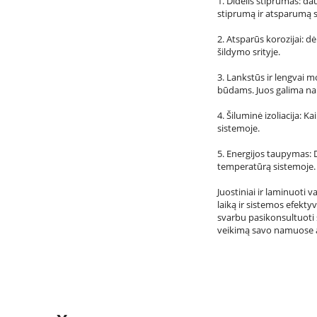
1. Didelis stiprumas: dau
stiprumą ir atsparumą slė
2. Atsparūs korozijai: d
šildymo srityje.
3. Lankstūs ir lengvai m
būdams. Juos galima nau
4. Šiluminė izoliacija: 
sistemoje.
5. Energijos taupymas: 
temperatūrą sistemoje.
Juostiniai ir laminuoti 
laiką ir sistemos efekt
svarbu pasikonsultuoti 
veikimą savo namuose a