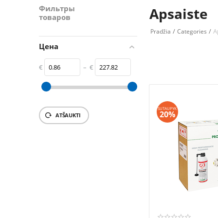
Фильтры
Apsaiste
товаров
/
/
A
Pradžia
Categories
Цена
€
–
€
‎€
0.86
‎€
227.82
SUTAUPYK
20%
ATŠAUKTI