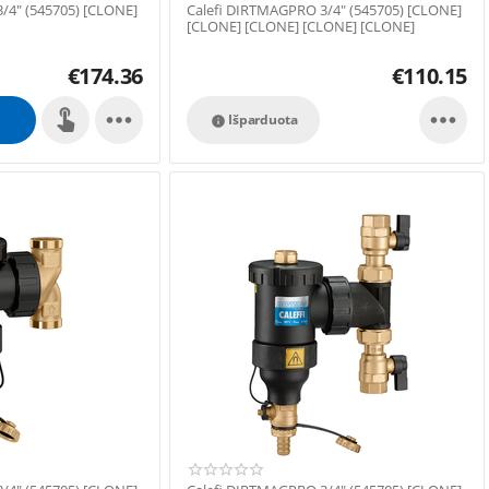
/4" (545705) [CLONE]
Calefi DIRTMAGPRO 3/4" (545705) [CLONE]
[CLONE] [CLONE] [CLONE] [CLONE]
€
174.36
€
110.15


Išparduota
