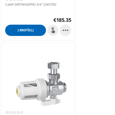
Calefi DIRTMAGPRO 3/4" (545705)
€
185.35

Į KREPŠELĮ