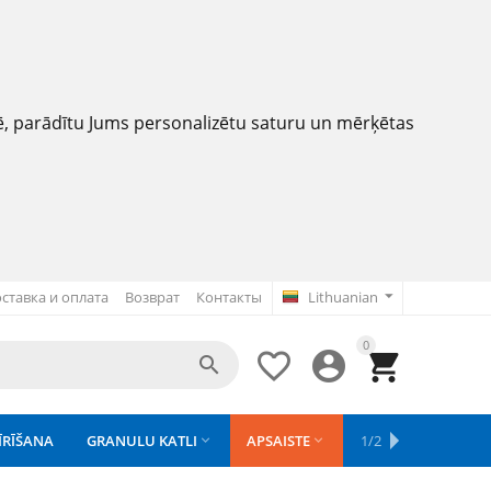
nē, parādītu Jums personalizētu saturu un mērķētas
ставка и оплата
Возврат
Контакты
Lithuanian
0




ĪRĪŠANA
GRANULU KATLI
APSAISTE
REZERVES DAĻAS
1/2
APGAISMOJU


