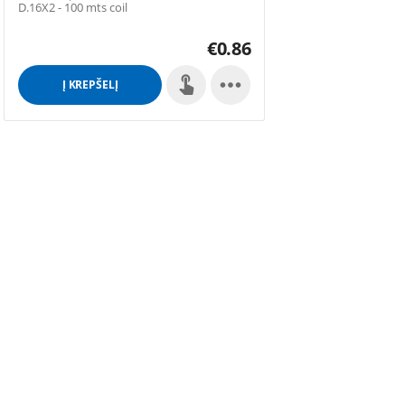
D.16X2 - 100 mts coil
€
0.86

Į KREPŠELĮ