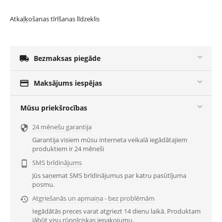
Atkaļķošanas tīrīšanas līdzeklis

Bezmaksas piegāde

Maksājums iespējas
Mūsu priekšrocības
24 mēnešu garantija

Garantija visiem mūsu interneta veikalā iegādātajiem
produktiem ir 24 mēneši
SMS brīdinājums

Jūs saņemat SMS brīdinājumus par katru pasūtījuma
posmu.
Atgriešanās un apmaiņa - bez problēmām

Iegādātās preces varat atgriezt 14 dienu laikā. Produktam
jābūt visu rūpnīciskas iepakojumu.