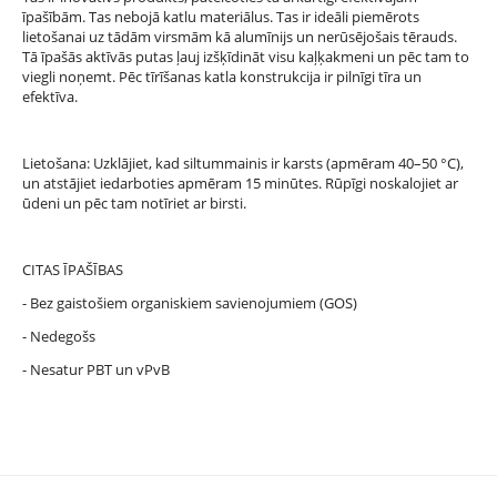
īpašībām. Tas nebojā katlu materiālus. Tas ir ideāli piemērots
lietošanai uz tādām virsmām kā alumīnijs un nerūsējošais tērauds.
Tā īpašās aktīvās putas ļauj izšķīdināt visu kaļķakmeni un pēc tam to
viegli noņemt. Pēc tīrīšanas katla konstrukcija ir pilnīgi tīra un
efektīva.
Lietošana: Uzklājiet, kad siltummainis ir karsts (apmēram 40–50 °C),
un atstājiet iedarboties apmēram 15 minūtes. Rūpīgi noskalojiet ar
ūdeni un pēc tam notīriet ar birsti.
CITAS ĪPAŠĪBAS
- Bez gaistošiem organiskiem savienojumiem (GOS)
- Nedegošs
- Nesatur PBT un vPvB