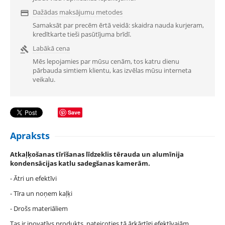
Dažādas maksājumu metodes

Samaksāt par precēm ērtā veidā: skaidra nauda kurjeram,
kredītkarte tieši pasūtījuma brīdī.
Labākā cena

Mēs lepojamies par mūsu cenām, tos katru dienu
pārbauda simtiem klientu, kas izvēlas mūsu interneta
veikalu.
Save
Apraksts
Atkaļķošanas tīrīšanas līdzeklis tērauda un alumīnija
kondensācijas katlu sadegšanas kamerām.
- Ātri un efektīvi
- Tīra un noņem kaļķi
- Drošs materiāliem
Tas ir inovatīvs produkts, pateicoties tā ārkārtīgi efektīvajām