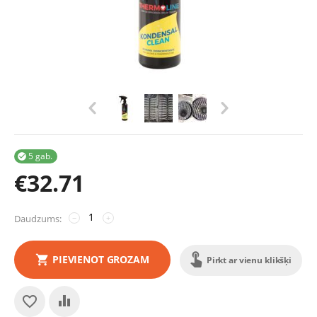
5 gab.

€
32.71
Daudzums:
−
+
PIEVIENOT GROZAM
Pirkt ar vienu klikšķi