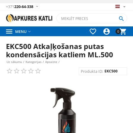
+371
220-64-338






MENU

0
EKC500 Atkaļķošanas putas
kondensācijas katliem ML.500
Uz sākumu
/
Kategorijas
/
Apsaiste
/
Produkta ID:
EKC500